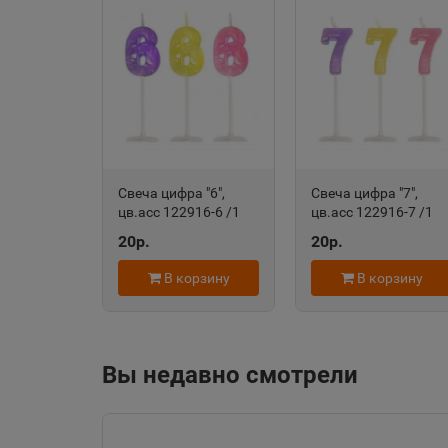
Алейск
📍
Алтайский край
Александровск-
Сахалинский
📍
Свеча цифра "6",
Свеча цифра "7",
Сахалинская облас
цв.асс 122916-6 /1
цв.асс 122916-7 /1
/50 /0 /2000 265399
/50 /0 /2000 265400
20р.
20р.
Алупка
В корзину
В корзину
📍
Республика Крым
Амурск
Вы недавно смотрели
📍
Хабаровский край