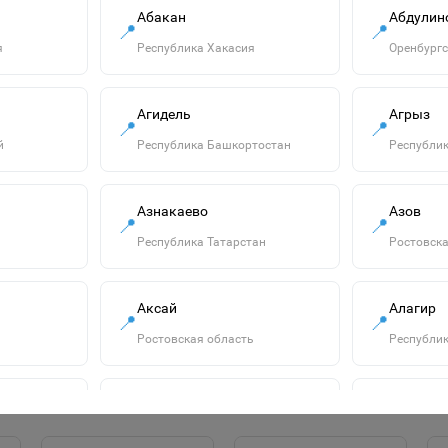
Абакан
Абдулин
📍
📍
я
Республика Хакасия
Оренбургс
Агидель
Агрыз
📍
📍
й
Республика Башкортостан
Республик
Азнакаево
Азов
1105-0014 Шар 10"
📍
📍
Сердце Кристалл
Республика Татарстан
Ростовска
Красное (цена за
20р.
1шт.)
В корзину
Аксай
Алагир
📍
📍
Ростовская область
Республик
Алатырь
Алдан
📍
📍
сть
Чувашская Республика
Республик