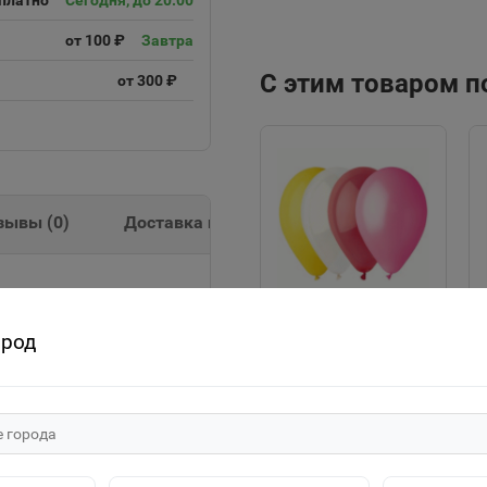
платно
Сегодня, до 20:00
от 100 ₽
Завтра
С этим товаром 
от 300 ₽
зывы (
0
)
Доставка и оплата
0 265392
ород
1101-0018 Шар 5"
Пастель ассорти
(цена за 1шт.)
6р.
В корзину