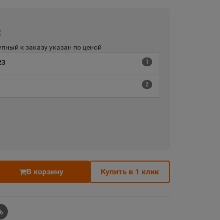
х
пный к заказу указан по ценой
23
1
2
В корзину
Купить в 1 клик