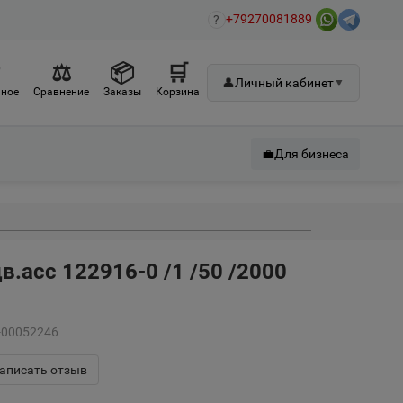
+79270081889
?
♡
⚖
📦
🛒
👤
Личный кабинет
▼
ное
Сравнение
Заказы
Корзина
💼
Для бизнеса
цв.асс 122916-0 /1 /50 /2000
А-00052246
аписать отзыв