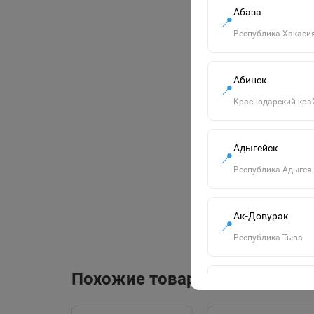
Абаза
📍
Республика Хакаси
Абинск
📍
Краснодарский кра
Адыгейск
📍
Республика Адыгея
Ак-Довурак
📍
Республика Тыва
Похожие товары
Алапаевск
📍
Свердловская обла