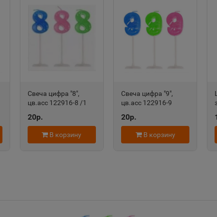
Александров
Алексан
📍
📍
Владимирская область
Пермский
Алексеевка
Алексин
📍
📍
Белгородская область
Тульская 
Свеча цифра "8",
Свеча цифра "9",
ть
цв.асс 122916-8 /1
цв.асс 122916-9
/50 /0 /2000 265401
265402
20р.
20р.
Алушта
Альметь
В корзину
В корзину
📍
📍
Республика Крым
Республик
Анадырь
Анапа
📍
📍
Чукотский АО
Краснода