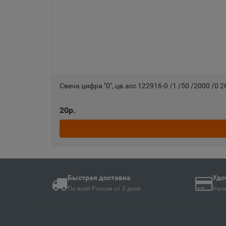
Ангарск
📍
Иркутская область
Анива
📍
Сахалинская облас
Свеча цифра "0", цв.асс 122916-0 /1 /50 /2000 /0 
Апшеронск
20р.
📍
Краснодарский кра
Ардон
📍
Республика Северн
Быстрая доставка
Удо
По всей России от 3 дней
Нали
Армавир
📍
Краснодарский кра