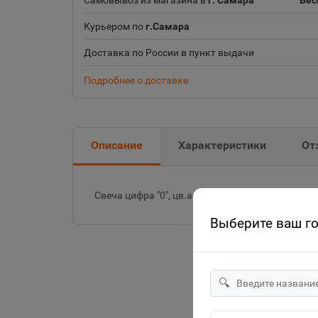
Самовывоз из магазина в
г. Самара
Бес
Курьером по
г.Самара
Доставка по России в пункт выдачи
Подробнее о доставке
Описание
Характеристики
От
Свеча цифра "0", цв.асс 122916-0 /1 /50 /2000 /
Выберите ваш г
🔍