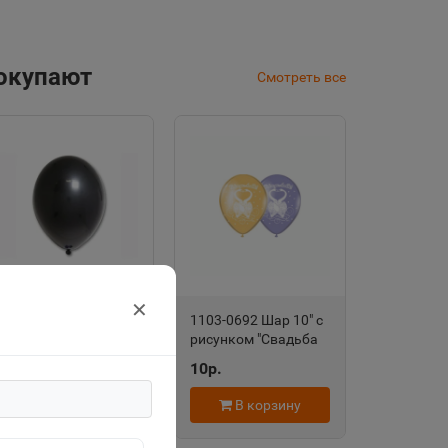
покупают
Смотреть все
✕
1102-0194 Шар 12" В
1103-0692 Шар 10" с
85/025 Пастель
рисунком "Свадьба
Экстра Black (цена
2" (цена за 1шт.)
15р.
10р.
за 1шт.) 11\964
В корзину
В корзину