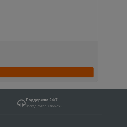
Судженск
кая область
ка
ая область
ка Мордовия
кая область
Поддержка 24/7
Всегда готовы помочь
в
ий край