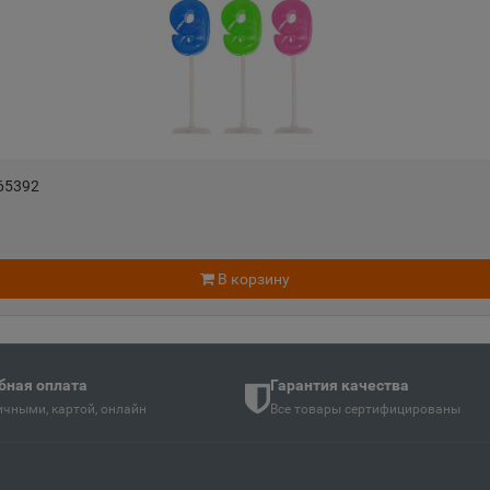
Андреаполь
Анжеро-
📍
📍
Тверская область
Кемеровс
Апатиты
Апрелев
📍
📍
ть
Мурманская область
Московск
265392
Аргун
Ардатов
📍
📍
й
Чеченская Республика
Республи
В корзину
Арзамас
Аркадак
📍
📍
ая Осетия
Нижегородская область
Саратовс
бная оплата
Гарантия качества
чными, картой, онлайн
Все товары сертифицированы
Армянск
Арсенье
📍
📍
й
Республика Крым
Приморск