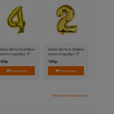
дровск
 край
область
Шары фольга Цифры
Шары фольга Цифры
золото/серебро "4"
золото/серебро "2"
100 см.
100 см.
185р.
185р.
евск
В корзину
В корзину
а Татарстан
История просмотров
рский край