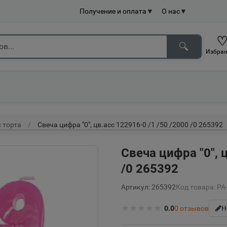
Получение и оплата
▼
О нас
▼
🔍
Избран
 торта
Свеча цифра "0", цв.асс 122916-0 /1 /50 /2000 /0 265392
Свеча цифра "0", 
/0 265392
Артикул: 265392
Код товара: Р
★
★
★
★
★
0.0
0
отзывов
Н