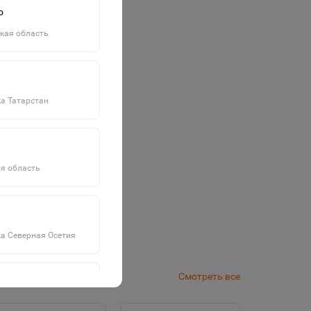
о
кая область
а Татарстан
я область
а Северная Осетия
Смотреть все
а Саха