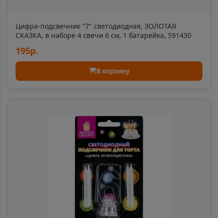
Ачхой-Мартан
📍
Чеченская Республика
Цифра-подсвечник "7" светодиодная, ЗОЛОТАЯ
СКАЗКА, в наборе 4 свечи 6 см, 1 батарейка, 591430
195р.
Аша
📍
В корзину
Челябинская область
Бабаево
📍
Вологодская область
Бабушкин
📍
Республика Бурятия
Бавла
📍
Республика Татарстан