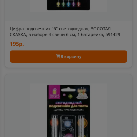
Багратионовск
📍
Калининградская область
Цифра-подсвечник "6" светодиодная, ЗОЛОТАЯ
СКАЗКА, в наборе 4 свечи 6 см, 1 батарейка, 591429
195р.
Байкальск
📍
Иркутская область
В корзину
Байконур
📍
Байконур - город республ-го значения
Баймак
📍
Республика Башкортостан
Бакал