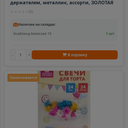
держателем, металлик, ассорти, ЗОЛОТАЯ
СКАЗКА, в блистере, 591450
★
★
★
★
★
(
0
)
Наличие на складах:
Знайленд Киевская 10
1 шт.
-
+
В корзину
Заканчивается