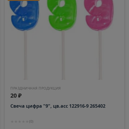
ПРАЗДНИЧНАЯ ПРОДУКЦИЯ
20 ₽
Свеча цифра "9", цв.асс 122916-9 265402
★
★
★
★
★
(
0
)