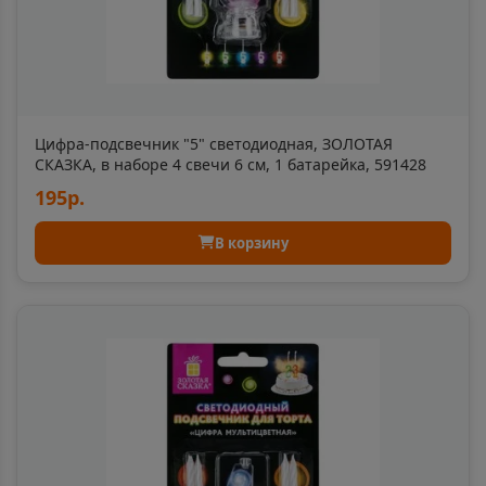
📍
Челябинская область
Баксан
📍
Республика Кабардино-Балкария
Цифра-подсвечник "5" светодиодная, ЗОЛОТАЯ
СКАЗКА, в наборе 4 свечи 6 см, 1 батарейка, 591428
195р.
Балабаново
📍
Калужская область
В корзину
Балаково
📍
Саратовская область
Балахна
📍
Нижегородская область