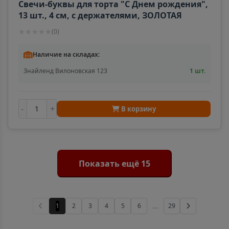
Свечи-буквы для торта "С Днем рождения",
13 шт., 4 см, с держателями, ЗОЛОТАЯ
СКАЗКА, 591461
★
★
★
★
★
(
0
)
Аргун
📍
Чеченская Республика
Наличие на складах:
Знайленд Вилоновская 123
1 шт.
Ардатов
📍
Республика Мордовия
-
+
В корзину
Ардон
📍
Республика Северная Осетия
Показать ещё 15
Арзамас
📍
Нижегородская область
...
1
2
3
4
5
6
29