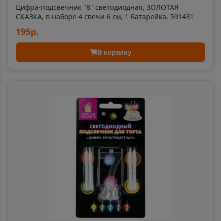
Томская область
Цифра-подсвечник "8" светодиодная, ЗОЛОТАЯ
СКАЗКА, в наборе 4 свечи 6 см, 1 батарейка, 591431
195р.
Астрахань
📍
В корзину
Астраханская область
Аткарск
📍
Саратовская область
Ахтубинск
📍
Астраханская область
Ачинск
📍
Красноярский край