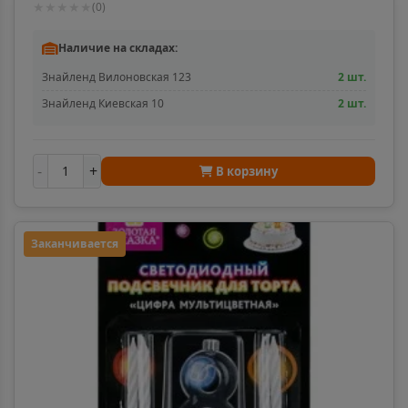
★
★
★
★
★
(
0
)
Адыгейск
📍
Наличие на складах:
Республика Адыгея
Знайленд Вилоновская 123
2 шт.
Знайленд Киевская 10
2 шт.
Азнакаево
📍
Республика Татарстан
-
+
В корзину
Азов
📍
Ростовская область
Заканчивается
Ак-Довурак
📍
Республика Тыва
Аксай
📍