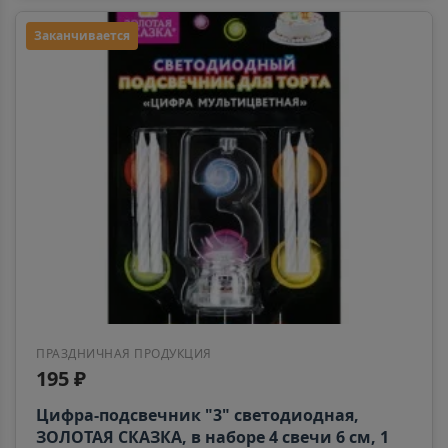
Алейск
📍
Заканчивается
Алтайский край
Александров
📍
Владимирская область
Александровск
📍
Пермский край
Александровск-Сахалинский
📍
Сахалинская область
ПРАЗДНИЧНАЯ ПРОДУКЦИЯ
195 ₽
Алексеевка
Цифра-подсвечник "3" светодиодная,
📍
Белгородская область
ЗОЛОТАЯ СКАЗКА, в наборе 4 свечи 6 см, 1