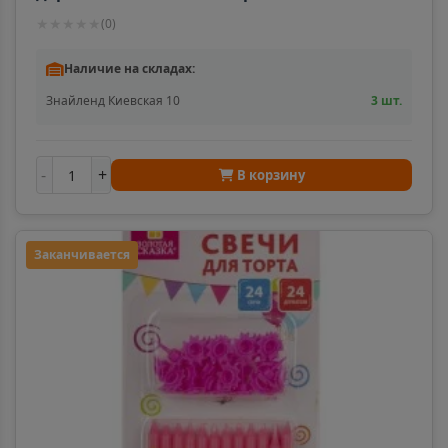
СКАЗКА, в блистере, 591457
★
★
★
★
★
(
0
)
Наличие на складах:
Знайленд Киевская 10
3 шт.
-
+
В корзину
Заканчивается