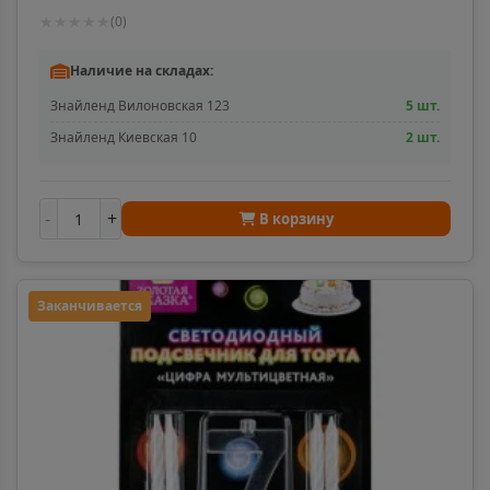
батарейка, 591426
★
★
★
★
★
(
0
)
Алексин
📍
Наличие на складах:
Тульская область
Знайленд Вилоновская 123
5 шт.
Знайленд Киевская 10
2 шт.
Алупка
📍
Республика Крым
-
+
В корзину
Алушта
📍
Республика Крым
Заканчивается
Альметьевск
📍
Республика Татарстан
Амурск