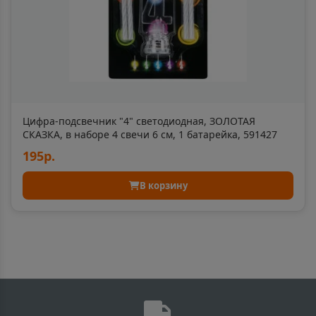
Балашиха
📍
Московская область
Балашов
📍
Саратовская область
Цифра-подсвечник "4" светодиодная, ЗОЛОТАЯ
СКАЗКА, в наборе 4 свечи 6 см, 1 батарейка, 591427
195р.
Балей
📍
Забайкальский край
В корзину
Балтийск
📍
Калининградская область
Барабинск
📍