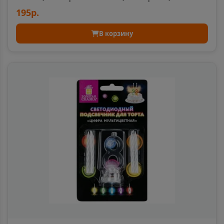
195р.
Артём
📍
В корзину
Приморский край
Артёмовский
📍
Свердловская область
Архангельск
📍
Архангельская область
Асбест
📍
Свердловская область
Асино
📍