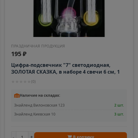
📍
Хабаровский край
Анадырь
📍
Чукотский АО
ПРАЗДНИЧНАЯ ПРОДУКЦИЯ
195 ₽
Анапа
📍
Цифра-подсвечник "7" светодиодная,
Краснодарский край
ЗОЛОТАЯ СКАЗКА, в наборе 4 свечи 6 см, 1
батарейка, 591430
★
★
★
★
★
(
0
)
Ангарск
📍
Наличие на складах:
Иркутская область
Знайленд Вилоновская 123
2 шт.
Знайленд Киевская 10
3 шт.
Андреаполь
📍
Тверская область
-
+
В корзину