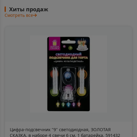
Аркадак
📍
Хиты продаж
Саратовская область
Смотреть все
Армавир
📍
Краснодарский край
Армянск
📍
Республика Крым
Арсеньев
📍
Приморский край
Арск
📍
Цифра-подсвечник "9" светодиодная, ЗОЛОТАЯ
Республика Татарстан
СКАЗКА, в наборе 4 свечи 6 см, 1 батарейка, 591432