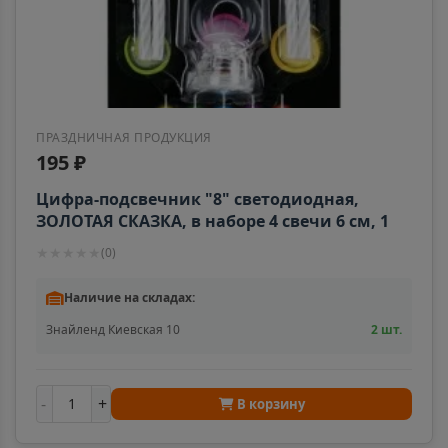
Ростовская область
Алагир
📍
Республика Северная Осетия
ПРАЗДНИЧНАЯ ПРОДУКЦИЯ
195 ₽
Алапаевск
📍
Цифра-подсвечник "8" светодиодная,
Свердловская область
ЗОЛОТАЯ СКАЗКА, в наборе 4 свечи 6 см, 1
батарейка, 591431
★
★
★
★
★
(
0
)
Алатырь
📍
Наличие на складах:
Чувашская Республика
Знайленд Киевская 10
2 шт.
Алдан
📍
Республика Саха
-
+
В корзину