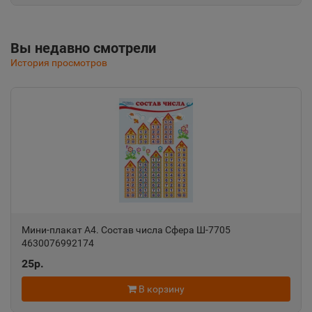
Республика Крым
Вы недавно смотрели
Альметьевск
📍
История просмотров
Республика Татарстан
Амурск
📍
Хабаровский край
Анадырь
📍
Чукотский АО
Мини-плакат А4. Состав числа Сфера Ш-7705
4630076992174
Анапа
📍
25р.
Краснодарский край
В корзину