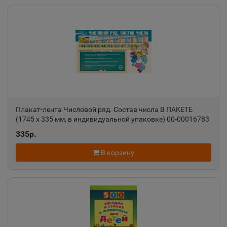
Ак-Довурак
📍
Республика Тыва
Аксай
📍
Ростовская область
Плакат-лента Числовой ряд. Состав числа В ПАКЕТЕ
(1745 х 335 мм, в индивидуальной упаковке) 00-00016783
Алагир
📍
335р.
Республика Северная Осетия
В корзину
Алапаевск
📍
Свердловская область
Алатырь