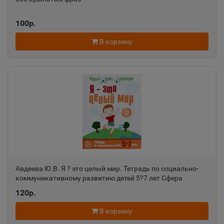
Александровск-Сахалинский
📍
100р.
Сахалинская область
В корзину
Алексеевка
📍
Белгородская область
Алексин
📍
Тульская область
Алупка
📍
Авдеева Ю.В. Я ? это целый мир. Тетрадь по социально-
коммуникативному развитию детей 5?7 лет Сфера
Республика Крым
120р.
Алушта
В корзину
📍