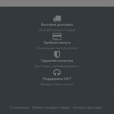
Ангарск
📍
Иркутская область
Быстрая доставка
Андреаполь
📍
По всей России от 3 дней
Тверская область
Удобная оплата
Наличными, картой, онлайн
Анжеро-Судженск
📍
Кемеровская область
Гарантия качества
Все товары сертифицированы
Анива
Поддержка 24/7
📍
Всегда готовы помочь
Сахалинская область
Апатиты
📍
О компании
Обмен и возврат товара
Оплата и доставка
Мурманская область