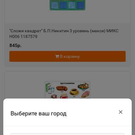
"Сложи квадрат" Б.П.Никитин 3 уровень (макси) МИКС
Н006 1187579
845р.
В корзину
✕
Выберите ваш город
1146703 Плакат. Формат А2. Еда и напитки