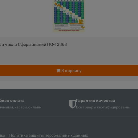
Андреаполь
Анжеро-
📍
📍
Тверская область
Кемеровс
Апатиты
Апрелев
📍
📍
ть
Мурманская область
Московск
ав числа Сфера знаний ПО-13368
Аргун
Ардатов
📍
📍
й
Чеченская Республика
Республи
В корзину
Арзамас
Аркадак
📍
📍
ая Осетия
Нижегородская область
Саратовс
бная оплата
Гарантия качества
чными, картой, онлайн
Все товары сертифицированы
Армянск
Арсенье
📍
📍
й
Республика Крым
Приморск
вка
Политика защиты персональных данных