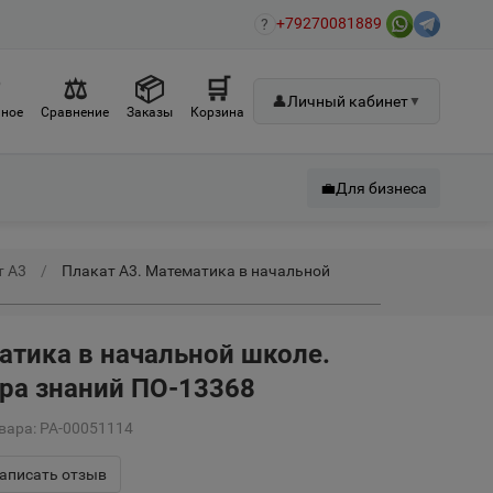
+79270081889
?
♡
⚖
📦
🛒
👤
Личный кабинет
▼
ное
Сравнение
Заказы
Корзина
💼
Для бизнеса
т А3
Плакат А3. Математика в начальной
атика в начальной школе.
ра знаний ПО-13368
вара: РА-00051114
аписать отзыв