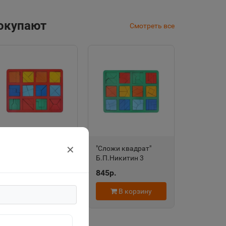
покупают
Смотреть все
✕
"Сложи квадрат"
"Сложи квадрат"
Б.П.Никитин 2
Б.П.Никитин 3
уровень (макси)
уровень (макси)
800р.
845р.
МИКС Н005 1187578
МИКС Н006 1187579
В корзину
В корзину