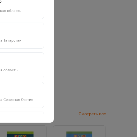
о
кая область
а Татарстан
я область
а Северная Осетия
Смотреть все
а Саха