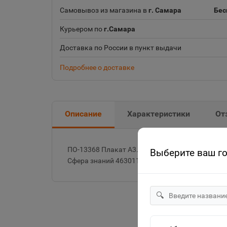
Самовывоз из магазина в
г. Самара
Бес
Курьером по
г.Самара
Доставка по России в пункт выдачи
Подробнее о доставке
Описание
Характеристики
От
ПО-13368 Плакат А3. Математика в начальной 
Выберите ваш г
Сфера знаний 4630112000054
🔍