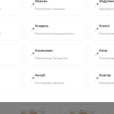
Абакан
Абдулин
📍
📍
я
Республика Хакасия
Оренбургс
Агидель
Агрыз
📍
📍
й
Республика Башкортостан
Республик
1146703 Плакат.
Азнакаево
Азов
📍
Формат А2. Еда и
📍
напитки
Республика Татарстан
Ростовска
115р.
В корзину
Аксай
Алагир
📍
📍
Ростовская область
Республик
Алатырь
Алдан
📍
📍
сть
Чувашская Республика
Республик