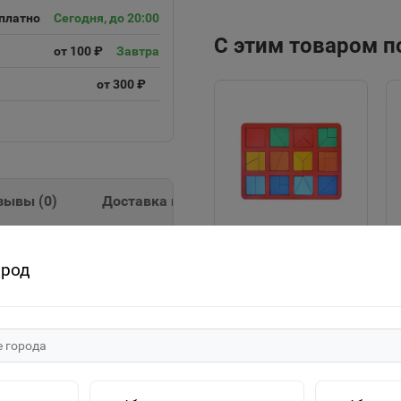
платно
Сегодня, до 20:00
С этим товаром 
от 100 ₽
Завтра
от 300 ₽
зывы (
0
)
Доставка и оплата
"Сложи квадрат"
школе. Состав числа /
ород
Б.П.Никитин 1
уровень (макси)
575р.
Н004 МИКС 1187576
В корзину