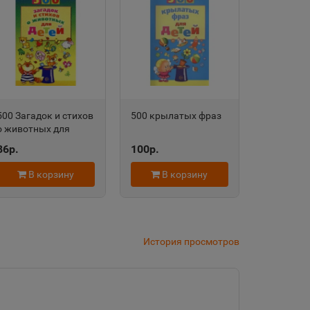
дровск
 край
500 Загадок и стихов
500 крылатых фраз
область
о животных для
детей ТЦ Сфера
86р.
100р.
В корзину
В корзину
евск
а Татарстан
История просмотров
рский край