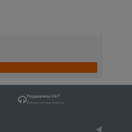
Судженск
кая область
ка
ая область
ка Мордовия
кая область
Поддержка 24/7
Всегда готовы помочь
в
ий край