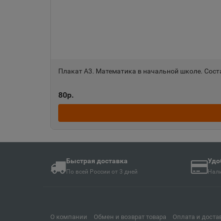
Ангарск
📍
Иркутская область
Анива
📍
Сахалинская облас
Плакат А3. Математика в начальной школе. Сост
80р.
Апшеронск
📍
Краснодарский кра
Ардон
📍
Республика Северн
Быстрая доставка
Удо
По всей России от 3 дней
Нали
Армавир
📍
Краснодарский кра
О компании
Обмен и возврат товара
Оплата и доста