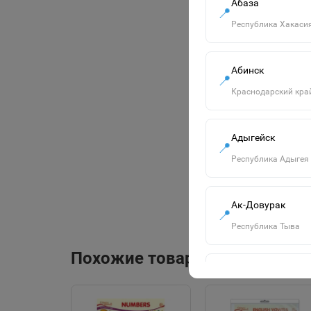
Абаза
📍
Республика Хакаси
Абинск
📍
Краснодарский кра
Адыгейск
📍
Республика Адыгея
Ак-Довурак
📍
Республика Тыва
Похожие товары
Алапаевск
📍
Свердловская обла