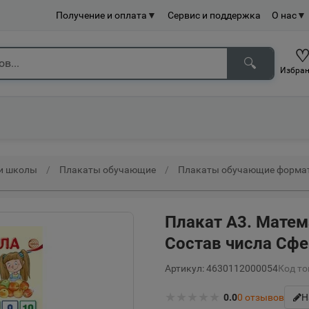
Получение и оплата
▼
Сервис и поддержка
О нас
▼
🔍
Избран
 и школы
Плакаты обучающие
Плакаты обучающие форма
Плакат А3. Матем
Состав числа Сфе
Артикул: 4630112000054
Код то
★
★
★
★
★
0.0
0
отзывов
Н