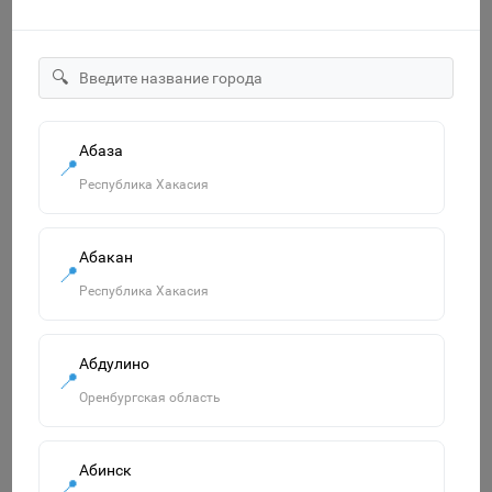
🔍
"Озорница белка".Сравни две картинки и сделай их с
помощью наклеек и карандашей одинаковыми.Развиваю
Абаза
📍
55р.
Республика Хакасия
В корзину
Абакан
📍
Республика Хакасия
Похожие товары
Смотреть все
Абдулино
📍
Оренбургская область
Абинск
📍