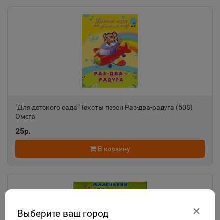
"Для детского сада" Тексты песен Раз-два-радуга (508)
Омега
25р.
В корзину
✕
Выберите ваш город