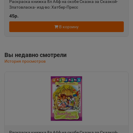
Раскраска книжка 8л А4ф на скобе Сказка за Сказкой-
Златовласка- изд-во: Хатбер-Пресс
Алушта
📍
45р.
Республика Крым
В корзину
Альметьевск
📍
Республика Татарстан
Вы недавно смотрели
История просмотров
Амурск
📍
Хабаровский край
Анадырь
📍
Чукотский АО
Анапа
📍
Раскраска книжка 8л А4ф на скобе Сказка за Сказкой-