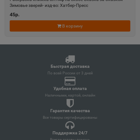
Краснодарский край
Зимовье зверей- изд-во: Хатбер-Пресс
45р.
Ангарск
📍
В корзину
Иркутская область
Андреаполь
📍
Тверская область
Быстрая доставка
По всей России от 3 дней
Анжеро-Судженск
📍
Удобная оплата
Кемеровская область
Наличными, картой, онлайн
Гарантия качества
Анива
📍
Все товары сертифицированы
Сахалинская область
Поддержка 24/7
Всегда готовы помочь