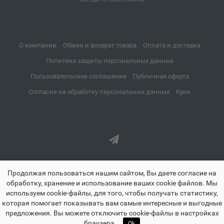
Апатиты
📍
Мурманская область
О компании
Обмен и возврат товара
Оплата и доставка
Апрелевка
📍
Политика защиты персональных данных
Московская область
Пользовательское соглашение
Публичная оферта
Согласие на обработку персональных данных
Куки
Апшеронск
📍
Краснодарский край
Аргун
📍
Чеченская Республика
Продолжая пользоваться нашим сайтом, Вы даете согласие на
обработку, хранение и использование ваших cookie файлов. Мы
используем cookie-файлы, для того, чтобы получать статистику,
Ардатов
которая помогает показывать вам самые интересные и выгодные
📍
предложения. Вы можете отключить cookie-файлы в настройках
Республика Мордовия
znayland.ru - Знайленд все для школы дома и офиса © 2021-2026
🏠
☰
♡
👤
🛒
браузера.
Ok