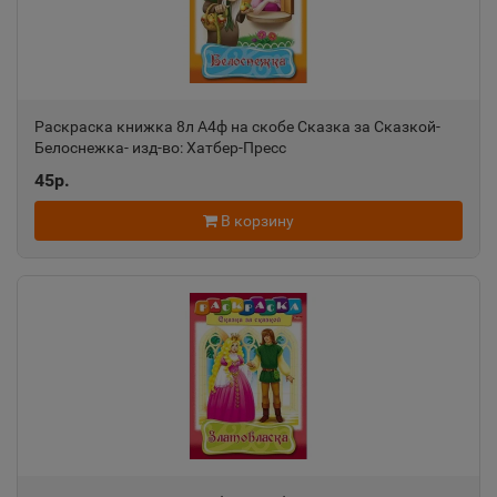
📍
Пермский край
Александровск-Сахалинский
📍
Раскраска книжка 8л А4ф на скобе Сказка за Сказкой-
Сахалинская область
Белоснежка- изд-во: Хатбер-Пресс
45р.
Алексеевка
В корзину
📍
Белгородская область
Алексин
📍
Тульская область
Алупка
📍
Республика Крым