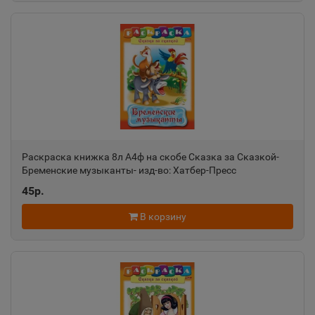
Алатырь
📍
Чувашская Республика
Алдан
📍
Республика Саха
Раскраска книжка 8л А4ф на скобе Сказка за Сказкой-
Бременские музыканты- изд-во: Хатбер-Пресс
Алейск
📍
45р.
Алтайский край
В корзину
Александров
📍
Владимирская область
Александровск