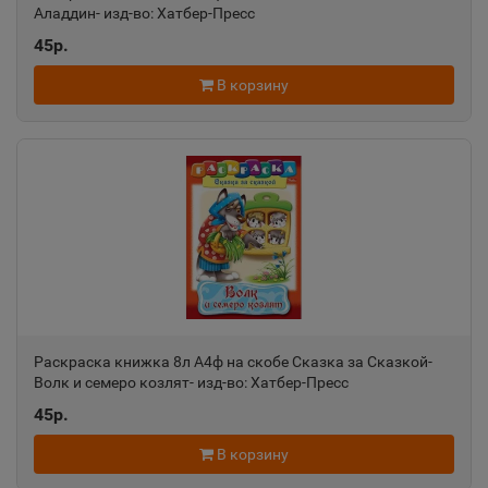
Аладдин- изд-во: Хатбер-Пресс
Азов
📍
45р.
Ростовская область
В корзину
Ак-Довурак
📍
Республика Тыва
Аксай
📍
Ростовская область
Алагир
📍
Раскраска книжка 8л А4ф на скобе Сказка за Сказкой-
Республика Северная Осетия
Волк и семеро козлят- изд-во: Хатбер-Пресс
45р.
Алапаевск
📍
В корзину
Свердловская область