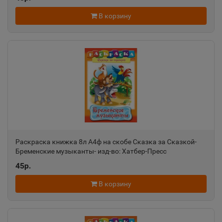
📍
Ростовская область
В корзину
Ак-Довурак
📍
Республика Тыва
Аксай
📍
Ростовская область
Алагир
Раскраска книжка 8л А4ф на скобе Сказка за Сказкой-
📍
Бременские музыканты- изд-во: Хатбер-Пресс
Республика Северная Осетия
45р.
В корзину
Алапаевск
📍
Свердловская область