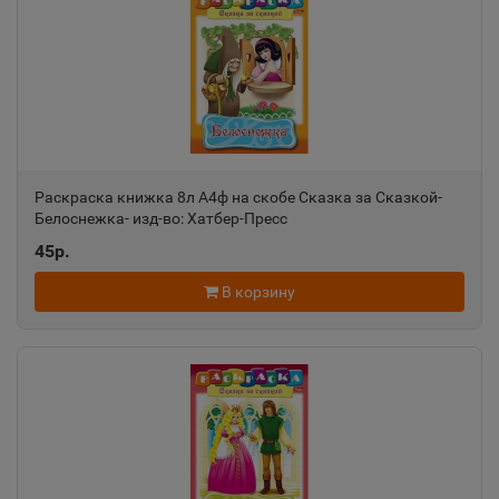
Алатырь
📍
Чувашская Республика
Алдан
📍
Республика Саха
Раскраска книжка 8л А4ф на скобе Сказка за Сказкой-
Белоснежка- изд-во: Хатбер-Пресс
45р.
Алейск
📍
Алтайский край
В корзину
Александров
📍
Владимирская область
Александровск
📍