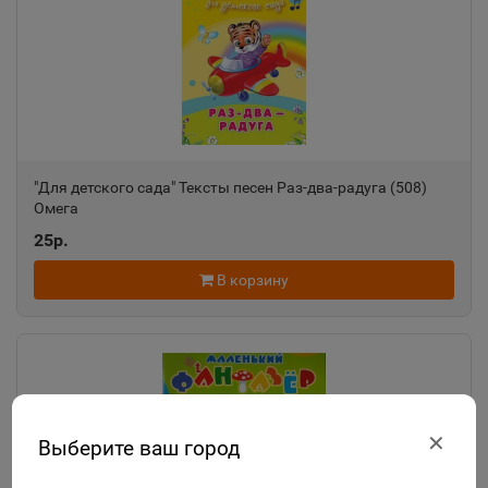
"Для детского сада" Тексты песен Раз-два-радуга (508)
Омега
25р.
В корзину
✕
Выберите ваш город