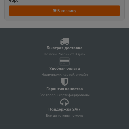
45р.
В корзину
Ангарск
📍
Иркутская область
Андреаполь
📍
Быстрая доставка
Тверская область
По всей России от 3 дней
Удобная оплата
Анжеро-Судженск
📍
Наличными, картой, онлайн
Кемеровская область
Гарантия качества
Все товары сертифицированы
Анива
📍
Сахалинская область
Поддержка 24/7
Всегда готовы помочь
Апатиты