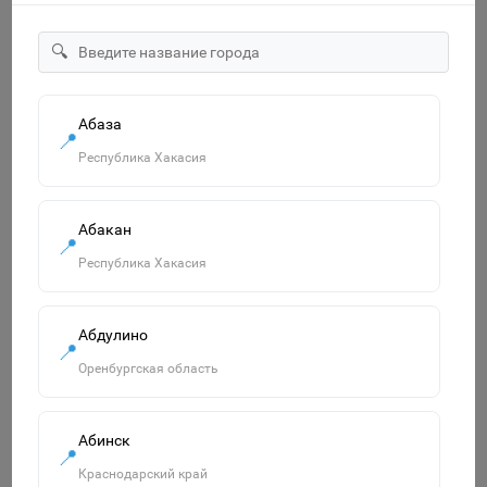
🔍
"Озорница белка".Сравни две картинки и сделай их с
помощью наклеек и карандашей одинаковыми.Развиваю
55р.
Абаза
📍
Республика Хакасия
В корзину
Абакан
📍
Похожие товары
Республика Хакасия
Смотреть все
Абдулино
📍
Оренбургская область
Абинск
📍
Краснодарский край