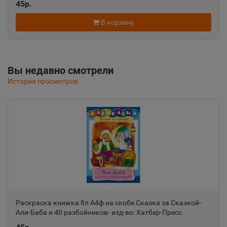
45р.
Алушта
📍
Республика Крым
В корзину
Альметьевск
📍
Вы недавно смотрели
Республика Татарстан
История просмотров
Амурск
📍
Хабаровский край
Анадырь
📍
Чукотский АО
Анапа
Раскраска книжка 8л А4ф на скобе Сказка за Сказкой-
📍
Али-Баба и 40 разбойников- изд-во: Хатбер-Пресс
Краснодарский край