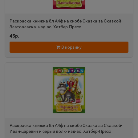
Пермский край
Раскраска книжка 8л А4ф на скобе Сказка за Сказкой-
Александровск-Сахалинский
📍
Златовласка- изд-во: Хатбер-Пресс
Сахалинская область
45р.
В корзину
Алексеевка
📍
Белгородская область
Алексин
📍
Тульская область
Алупка
📍
Республика Крым
Раскраска книжка 8л А4ф на скобе Сказка за Сказкой-
Иван-царевич и серый волк- изд-во: Хатбер-Пресс