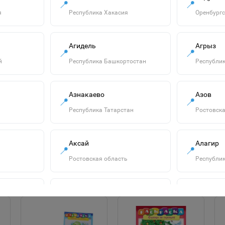
📍
📍
я
Республика Хакасия
Оренбургс
Агидель
Агрыз
📍
📍
й
Республика Башкортостан
Республик
"Озорница
Азнакаево
Азов
белка".Сравни две
📍
📍
картинки и сделай
55р.
Республика Татарстан
Ростовска
их с помощью
наклеек и
В корзину
карандашей
одинаковыми.Развиваю
Аксай
Алагир
📍
📍
Ростовская область
Республик
Алатырь
Алдан
📍
📍
сть
Чувашская Республика
Республик