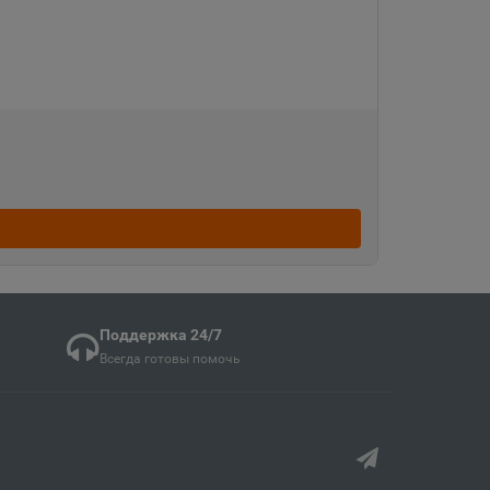
кая область
ка
ая область
ка Мордовия
Поддержка 24/7
кая область
Всегда готовы помочь
в
ий край