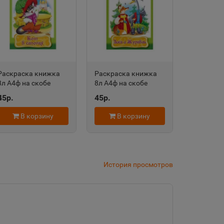
дровск
 край
Раскраска книжка
Раскраска книжка
8л А4ф на скобе
8л А4ф на скобе
область
Сказка за Сказкой-
Сказка за Сказкой-
45р.
45р.
Кот в сапогах-
Лиса и журавль-
Хатбер-Пресс
Хатбер-Пресс
В корзину
В корзину
евск
а Татарстан
История просмотров
рский край
Судженск