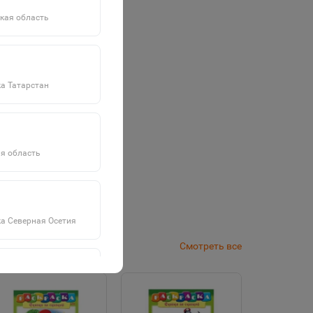
кая область
а Татарстан
я область
а Северная Осетия
Смотреть все
а Саха