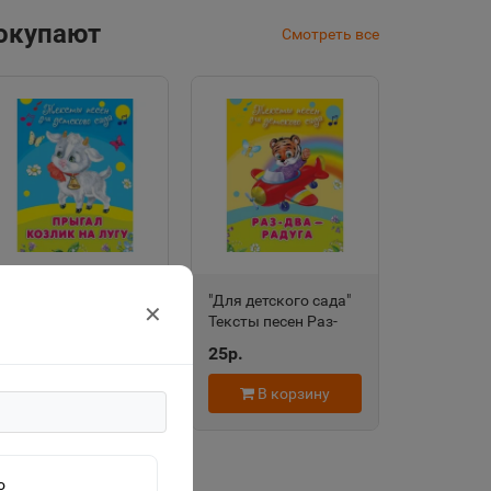
покупают
Смотреть все
"Для детского сада"
"Для детского сада"
✕
Тексты песен
Тексты песен Раз-
Прыгал козлик на
два-радуга (508)
25р.
25р.
лугу (504) Омега
Омега
В корзину
В корзину
о