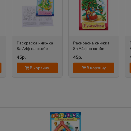
Александров
Алексан
📍
📍
Владимирская область
Пермский
Алексеевка
Алексин
Раскраска книжка
Раскраска книжка
📍
📍
8л А4ф на скобе
8л А4ф на скобе
Белгородская область
Тульская 
ть
Сказка за Сказкой-
Сказка за Сказкой-
45р.
45р.
Русалочка- Хатбер-
Гуси-Лебеди- Хатбер-
Пресс
Пресс
В корзину
В корзину
Алушта
Альметь
📍
📍
Республика Крым
Республик
Анадырь
Анапа
📍
📍
Чукотский АО
Краснода
Андреаполь
Анжеро-