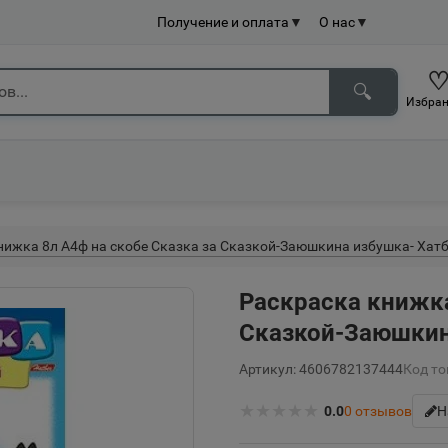
Получение и оплата
▼
О нас
▼
🔍
Избран
нижка 8л А4ф на скобе Сказка за Сказкой-Заюшкина избушка- Хат
Раскраска книжка
Сказкой-Заюшкин
Артикул: 4606782137444
Код то
★
★
★
★
★
0.0
0
отзывов
Н