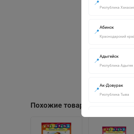
📍
Республика Хакаси
Абинск
📍
Краснодарский кра
Адыгейск
📍
Республика Адыгея
Ак-Довурак
📍
Республика Тыва
Похожие товары
Алапаевск
📍
Свердловская обла