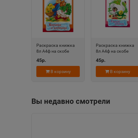
Алейск
📍
Алтайский край
Александровск-
Раскраска книжка
Раскраска книжка
Сахалинский
📍
8л А4ф на скобе
8л А4ф на скобе
Сахалинская облас
Сказка за Сказкой-
Сказка за Сказкой-
45р.
45р.
Вершки и корешки-
Гадкий утенок-
Хатбер-Пресс
Хатбер-Пресс
В корзину
В корзину
Алупка
📍
Республика Крым
Вы недавно смотрели
Амурск
📍
Хабаровский край
Ангарск