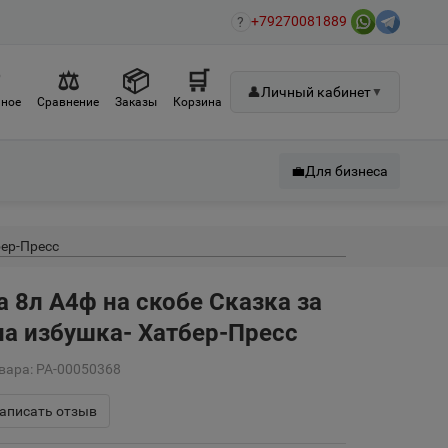
+79270081889
?
♡
⚖
📦
🛒
👤
Личный кабинет
▼
ное
Сравнение
Заказы
Корзина
💼
Для бизнеса
бер-Пресс
 8л А4ф на скобе Сказка за
а избушка- Хатбер-Пресс
вара: РА-00050368
аписать отзыв