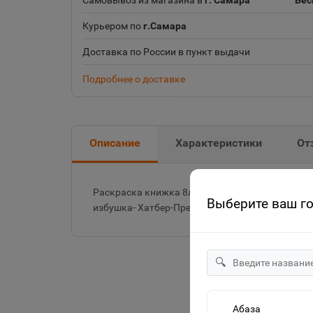
Самовывоз из магазина в
г. Самара
Бес
Курьером по
г.Самара
Доставка по России в пункт выдачи
Подробнее о доставке
Описание
Характеристики
От
Раскраска книжка 8л А4ф на скобе Сказка за
Выберите ваш г
избушка- Хатбер-Пресс
🔍
Абаза