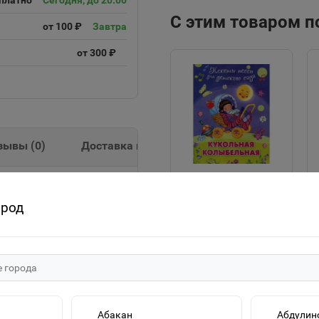
платно
Сегодня, до 20:00
С этим товаром 
от 100 ₽
Завтра
от 300 ₽
зывы (
0
)
Доставка и оплата
"Для детского сада"
 Сказкой-Заюшкина
ород
Тексты песен
Кукольная
25р.
колыбельная (507)
Омега
В корзину
Абакан
Абдулин