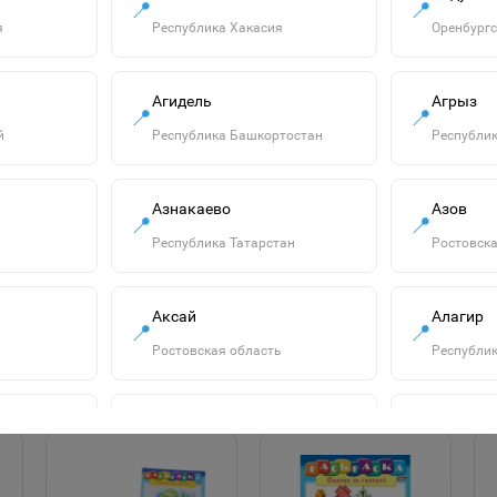
📍
📍
я
Республика Хакасия
Оренбургс
Агидель
Агрыз
📍
📍
й
Республика Башкортостан
Республик
"Озорница
Азнакаево
Азов
белка".Сравни две
📍
📍
картинки и сделай
55р.
Республика Татарстан
Ростовска
их с помощью
наклеек и
В корзину
карандашей
одинаковыми.Развиваю
Аксай
Алагир
📍
📍
Ростовская область
Республик
Алатырь
Алдан
📍
📍
сть
Чувашская Республика
Республик