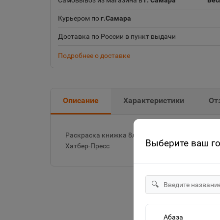
Самовывоз из магазина в
г. Самара
Бес
Курьером по
г.Самара
Доставка по России в пункт выдачи
Подробнее о доставке
Описание
Характеристики
От
Раскраска книжка 8л А4ф на скобе Сказка за С
Выберите ваш г
Хатбер-Пресс
🔍
Абаза