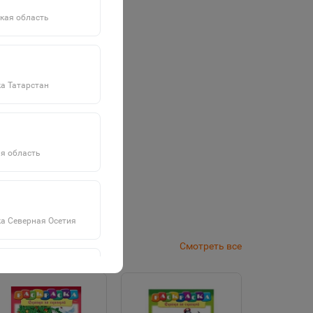
кая область
а Татарстан
я область
а Северная Осетия
Смотреть все
а Саха