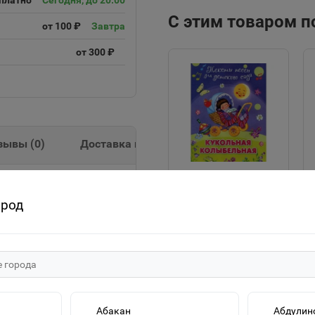
платно
Сегодня, до 20:00
С этим товаром 
от 100 ₽
Завтра
от 300 ₽
зывы (
0
)
Доставка и оплата
"Для детского сада"
казкой-Кот в сапогах-
ород
Тексты песен
Кукольная
25р.
колыбельная (507)
Омега
В корзину
Абакан
Абдулин