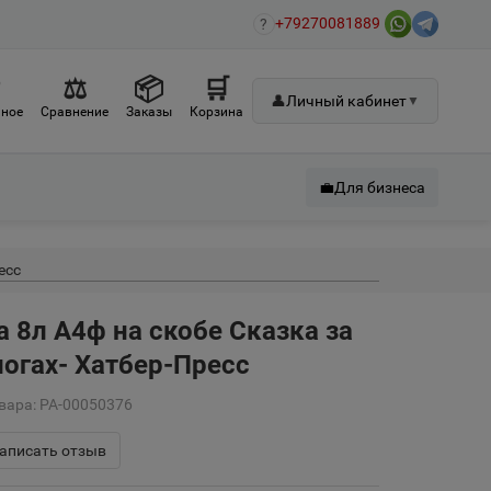
+79270081889
?
♡
⚖
📦
🛒
👤
Личный кабинет
▼
ное
Сравнение
Заказы
Корзина
💼
Для бизнеса
есс
 8л А4ф на скобе Сказка за
погах- Хатбер-Пресс
вара: РА-00050376
аписать отзыв