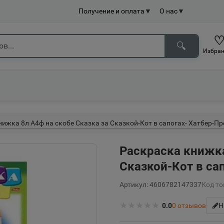
Получение и оплата
▼
О нас
▼
🔍
Избран
ижка 8л А4ф на скобе Сказка за Сказкой-Кот в сапогах- Хатбер-Пр
Раскраска книжка
Сказкой-Кот в са
Артикул: 4606782147337
Код то
★
★
★
★
★
0.0
0
отзывов
Н