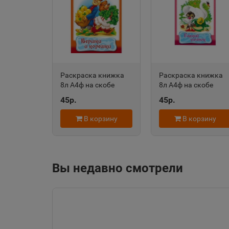
Алейск
📍
Алтайский край
Александровск-
Раскраска книжка
Раскраска книжка
Сахалинский
📍
8л А4ф на скобе
8л А4ф на скобе
Сахалинская облас
Сказка за Сказкой-
Сказка за Сказкой-
45р.
45р.
Вершки и корешки-
Гадкий утенок-
Хатбер-Пресс
Хатбер-Пресс
В корзину
В корзину
Алупка
📍
Республика Крым
Вы недавно смотрели
Амурск
📍
Хабаровский край
Ангарск