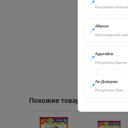
📍
Республика Хакаси
Абинск
📍
Краснодарский кра
Адыгейск
📍
Республика Адыгея
Ак-Довурак
📍
Республика Тыва
Похожие товары
Алапаевск
📍
Свердловская обла