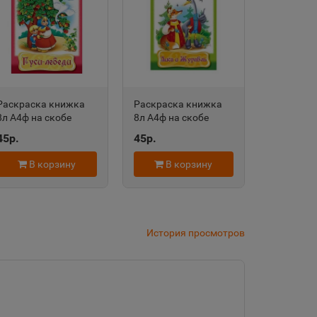
дровск
 край
Раскраска книжка
Раскраска книжка
8л А4ф на скобе
8л А4ф на скобе
область
Сказка за Сказкой-
Сказка за Сказкой-
45р.
45р.
Гуси-Лебеди- Хатбер-
Лиса и журавль-
Пресс
Хатбер-Пресс
В корзину
В корзину
евск
а Татарстан
История просмотров
рский край
Судженск