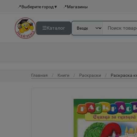
📍
Выберите город
▼
📍
Магазины
☰
Каталог
Главная
Книги
Раскраски
Раскраска кн