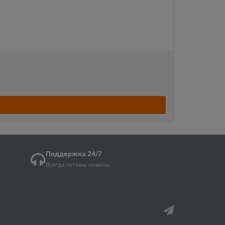
кая область
ка
ая область
ка Мордовия
Поддержка 24/7
кая область
Всегда готовы помочь
в
ий край