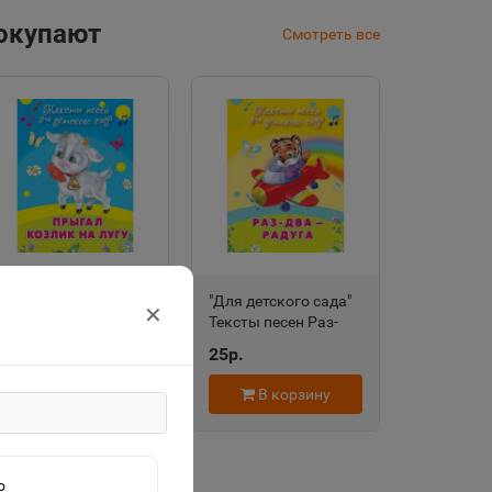
покупают
Смотреть все
"Для детского сада"
"Для детского сада"
✕
Тексты песен
Тексты песен Раз-
Прыгал козлик на
два-радуга (508)
25р.
25р.
лугу (504) Омега
Омега
В корзину
В корзину
о