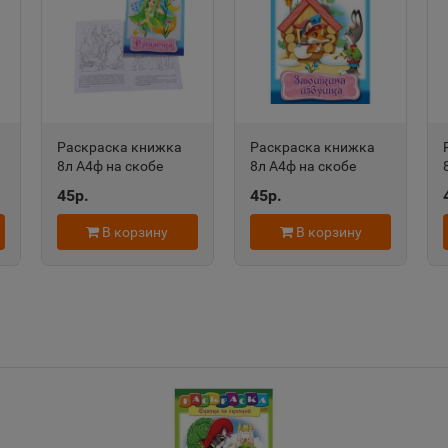
Александров
Алексан
📍
📍
Владимирская область
Пермский
Алексеевка
Алексин
Раскраска книжка
Раскраска книжка
📍
📍
8л А4ф на скобе
8л А4ф на скобе
Белгородская область
Тульская 
ть
Сказка за Сказкой-
Сказка за Сказкой-
45р.
45р.
Русалочка- Хатбер-
Заюшкина избушка-
Пресс
Хатбер-Пресс
В корзину
В корзину
Алушта
Альметь
📍
📍
Республика Крым
Республик
Анадырь
Анапа
📍
📍
Чукотский АО
Краснода
Андреаполь
Анжеро-