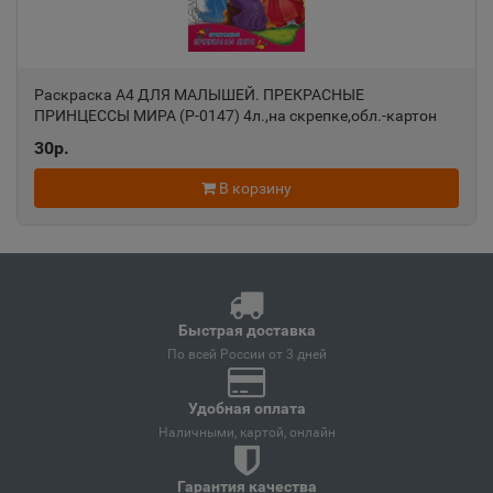
Анапа
📍
Краснодарский край
Раскраска А4 ДЛЯ МАЛЫШЕЙ. ПРЕКРАСНЫЕ
ПРИНЦЕССЫ МИРА (Р-0147) 4л.,на скрепке,обл.-картон
Ангарск
📍
Р-0147
30р.
Иркутская область
В корзину
Андреаполь
📍
Тверская область
Быстрая доставка
Анжеро-Судженск
📍
По всей России от 3 дней
Кемеровская область
Удобная оплата
Наличными, картой, онлайн
Анива
📍
Сахалинская область
Гарантия качества