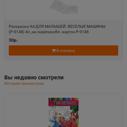
Республика Крым
Алушта
📍
Раскраска А4 ДЛЯ МАЛЫШЕЙ. ВЕСЕЛЫЕ МАШИНЫ
Республика Крым
(Р-0148) 4л.,на скрепке,обл.-картон Р-0148
30р.
Альметьевск
В корзину
📍
Республика Татарстан
Вы недавно смотрели
Амурск
📍
История просмотров
Хабаровский край
Анадырь
📍
Чукотский АО