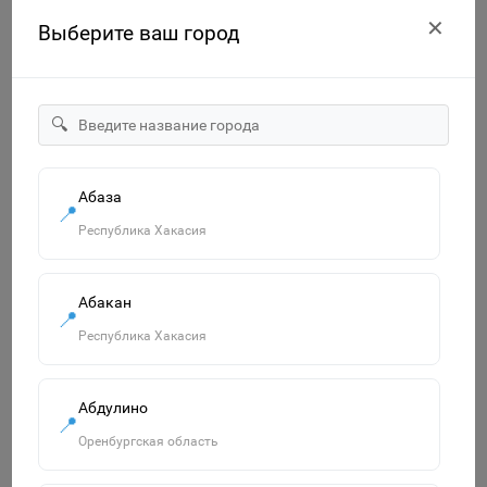
✕
Выберите ваш город
🔍
Абаза
📍
"Озорница белка".Сравни две картинки и сделай их с
Республика Хакасия
помощью наклеек и карандашей одинаковыми.Развиваю
55р.
Абакан
В корзину
📍
Республика Хакасия
Похожие товары
Абдулино
📍
Смотреть все
Оренбургская область