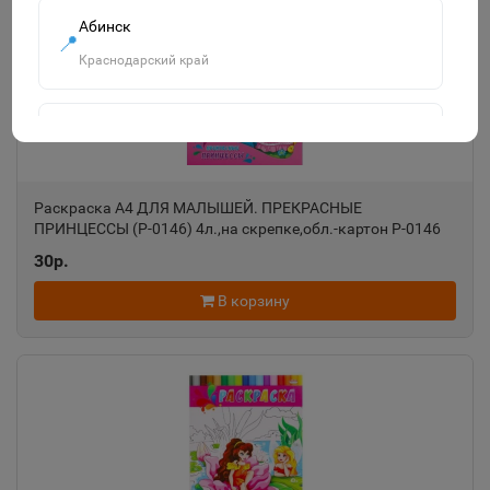
Абинск
📍
Краснодарский край
Агидель
📍
Республика Башкортостан
Раскраска А4 ДЛЯ МАЛЫШЕЙ. ПРЕКРАСНЫЕ
ПРИНЦЕССЫ (Р-0146) 4л.,на скрепке,обл.-картон Р-0146
Агрыз
📍
30р.
Республика Татарстан
В корзину
Адыгейск
📍
Республика Адыгея
Азнакаево
📍
Республика Татарстан