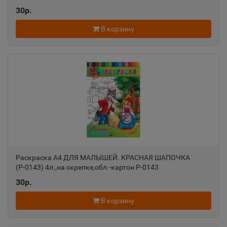
Алапаевск
📍
30р.
Свердловская область
В корзину
Алатырь
📍
Чувашская Республика
Алдан
📍
Республика Саха
Алейск
📍
Раскраска А4 ДЛЯ МАЛЫШЕЙ. КРАСНАЯ ШАПОЧКА
Алтайский край
(Р-0143) 4л.,на скрепке,обл.-картон Р-0143
30р.
Александров
В корзину
📍
Владимирская область