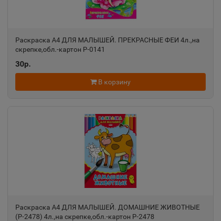
Азов
📍
Раскраска А4 ДЛЯ МАЛЫШЕЙ. ПРЕКРАСНЫЕ ФЕИ 4л.,на
Ростовская область
скрепке,обл.-картон Р-0141
30р.
Ак-Довурак
В корзину
📍
Республика Тыва
Аксай
📍
Ростовская область
Алагир
📍
Республика Северная Осетия
Раскраска А4 ДЛЯ МАЛЫШЕЙ. ДОМАШНИЕ ЖИВОТНЫЕ
(Р-2478) 4л.,на скрепке,обл.-картон Р-2478