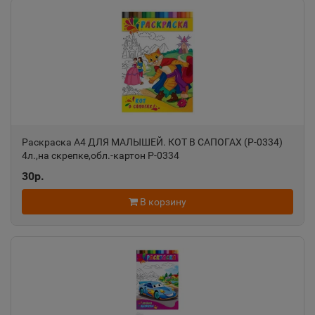
Александровск
📍
Пермский край
Александровск-Сахалинский
📍
Сахалинская область
Раскраска А4 ДЛЯ МАЛЫШЕЙ. КОТ В САПОГАХ (Р-0334)
4л.,на скрепке,обл.-картон Р-0334
Алексеевка
📍
30р.
Белгородская область
В корзину
Алексин
📍
Тульская область
Алупка
📍