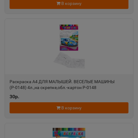
Свердловская область
В корзину
Алатырь
📍
Чувашская Республика
Алдан
📍
Республика Саха
Раскраска А4 ДЛЯ МАЛЫШЕЙ. ВЕСЕЛЫЕ МАШИНЫ
Алейск
📍
(Р-0148) 4л.,на скрепке,обл.-картон Р-0148
Алтайский край
30р.
В корзину
Александров
📍
Владимирская область