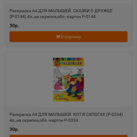
Раскраска А4 ДЛЯ МАЛЫШЕЙ. СКАЗКИ О ДРУЖБЕ
Азов
📍
(Р-0144) 4л.,на скрепке,обл.-картон Р-0144
Ростовская область
30р.
В корзину
Ак-Довурак
📍
Республика Тыва
Аксай
📍
Ростовская область
Алагир
📍
Республика Северная Осетия
Раскраска А4 ДЛЯ МАЛЫШЕЙ. КОТ В САПОГАХ (Р-0334)
4л.,на скрепке,обл.-картон Р-0334
30р.
Алапаевск
📍