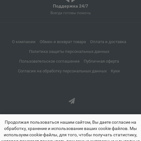
Поддержка 24/7
Апатиты
📍
Всегда готовы помочь
Мурманская область
Апрелевка
О компании
Обмен и возврат товара
Оплата и доставка
📍
Московская область
Политика защиты персональных данных
Пользовательское соглашение
Публичная оферта
Апшеронск
Согласие на обработку персональных данных
Куки
📍
Краснодарский край
Аргун
📍
Чеченская Республика
Продолжая пользоваться нашим сайтом, Вы даете согласие на
обработку, хранение и использование ваших cookie файлов. Мы
Ардатов
используем cookie-файлы, для того, чтобы получать статистику,
📍