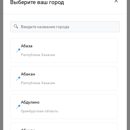
✕
Выберите ваш город
🔍
"Озорница белка".Сравни две картинки и сделай их с
Абаза
📍
помощью наклеек и карандашей одинаковыми.Развиваю
Республика Хакасия
55р.
В корзину
Абакан
📍
Республика Хакасия
Похожие товары
Смотреть все
Абдулино
📍
Оренбургская область