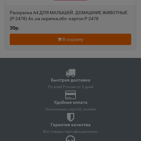
📍
Краснодарский край
Раскраска А4 ДЛЯ МАЛЫШЕЙ. ДОМАШНИЕ ЖИВОТНЫЕ
(Р-2478) 4л.,на скрепке,обл.-картон Р-2478
30р.
Ангарск
📍
Иркутская область
В корзину
Андреаполь
📍
Тверская область
Быстрая доставка
По всей России от 3 дней
Анжеро-Судженск
📍
Кемеровская область
Удобная оплата
Наличными, картой, онлайн
Анива
📍
Гарантия качества
Сахалинская область
Все товары сертифицированы