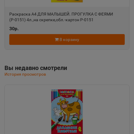
Раскраска А4 ДЛЯ МАЛЫШЕЙ. ПРОГУЛКА С ФЕЯМИ
Алушта
📍
(Р-0151) 4л.,на скрепке,обл.-картон Р-0151
Республика Крым
30р.
В корзину
Альметьевск
📍
Республика Татарстан
Вы недавно смотрели
Амурск
История просмотров
📍
Хабаровский край
Анадырь
📍
Чукотский АО
Анапа