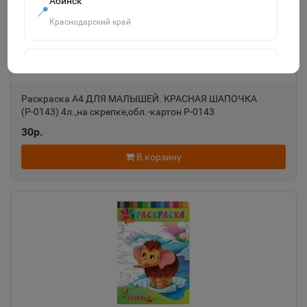
Абинск
📍
Краснодарский край
Агидель
📍
Республика Башкортостан
Раскраска А4 ДЛЯ МАЛЫШЕЙ. КРАСНАЯ ШАПОЧКА
(Р-0143) 4л.,на скрепке,обл.-картон Р-0143
30р.
Агрыз
📍
Республика Татарстан
В корзину
Адыгейск
📍
Республика Адыгея
Азнакаево
📍
Республика Татарстан