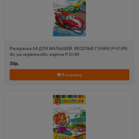
Александровск
📍
Пермский край
Александровск-Сахалинский
📍
Сахалинская область
Раскраска А4 ДЛЯ МАЛЫШЕЙ. ВЕСЕЛЫЕ ГОНКИ (Р-0149)
4л.,на скрепке,обл.-картон Р-0149
30р.
Алексеевка
📍
Белгородская область
В корзину
Алексин
📍
Тульская область
Алупка
📍
Республика Крым