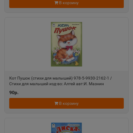
В корзину
Ростовская область
Ак-Довурак
📍
Республика Тыва
Аксай
📍
Ростовская область
Кот Пушок (стихи для малышей) 978-5-9930-2162-1 /
Алагир
Стихи для малышей изд-во: Алтей авт:И. Мазнин
📍
Республика Северная Осетия
90р.
В корзину
Алапаевск
📍
Свердловская область