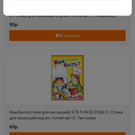
Вот какие малыши (стихи для малышей) 978-5-9930-1760-
Агидель
0 / Стихи для малышей изд-во: Алтей авт:Н.Томилина,
📍
Е.Белозерцева
Республика Башкортостан
90р.
В корзину
Агрыз
📍
Республика Татарстан
Адыгейск
📍
Республика Адыгея
Азнакаево
📍
Республика Татарстан
Кем быть(стихи для малышей) 978-5-9930-2366-3 / Стихи
для малышей изд-во: Алтей авт:Л. Тактаева
60р.
Азов
📍