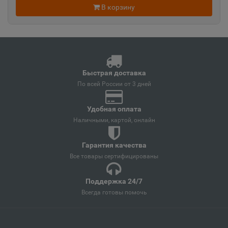
В корзину
Ангарск
📍
Иркутская область
Андреаполь
📍
Быстрая доставка
Тверская область
По всей России от 3 дней
Удобная оплата
Анжеро-Судженск
Наличными, картой, онлайн
📍
Кемеровская область
Гарантия качества
Все товары сертифицированы
Анива
📍
Поддержка 24/7
Сахалинская область
Всегда готовы помочь
Апатиты
📍