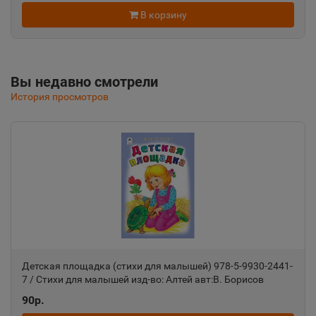
📍
В корзину
Республика Крым
Альметьевск
📍
Вы недавно смотрели
Республика Татарстан
История просмотров
Амурск
📍
Хабаровский край
Анадырь
📍
Чукотский АО
Детская площадка (стихи для малышей) 978-5-9930-2441-
Анапа
7 / Стихи для малышей изд-во: Алтей авт:В. Борисов
📍
Краснодарский край
90р.