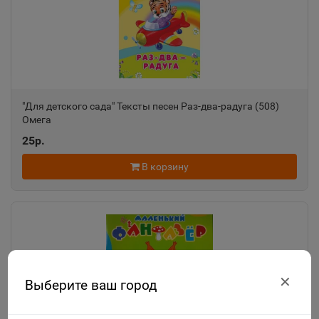
"Для детского сада" Тексты песен Раз-два-радуга (508)
Омега
25р.
В корзину
✕
Выберите ваш город