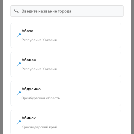
🔍
"Озорница белка".Сравни две картинки и сделай их с
помощью наклеек и карандашей одинаковыми.Развиваю
55р.
Абаза
📍
В корзину
Республика Хакасия
Абакан
📍
Похожие товары
Республика Хакасия
Смотреть все
Абдулино
📍
Оренбургская область
Абинск
📍
Краснодарский край