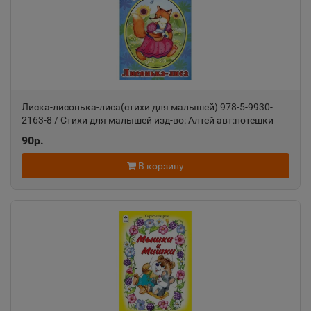
Алатырь
📍
Чувашская Республика
Алдан
📍
Республика Саха
Лиска-лисонька-лиса(стихи для малышей) 978-5-9930-
2163-8 / Стихи для малышей изд-во: Алтей авт:потешки
90р.
Алейск
📍
В корзину
Алтайский край
Александров
📍
Владимирская область
Александровск
📍
Пермский край