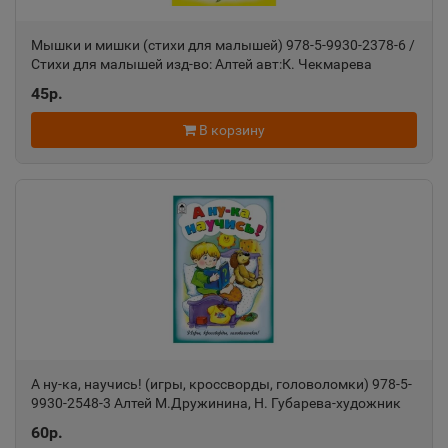
Мышки и мишки (стихи для малышей) 978-5-9930-2378-6 /
Александровск-Сахалинский
Стихи для малышей изд-во: Алтей авт:К. Чекмарева
📍
Сахалинская область
45р.
В корзину
Алексеевка
📍
Белгородская область
Алексин
📍
Тульская область
Алупка
📍
Республика Крым
А ну-ка, научись! (игры, кроссворды, головоломки) 978-5-
9930-2548-3 Алтей М.Дружинина, Н. Губарева-художник
Игры, кроссворды, головоломки 9785993025483
60р.
Алушта