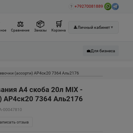
+79270081889
?
♡
⚖
📦
🛒
👤
Личный кабинет
▼
ное
Сравнение
Заказы
Корзина
💼
Для бизнеса
Девочки (ассорти) АР4ск20 7364 Аль2176
ания А4 скоба 20л MIX -
) АР4ск20 7364 Аль2176
РА-00047810
аписать отзыв