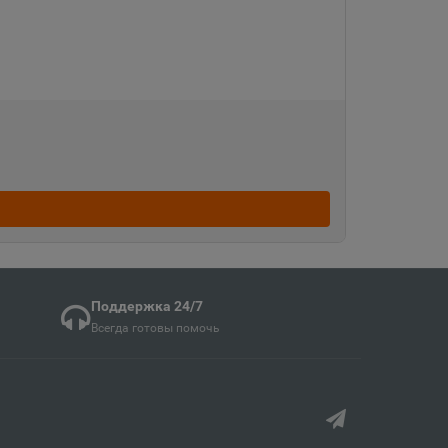
кая область
ка
ая область
ка Мордовия
Поддержка 24/7
кая область
Всегда готовы помочь
в
ий край