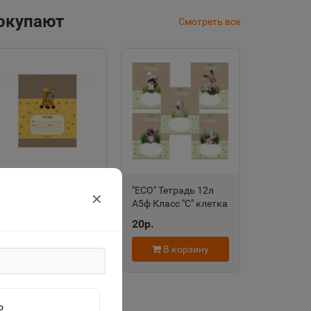
покупают
Смотреть все
"ECO" Тетрадь 12л
"ECO" Тетрадь 12л
✕
А5ф Класс "С" клетка
А5ф Класс "С" клетка
на скобе серия
на скобе серия
20р.
20р.
-Прогулка по
-Пушистые
зоопарку- 067763
зверушки- 067758
В корзину
В корзину
о