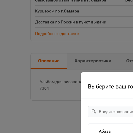
Самовывоз из магазина в
г. Самара
Бес
Курьером по
г.Самара
Доставка по России в пункт выдачи
Подробнее о доставке
Описание
Характеристики
От
Альбом для рисования А4 скоба 20л. "MIX - Дев
Выберите ваш г
7364
🔍
Абаза