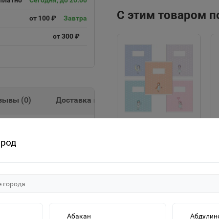
платно
Сегодня, до 20:00
С этим товаром 
от 100 ₽
Завтра
от 300 ₽
зывы (
0
)
Доставка и оплата
"ECO" Тетрадь 12л
очки" (ассорти) АР4ск20
ород
А5ф Класс "С" клетка
на скобе серия -Про
20р.
девочек- 067764
В корзину
Абакан
Абдулин