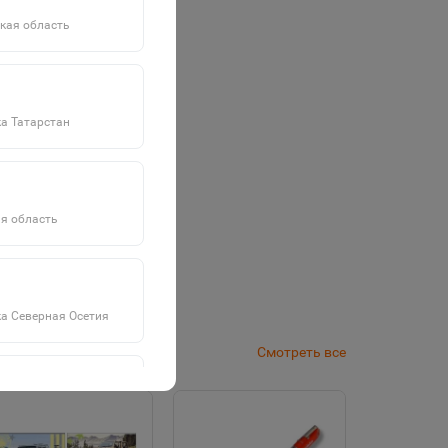
кая область
а Татарстан
я область
а Северная Осетия
Смотреть все
а Саха