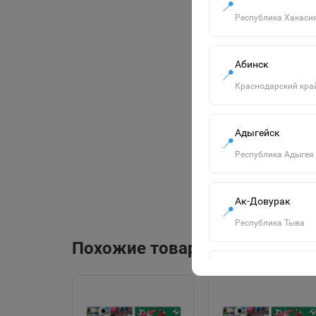
📍
Республика Хакаси
Абинск
📍
Краснодарский кра
Адыгейск
📍
Республика Адыгея
Ак-Довурак
📍
Республика Тыва
Похожие товары
Алапаевск
📍
Свердловская обла