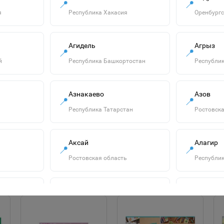
📍
📍
я
Республика Хакасия
Оренбургс
Агидель
Агрыз
📍
📍
й
Республика Башкортостан
Республик
"ECO" Тетрадь 12л
Азнакаево
Азов
А5ф Класс "С" клетка
📍
📍
на скобе серия
14р.
Республика Татарстан
Ростовска
-МонстрТраки-
067964
В корзину
Аксай
Алагир
📍
📍
Ростовская область
Республик
Алатырь
Алдан
📍
📍
сть
Чувашская Республика
Республик