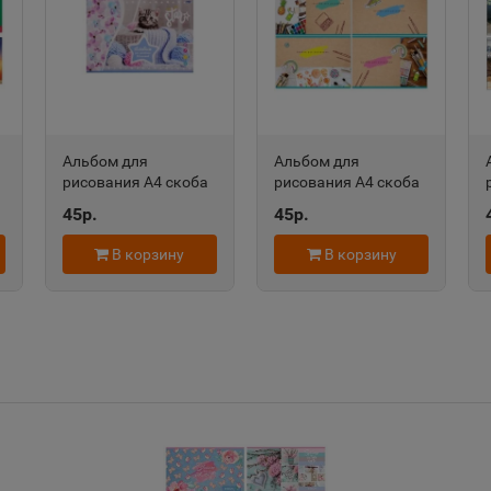
Александров
Алексан
📍
📍
Владимирская область
Пермский
Алексеевка
Алексин
Альбом для
Альбом для
📍
📍
рисования А4 скоба
рисования А4 скоба
Белгородская область
Тульская 
ть
20л Котята с
20л Хочу-творю
45р.
45р.
клубочками
(ассорти) АР4ск20
(ассорти) АР4ск20
8745 Аль208
В корзину
В корзину
7527 Аль2182
Алушта
Альметь
📍
📍
Республика Крым
Республик
Анадырь
Анапа
📍
📍
Чукотский АО
Краснода
Андреаполь
Анжеро-