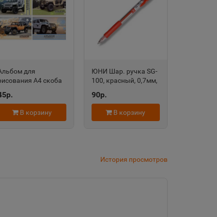
дровск
 край
Альбом для
ЮНИ Шар. ручка SG-
рисования А4 скоба
100, красный, 0,7мм,
область
20л Adventure road
70752
45р.
90р.
(ассорти) АР4ск20
8747 Аль209
В корзину
В корзину
евск
а Татарстан
История просмотров
рский край
Судженск