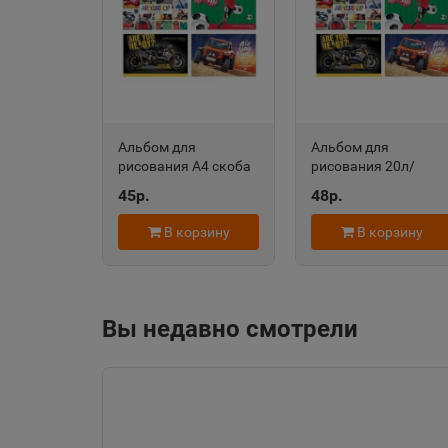
Алейск
📍
Алтайский край
Александровск-
Альбом для
Альбом для
Сахалинский
📍
рисования А4 скоба
рисования 20л/
Сахалинская облас
20л MIX-Мальчики
скрепка мелов Mix
45р.
48р.
(ассорти) АР4ск20
Мальчики ассорти
7371 Аль2168
BG АР4ск20 7365
В корзину
В корзину
014680
Алупка
📍
Республика Крым
Вы недавно смотрели
Амурск
📍
Хабаровский край
Ангарск