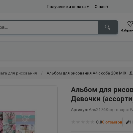
Получение и оплата
▼
О нас
▼
🔍
Избран
мага для рисования
Альбом для рисования А4 скоба 20л MIX - 
Альбом для рисов
Девочки (ассорти
Артикул: Аль2176
Код товара: 
★
★
★
★
★
0.0
0
отзывов
Н