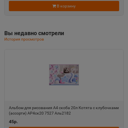
📍
В корзину
Республика Крым
Альметьевск
📍
Вы недавно смотрели
Республика Татарстан
История просмотров
Амурск
📍
Хабаровский край
Анадырь
📍
Чукотский АО
Альбом для рисования А4 скоба 20л Котята с клубочками
Анапа
(ассорти) АР4ск20 7527 Аль2182
📍
Краснодарский край
45р.