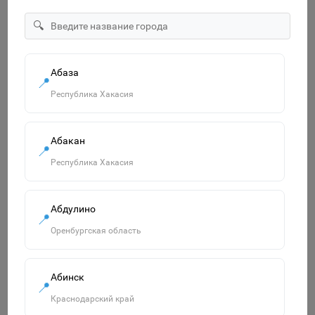
🔍
"ECO" Тетрадь 12л А5ф Класс "С" клетка на скобе серия
-МонстрТраки- 067964
14р.
Абаза
📍
В корзину
Республика Хакасия
Абакан
📍
Похожие товары
Республика Хакасия
Смотреть все
Абдулино
📍
Оренбургская область
Абинск
📍
Краснодарский край