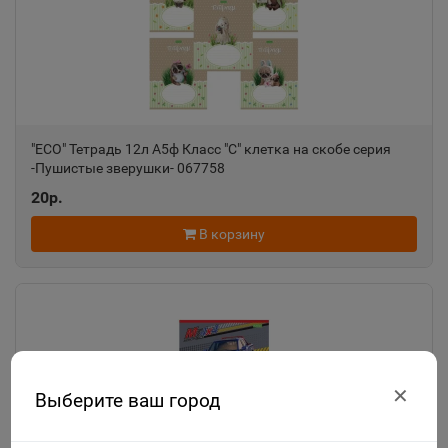
"ECO" Тетрадь 12л А5ф Класс "С" клетка на скобе серия
-Пушистые зверушки- 067758
20р.
В корзину
✕
Выберите ваш город