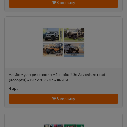
В корзину
Ростовская область
Ак-Довурак
📍
Республика Тыва
Аксай
📍
Ростовская область
Альбом для рисования А4 скоба 20л Adventure road
Алагир
(ассорти) АР4ск20 8747 Аль209
📍
Республика Северная Осетия
45р.
В корзину
Алапаевск
📍
Свердловская область