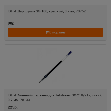
ЮНИ Шар. ручка SG-100, красный, 0,7мм, 70752
Александровск-Сахалинский
📍
Сахалинская область
90р.
В корзину
Алексеевка
📍
Белгородская область
Алексин
📍
Тульская область
Алупка
📍
Республика Крым
ЮНИ Сменный стержень для Jetstream SX-210/217, синий,
0.7 мм. 78133
225р.
Алушта