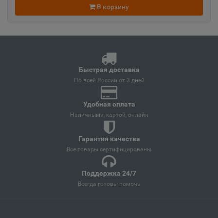
В корзину
Ангарск
📍
Иркутская область
Андреаполь
📍
Быстрая доставка
Тверская область
По всей России от 3 дней
Удобная оплата
Анжеро-Судженск
Наличными, картой, онлайн
📍
Кемеровская область
Гарантия качества
Все товары сертифицированы
Анива
📍
Поддержка 24/7
Сахалинская область
Всегда готовы помочь
Апатиты
📍