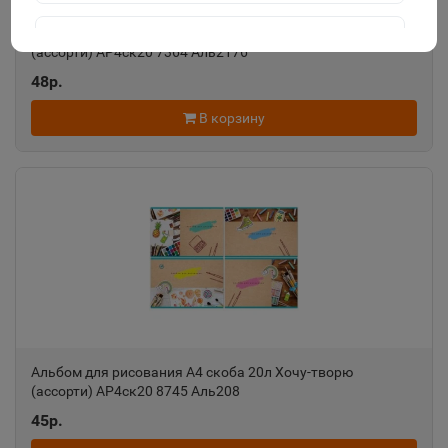
Альбом для рисования А4 скоба 20л MIX - Девочки
Агидель
(ассорти) АР4ск20 7364 Аль2176
📍
Республика Башкортостан
48р.
В корзину
Агрыз
📍
Республика Татарстан
Адыгейск
📍
Республика Адыгея
Азнакаево
📍
Республика Татарстан
Альбом для рисования А4 скоба 20л Хочу-творю
(ассорти) АР4ск20 8745 Аль208
45р.
Азов
📍