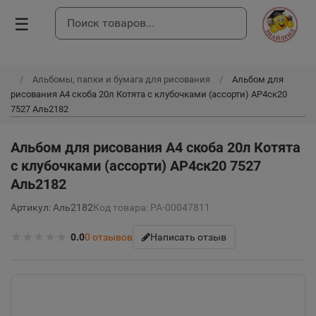
☰
Альбомы, папки и бумага для рисования
Альбом для
рисования А4 скоба 20л Котята с клубочками (ассорти) АР4ск20
7527 Аль2182
Альбом для рисования А4 скоба 20л Котята
с клубочками (ассорти) АР4ск20 7527
Аль2182
Артикул: Аль2182
Код товара: РА-00047811
★
★
★
★
★
0.0
0
отзывов
Написать отзыв