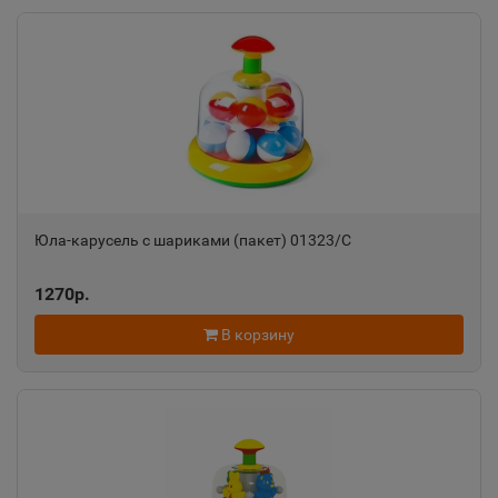
Ак-Довурак
📍
Республика Тыва
Аксай
📍
Ростовская область
Юла-карусель с шариками (пакет) 01323/C
Алагир
📍
1270р.
Республика Северная Осетия
В корзину
Алапаевск
📍
Свердловская область
Алатырь