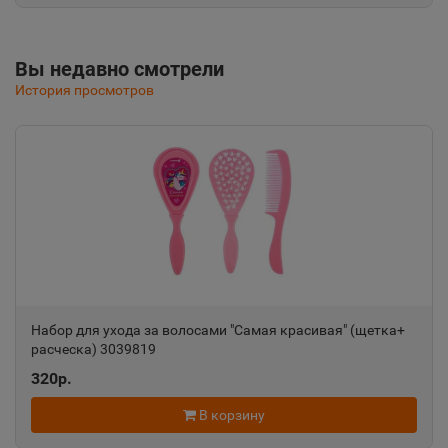
Республика Крым
Вы недавно смотрели
Альметьевск
📍
История просмотров
Республика Татарстан
Амурск
📍
Хабаровский край
Анадырь
📍
Чукотский АО
Набор для ухода за волосами "Самая красивая" (щетка+
расческа) 3039819
Анапа
📍
320р.
Краснодарский край
В корзину