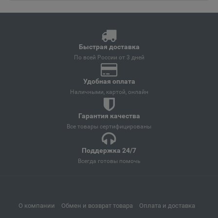
Ангарск
📍
Иркутская область
Быстрая доставка
Андреаполь
📍
По всей России от 3 дней
Тверская область
Удобная оплата
Наличными, картой, онлайн
Анжеро-Судженск
📍
Кемеровская область
Гарантия качества
Все товары сертифицированы
Анива
Поддержка 24/7
📍
Всегда готовы помочь
Сахалинская область
Апатиты
📍
О компании
Обмен и возврат товара
Оплата и доставка
Мурманская область