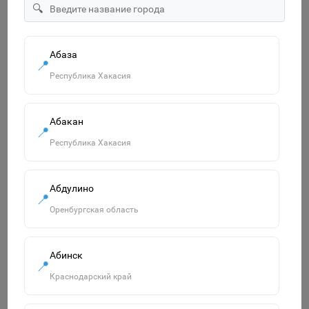
🔍
185р.
В корзину
Абаза
📍
Республика Хакасия
Похожие товары
Абакан
📍
Смотреть все
Республика Хакасия
Абдулино
📍
Оренбургская область
Абинск
📍
Краснодарский край
Набор подароч для ухода за малышом ( ножницы,