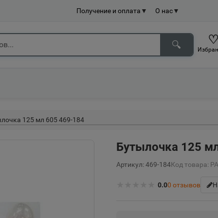
Получение и оплата
▼
О нас
▼
🔍
Избран
лочка 125 мл 605 469-184
Бутылочка 125 мл
Артикул: 469-184
Код товара: Р
★
★
★
★
★
0.0
0
отзывов
Н