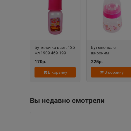
Алейск
📍
Алтайский край
Александровск-
Сахалинский
📍
Бутылочка цвет. 125
Бутылочка с
мл 1909 469-199
широким
Сахалинская облас
горлышком, 125 мл
170р.
225р.
602 469-126
В корзину
В корзину
Алупка
📍
Республика Крым
Вы недавно смотрели
Амурск
📍
Хабаровский край
Ангарск