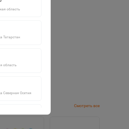
о
кая область
а Татарстан
я область
а Северная Осетия
Смотреть все
а Саха