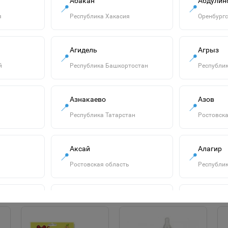
Абакан
Абдулин
ля всех типов
📍
📍
ием в открытой посуде -
я
Республика Хакасия
Оренбургс
й печи можно только в
Агидель
Агрыз
📍
📍
й
Республика Башкортостан
Республик
"Смурфики-2" набор
Азнакаево
Азов
№3: ведро с
📍
📍
наклейкой, ситечко
Республика Татарстан
Ростовска
750р.
"Солнышко", лопатка
№5, грабельки №5,
В корзину
лейка малая №4,
Аксай
Алагир
формочки 4 шт.
📍
📍
65179
Ростовская область
Республик
Алатырь
Алдан
📍
📍
сть
Чувашская Республика
Республик