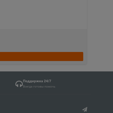
кая область
ка
ая область
ка Мордовия
кая область
Поддержка 24/7
Всегда готовы помочь
в
ий край