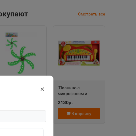
покупают
Смотреть все
"Веселый
"Пианино с
✕
бумеранг-1" 32*26см
микрофоном и
в пакете ИК-2028
функцией записи" 20
135р.
2130р.
любимых песен
B1454100-R
В корзину
В корзину