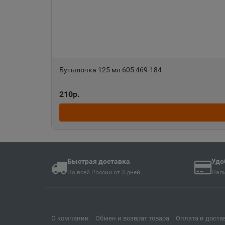
📍
Иркутская область
Анива
📍
Сахалинская облас
Бутылочка 125 мл 605 469-184
210р.
Апшеронск
📍
Краснодарский кра
Ардон
📍
Быстрая доставка
Республика Северн
Удо
По всей России от 3 дней
Нали
Армавир
📍
Краснодарский кра
О компании
Обмен и возврат товара
Оплата и доста