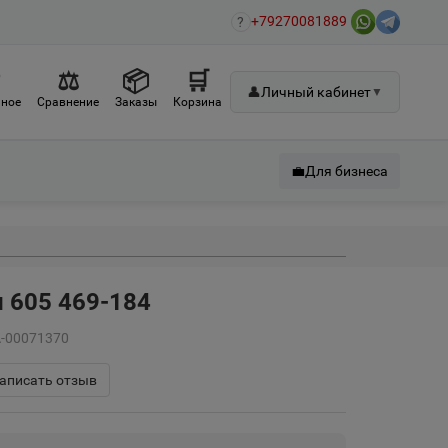
+79270081889
?
♡
⚖
📦
🛒
👤
Личный кабинет
▼
ное
Сравнение
Заказы
Корзина
💼
Для бизнеса
 605 469-184
А-00071370
аписать отзыв