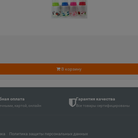
📍
📍
Тверская область
Кемеровс
Апатиты
Апрелев
📍
📍
ть
Мурманская область
Московск
Аргун
Ардатов
📍
📍
й
Чеченская Республика
В корзину
Республи
Арзамас
Аркадак
📍
📍
ая Осетия
бная оплата
Нижегородская область
Гарантия качества
Саратовс
чными, картой, онлайн
Все товары сертифицированы
Армянск
Арсенье
📍
📍
й
Республика Крым
Приморск
вка
Политика защиты персональных данных