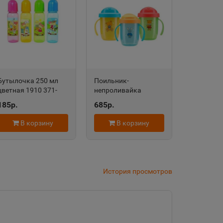
дровск
 край
Бутылочка 250 мл
Поильник-
область
цветная 1910 371-
непроливайка
680
(чашечка)с ручками,
185р.
685р.
210 мл 630 469-206
В корзину
В корзину
евск
а Татарстан
История просмотров
рский край
Судженск