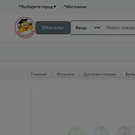
📍
Выберите город
▼
📍
Магазины
☰
Каталог
Главная
Игрушки
Детские товары
Буты