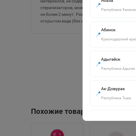
Абаза
материалов, не содержит бисфенол. Подходит д
📍
стерилизаторов, можно стерилизовать кипячен
Республика Хакаси
не более 2 минут. Разогревать в микроволново
открытом виде (без соски).
Абинск
📍
Краснодарский кра
Адыгейск
📍
Республика Адыгея
Ак-Довурак
📍
Республика Тыва
Похожие товары
Алапаевск
📍
Свердловская обла