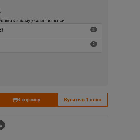
х
пный к заказу указан по ценой
23
2
2
В корзину
Купить в 1 клик