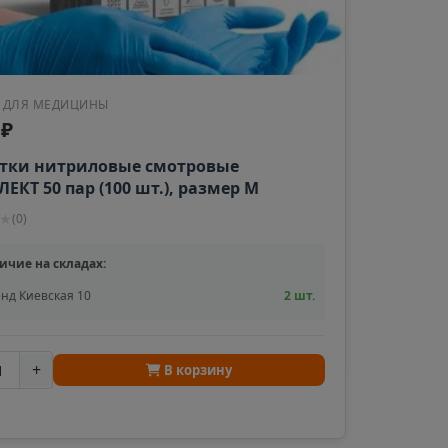
 ДЛЯ МЕДИЦИНЫ
 ₽
тки нитриловые смотровые
ЕКТ 50 пар (100 шт.), размер M
ий), голубые, BENOVY Nitrile
★
(
0
)
nated 630679
ичие на складах:
нд Киевская 10
2 шт.
+
В корзину