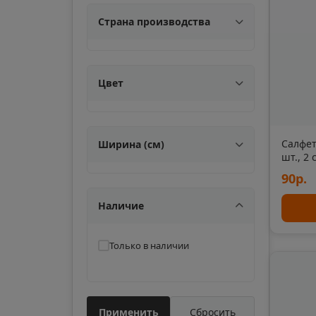
Александровск-
Сахалинский
📍
Страна производства
Сахалинская облас
Цвет
Алупка
📍
Республика Крым
Салфет
Ширина (см)
Амурск
шт., 2 
📍
90р.
Хабаровский край
Наличие
Ангарск
📍
Только в наличии
Иркутская область
Анива
📍
Применить
Сбросить
Сахалинская облас