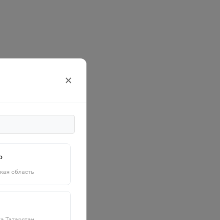
✕
о
кая область
а Татарстан