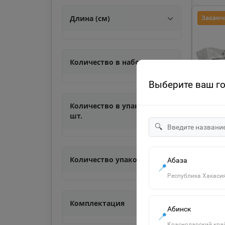
Длина (см)
Заканч
Количество в наборе, шт.
Выберите ваш г
Количество в упаковке,
шт.
🔍
Количество упаковок, шт.
Абаза
📍
Республика Хакаси
ТОВАР
90 ₽
Комплектация
Салф
Абинск
📍
КОМПЛ
Краснодарский кра