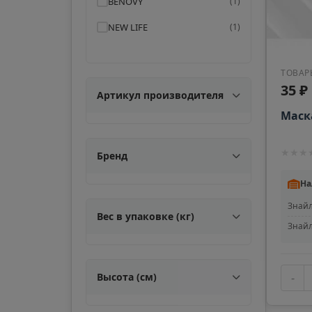
BENOVY
(
1
)
NEW LIFE
(
1
)
ТОВАР
35 ₽
Артикул производителя
Маск
★
★
★
Бренд
На
Знайл
Вес в упаковке (кг)
Знайл
Высота (см)
-