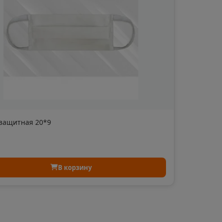
Аргун
Ардатов
📍
📍
й
Чеченская Республика
Республи
Арзамас
Аркадак
📍
📍
ая Осетия
Нижегородская область
Саратовс
защитная 20*9
Армянск
Арсенье
📍
📍
й
Республика Крым
Приморск
В корзину
Артём
Артёмов
📍
📍
тан
Приморский край
Свердлов