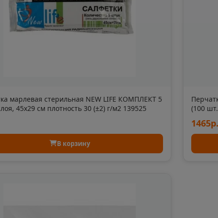
Алексеевка
Алексин
📍
📍
Белгородская область
Тульская 
ть
Алушта
Альметь
📍
📍
Республика Крым
Республик
ка марлевая стерильная NEW LIFE КОМПЛЕКТ 5
Перчат
Анадырь
Анапа
слоя, 45х29 см плотность 30 (±2) г/м2 139525
(100 шт
📍
📍
Chlorin
1465р
Чукотский АО
Краснода
В корзину
Андреаполь
Анжеро-
📍
📍
Тверская область
Кемеровс
Апатиты
Апрелев
📍
📍
ть
Мурманская область
Московск