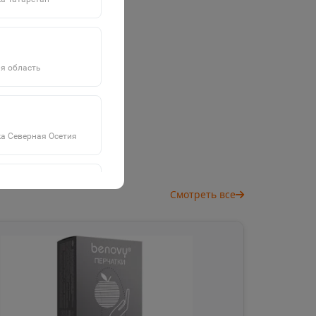
я область
а Северная Осетия
Смотреть все
а Саха
дровск
 край