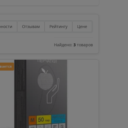
рности
Отзывам
Рейтингу
Цене
Найдено:
3
товаров
вается