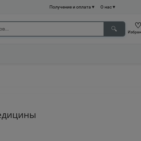
Получение и оплата
▼
О нас
▼
🔍
Избран
медицины