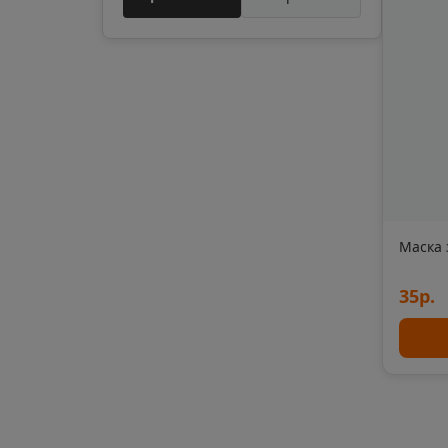
Апшеронск
📍
Краснодарский кра
Ардон
📍
Республика Северн
Маска 
Армавир
📍
Краснодарский кра
35р.
Арск
📍
Республика Татарс