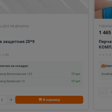
Ы ДЛЯ МЕДИЦИНЫ
ТОВАРЫ
1 465
а защитная 20*9
Перча
КОМПЛ
(средн
★
★
★
★
★
★
(
0
)
Chlori
личие на складах:
Нал
енд Вилоновская 123
17 шт.
Знайле
енд Киевская 10
17 шт.
-
+
В корзину