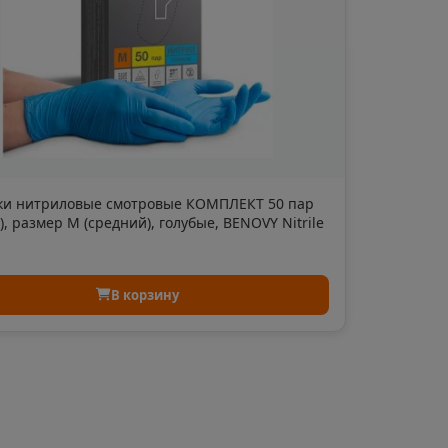
область
евск
а Татарстан
ки нитриловые смотровые КОМПЛЕКТ 50 пар
.), размер M (средний), голубые, BENOVY Nitrile
ated 630679
.
рский край
В корзину
Судженск
кая область
ка
ая область