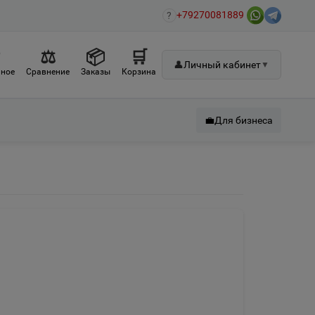
+79270081889
?
♡
⚖
📦
🛒
👤
Личный кабинет
▼
ное
Сравнение
Заказы
Корзина
💼
Для бизнеса