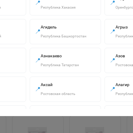
📍
📍
я
Республика Хакасия
Оренбургс
Агидель
Агрыз
📍
📍
й
Республика Башкортостан
Республик
Гипс скульптурный
Азнакаево
Азов
для творчества, 3 кг,
📍
📍
прочность Г-16,
655р.
Республика Татарстан
Ростовска
пакет, ОСТРОВ
СОКРОВИЩ, 664920
В корзину
Аксай
Алагир
📍
📍
Ростовская область
Республик
Алатырь
Алдан
📍
📍
сть
Чувашская Республика
Республик