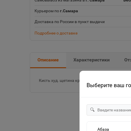
Самовывоз из магазина в
г. Самара
Бес
Курьером по
г.Самара
Доставка по России в пункт выдачи
Подробнее о доставке
Описание
Характеристики
От
Кисть худ. щетина круг. № 3 АРТформат 179231
Выберите ваш г
🔍
Абаза