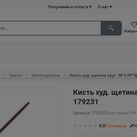
Получение и оплата
▼
О нас
▼
🔍
Избран
Кисти
Кисти щетина
Кисть худ. щетина круг. № 3 АР
Кисть худ. щетин
179231
Артикул: 179231
Код товара: Р
★
★
★
★
★
0.0
0
отзывов
Н