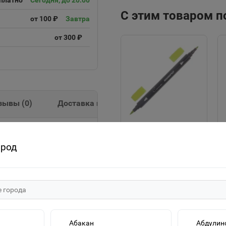
платно
Сегодня, до 20:00
С этим товаром 
от 100 ₽
Завтра
от 300 ₽
зывы (
0
)
Доставка и оплата
Аквамаркер
ород
двусторонний
"Сонет" канареечный
110р.
ЗХК 150121-43
299874
В корзину
Абакан
Абдулин