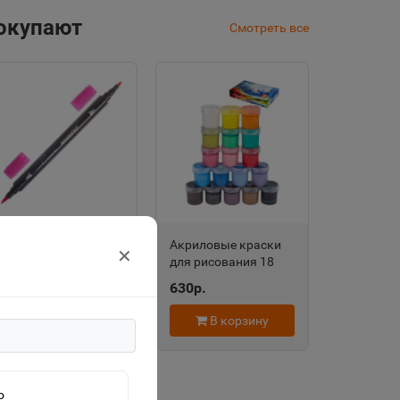
покупают
Смотреть все
Аквамаркер
Акриловые краски
✕
двусторонний
для рисования 18
"Сонет" ярко-
цветов Проф-Пресс
110р.
630р.
розовый ЗХК
АК-9967
150121-21 299949
В корзину
В корзину
о