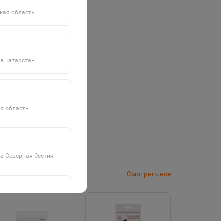
кая область
а Татарстан
я область
а Северная Осетия
Смотреть все
а Саха