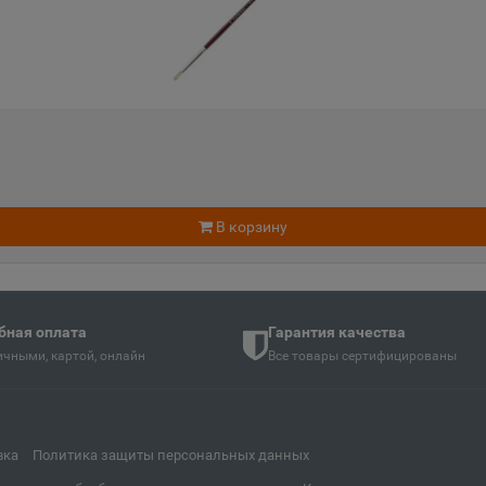
📍
📍
Тверская область
Кемеровс
Апатиты
Апрелев
📍
📍
ть
Мурманская область
Московск
Аргун
Ардатов
📍
📍
В корзину
й
Чеченская Республика
Республи
Арзамас
Аркадак
📍
📍
бная оплата
Гарантия качества
ая Осетия
Нижегородская область
Саратовс
чными, картой, онлайн
Все товары сертифицированы
Армянск
Арсенье
📍
📍
й
Республика Крым
Приморск
вка
Политика защиты персональных данных