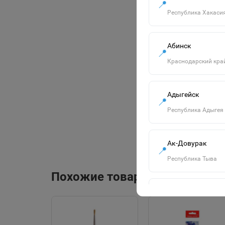
📍
Республика Хакаси
Абинск
📍
Краснодарский кра
Адыгейск
📍
Республика Адыгея
Ак-Довурак
📍
Республика Тыва
Похожие товары
Алапаевск
📍
Свердловская обла