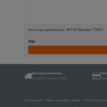
📍
Иркутская область
Анива
📍
Сахалинская облас
Кисть худ. щетина круг. № 3 АРТформат 179231
30р.
Апшеронск
📍
Краснодарский кра
Ардон
📍
Быстрая доставка
Удо
Республика Северн
По всей России от 3 дней
Нали
Армавир
📍
Краснодарский кра
О компании
Обмен и возврат товара
Оплата и доста