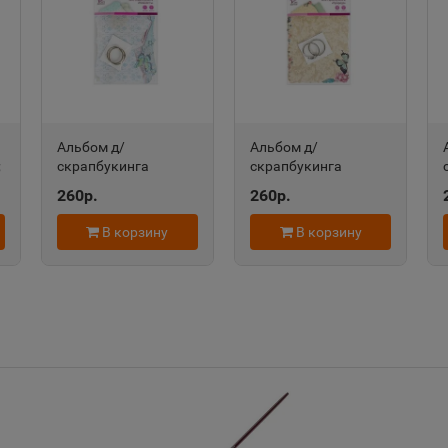
Александров
Алексан
📍
📍
Владимирская область
Пермский
Алексеевка
Алексин
Альбом д/
Альбом д/
📍
📍
;
скрапбукинга
скрапбукинга
Белгородская область
Тульская 
ть
НЕЖНОСТЬ 106540
ПРИРОДА 106542
260р.
260р.
В корзину
В корзину
Алушта
Альметь
📍
📍
Республика Крым
Республик
Анадырь
Анапа
📍
📍
Чукотский АО
Краснода
Андреаполь
Анжеро-