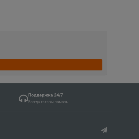
кая область
ка
ая область
ка Мордовия
Поддержка 24/7
кая область
Всегда готовы помочь
в
ий край