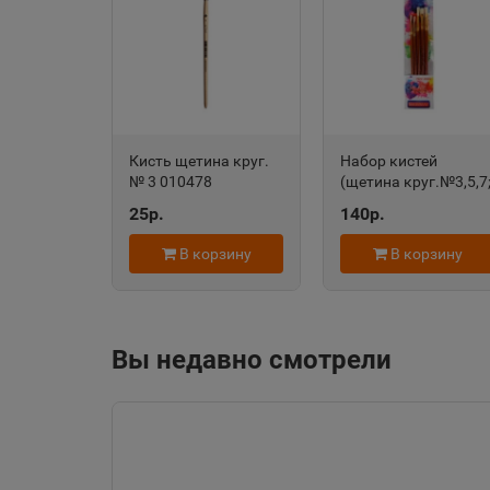
Алейск
📍
Алтайский край
Александровск-
Кисть щетина круг.
Набор кистей
Сахалинский
📍
№ 3 010478
(щетина круг.№3,5,7
Сахалинская облас
щетина плоская
25р.
140р.
№4,9) (НК-2814) 5
шт,деревянная
В корзину
В корзину
ручка, НК-2814
Алупка
📍
Республика Крым
Вы недавно смотрели
Амурск
📍
Хабаровский край
Ангарск