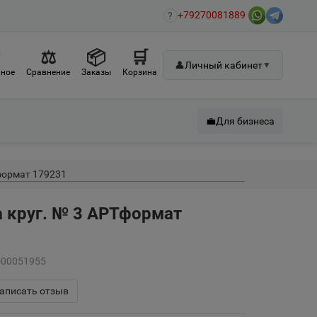
+79270081889
?
♡
⚖
📦
🛒
👤
Личный кабинет
▼
ное
Сравнение
Заказы
Корзина
💼
Для бизнеса
Тформат 179231
а круг. № 3 АРТформат
А-00051955
аписать отзыв