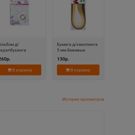
дровск
 край
Альбом д/
Бумага д/квиллинга
скрапбукинга
5 мм бежевые
область
ФЛОРА 106541
оттенки АРТформат
260р.
130р.
074480
В корзину
В корзину
евск
а Татарстан
История просмотров
рский край
Судженск