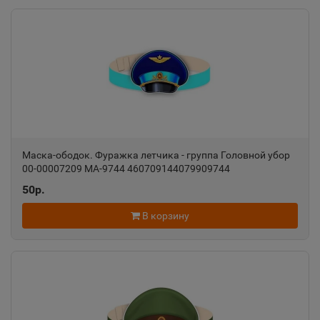
Алатырь
📍
Чувашская Республика
Алдан
📍
Республика Саха
Маска-ободок. Фуражка летчика - группа Головной убор
00-00007209 МА-9744 460709144079909744
Алейск
📍
50р.
Алтайский край
В корзину
Александров
📍
Владимирская область
Александровск