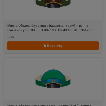
📍
Пермский край
Александровск-Сахалинский
📍
Маска-ободок. Фуражка офицерская (с ом) - группа
Сахалинская область
Головной убор 00-00011867 МА-12643 4607811854738
50р.
Алексеевка
В корзину
📍
Белгородская область
Алексин
📍
Тульская область
Алупка
📍
Республика Крым
Маска-ободок. Фуражка пограничника (с ом) - группа