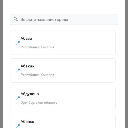
🔍
17001-ПеР НГ Подарки к Новому году 42*44(70)
(ТИКО)/25/300
Абаза
📍
35р.
Республика Хакасия
В корзину
Абакан
📍
Республика Хакасия
Похожие товары
Смотреть все
Абдулино
📍
Оренбургская область
Абинск
📍