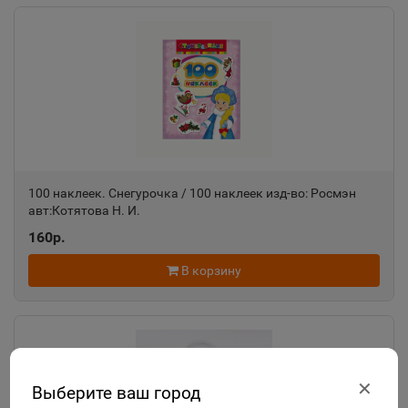
100 наклеек. Снегурочка / 100 наклеек изд-во: Росмэн
авт:Котятова Н. И.
160р.
В корзину
✕
Выберите ваш город