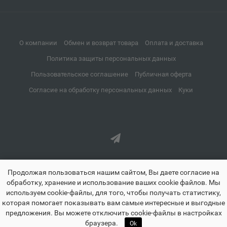
Апатиты
📍
Мурманская область
О компании
Обмен и возврат товара
Оплата и доставка
Апрелевка
📍
Политика защиты персональных данных
Московская область
Пользовательское соглашение
Публичная оферта
Согласие на обработку персональных данных
Куки
Апшеронск
📍
Краснодарский край
Аргун
📍
Чеченская Республика
Продолжая пользоваться нашим сайтом, Вы даете согласие на
обработку, хранение и использование ваших cookie файлов. Мы
используем cookie-файлы, для того, чтобы получать статистику,
Ардатов
которая помогает показывать вам самые интересные и выгодные
📍
предложения. Вы можете отключить cookie-файлы в настройках
Республика Мордовия
znayland.ru - Знайленд все для школы дома и офиса © 2021-2026
🏠
☰
♡
👤
🛒
браузера.
Ok