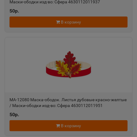
Маски-ободки изд-во: Сфера 4630112011937
Азов
📍
50р.
Ростовская область
В корзину
Ак-Довурак
📍
Республика Тыва
Аксай
📍
Ростовская область
Алагир
📍
МА-12080 Маска-ободок. Листья дубовые красно-желтые
Республика Северная Осетия
/ Маски-ободки изд-во: Сфера 4630112011951
50р.
Алапаевск
В корзину
📍
Свердловская область