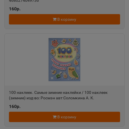
4680274049736
160р.
В корзину
100 наклеек. Самые зимние наклейки / 100 наклеек
(зимние) изд-во: Росмэн авт:Соломкина А. К.
160р.
В корзину