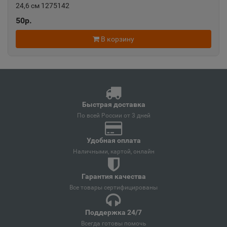
24,6 см 1275142
50р.
Ангарск
📍
В корзину
Иркутская область
Андреаполь
📍
Тверская область
Быстрая доставка
По всей России от 3 дней
Анжеро-Судженск
📍
Удобная оплата
Кемеровская область
Наличными, картой, онлайн
Гарантия качества
Анива
📍
Все товары сертифицированы
Сахалинская область
Поддержка 24/7
Всегда готовы помочь