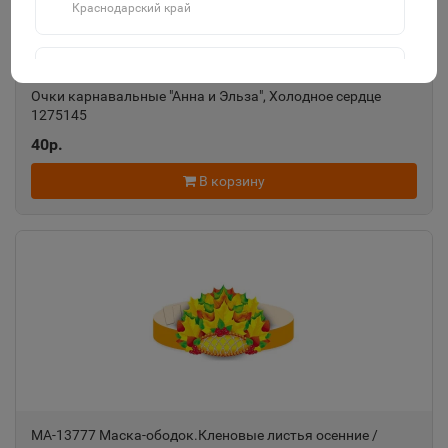
Краснодарский край
Агидель
📍
Очки карнавальные "Анна и Эльза", Холодное сердце
Республика Башкортостан
1275145
40р.
Агрыз
В корзину
📍
Республика Татарстан
Адыгейск
📍
Республика Адыгея
Азнакаево
📍
Республика Татарстан
МА-13777 Маска-ободок.Кленовые листья осенние /