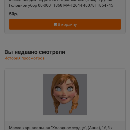
Головной убор 00-00011868 МА-12644 4607811854745
Алушта
📍
50р.
Республика Крым
В корзину
Альметьевск
📍
Республика Татарстан
Вы недавно смотрели
История просмотров
Амурск
📍
Хабаровский край
Анадырь
📍
Чукотский АО
Анапа
📍
Маска карнавальная "Холодное сердце", (Анна), 16,5 х
Краснодарский край