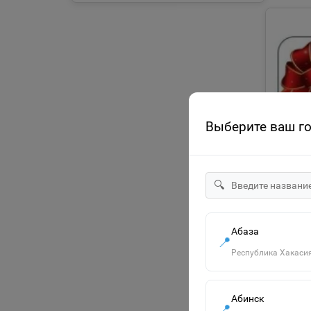
Выберите ваш г
🔍
Абаза
📍
ПОДАР
Республика Хакаси
1 00
Пода
Абинск
📍