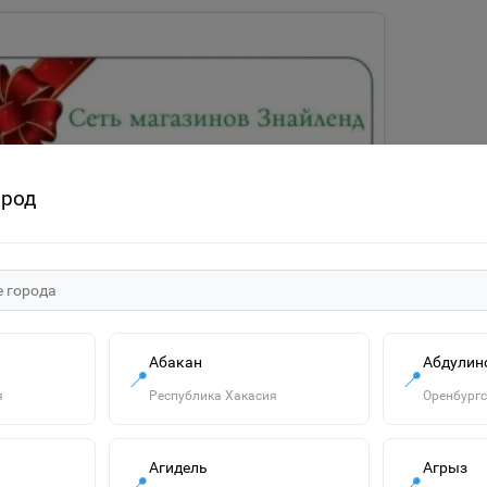
ород
Абакан
Абдулин
📍
📍
ОЧНЫЕ СЕРТИФИКАТЫ
я
Республика Хакасия
Оренбургс
0 ₽
рочный сертификат 1000 рублей
Агидель
Агрыз
📍
📍