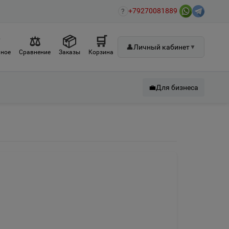
+79270081889
?
♡
⚖
📦
🛒
👤
Личный кабинет
▼
ное
Сравнение
Заказы
Корзина
💼
Для бизнеса