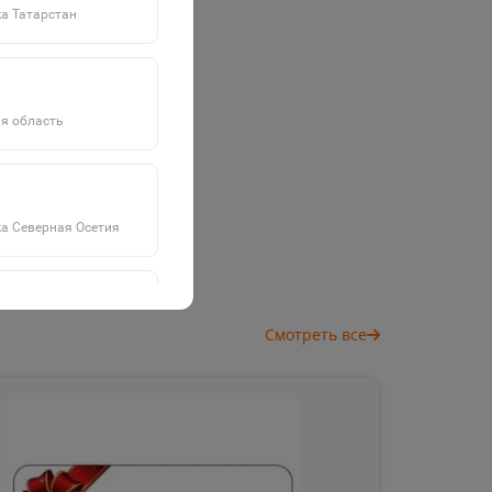
а Татарстан
я область
а Северная Осетия
Смотреть все
а Саха
дровск
 край