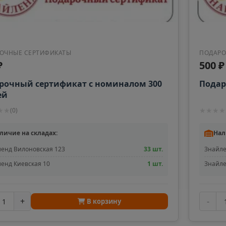
ОЧНЫЕ СЕРТИФИКАТЫ
ПОДАРО
₽
500 ₽
рочный сертификат с номиналом 300
Подар
ей
★
★
★
★
★
★
(
0
)
личие на складах:
Нал
енд Вилоновская 123
33 шт.
Знайле
енд Киевская 10
1 шт.
Знайле
+
-
В корзину