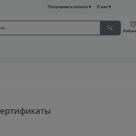
Получение и оплата
▼
О нас
▼
🔍
Избран
сертификаты