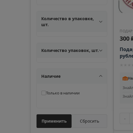
Количество в упаковке,
шт.
ПОДАР
300 
Пода
Количество упаковок, шт.
рубл
★
★
★
Наличие
На
Знайл
Только в наличии
Знайл
-
Применить
Сбросить