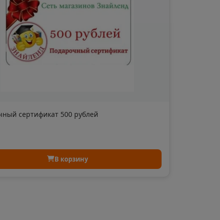
область
евск
а Татарстан
чный сертификат 500 рублей
рский край
В корзину
Судженск
кая область
ка