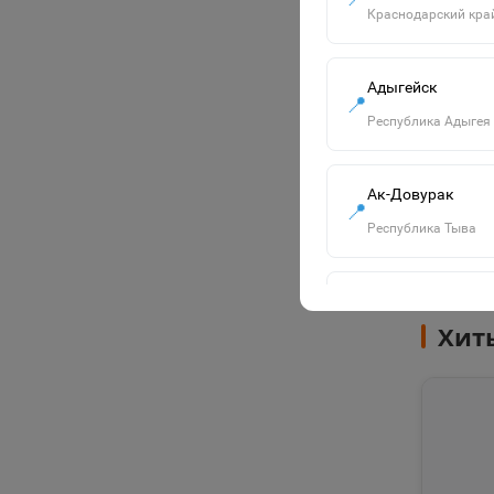
Краснодарский кра
★
★
★
На
Адыгейск
📍
Знайл
Республика Адыгея
Знайл
Ак-Довурак
📍
-
Республика Тыва
Алапаевск
📍
Хит
Свердловская обла
Алейск
📍
Алтайский край