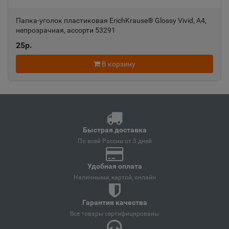
📍
Краснодарский край
Папка-уголок пластиковая ErichKrause® Glossy Vivid, A4,
непрозрачная, ассорти 53291
25р.
Ангарск
📍
Иркутская область
В корзину
Андреаполь
📍
Тверская область
Быстрая доставка
По всей России от 3 дней
Анжеро-Судженск
📍
Кемеровская область
Удобная оплата
Наличными, картой, онлайн
Анива
📍
Гарантия качества
Сахалинская область
Все товары сертифицированы