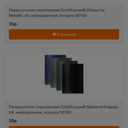
Папка-уголок пластиковая ErichKrause® Glossy Ice
Азов
📍
Metallic, A4, непрозрачная, ассорти 50169
Ростовская область
35р.
В корзину
Ак-Довурак
📍
Республика Тыва
Аксай
📍
Ростовская область
Алагир
📍
Республика Северная Осетия
Папка-уголок пластиковая ErichKrause® Diamond Original,
A4, непрозрачная, ассорти 53290
20р.
Алапаевск
📍