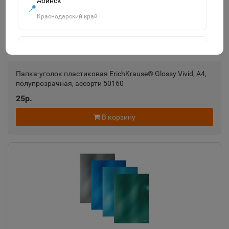
Абинск
📍
Краснодарский край
Агидель
📍
Республика Башкортостан
Папка-уголок пластиковая ErichKrause® Glossy Vivid, A4,
полупрозрачная, ассорти 50160
25р.
Агрыз
📍
Республика Татарстан
В корзину
Адыгейск
📍
Республика Адыгея
Азнакаево
📍
Республика Татарстан