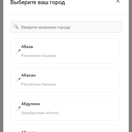
✕
Выберите ваш город
🔍
Zip-пакет пластиковый ErichKrause Diagonal Pastel, B5,
Абаза
📍
непрозрачный, ассорти 50339
Республика Хакасия
50р.
В корзину
Абакан
📍
Республика Хакасия
Похожие товары
Смотреть все
Абдулино
📍
Оренбургская область