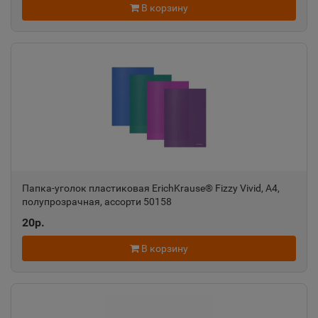
Свердловская область
В корзину
Алатырь
📍
Чувашская Республика
Алдан
📍
Республика Саха
Папка-уголок пластиковая ErichKrause® Fizzy Vivid, A4,
Алейск
📍
полупрозрачная, ассорти 50158
Алтайский край
20р.
В корзину
Александров
📍
Владимирская область