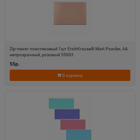
Александровск
📍
Пермский край
Александровск-Сахалинский
📍
Сахалинская область
Zip-пакет пластиковый 1шт ErichKrause® Matt Powder, A4,
непрозрачный, розовый 55003
55р.
Алексеевка
📍
Белгородская область
В корзину
Алексин
📍
Тульская область
Алупка
📍
Республика Крым