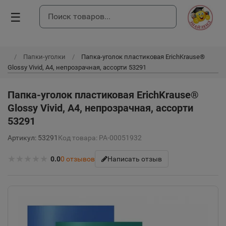
☰
Папки-уголки
Папка-уголок пластиковая ErichKrause®
Glossy Vivid, A4, непрозрачная, ассорти 53291
Папка-уголок пластиковая ErichKrause®
Glossy Vivid, A4, непрозрачная, ассорти
53291
Артикул: 53291
Код товара: РА-00051932
★
★
★
★
★
0.0
0
отзывов
Написать отзыв