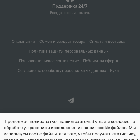
Поддержка 24/7
Апатиты
📍
Всегда готовы помочь
Мурманская область
Апрелевка
О компании
Обмен и возврат товара
Оплата и доставка
📍
Московская область
Политика защиты персональных данных
Пользовательское соглашение
Публичная оферта
Апшеронск
Согласие на обработку персональных данных
Куки
📍
Краснодарский край
Аргун
📍
Чеченская Республика
Продолжая пользоваться нашим сайтом, Вы даете согласие на
обработку, хранение и использование ваших cookie файлов. Мы
Ардатов
используем cookie-файлы, для того, чтобы получать статистику,
📍