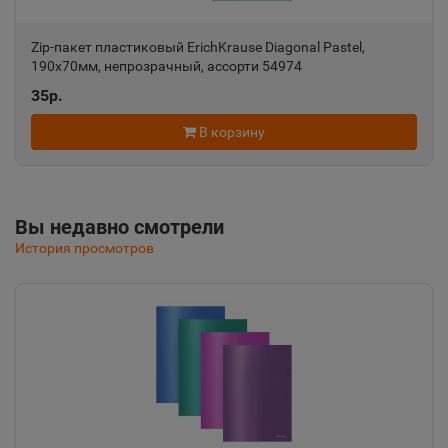
Zip-пакет пластиковый ErichKrause Diagonal Pastel,
Алушта
📍
190х70мм, непрозрачный, ассорти 54974
Республика Крым
35р.
В корзину
Альметьевск
📍
Республика Татарстан
Вы недавно смотрели
Амурск
История просмотров
📍
Хабаровский край
Анадырь
📍
Чукотский АО
Анапа