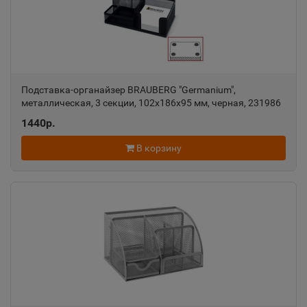
Александровск
📍
Пермский край
Александровск-Сахалинский
📍
Подставка-органайзер BRAUBERG "Germanium",
Сахалинская область
металлическая, 3 секции, 102х186х95 мм, черная, 231986
1440р.
Алексеевка
📍
В корзину
Белгородская область
Алексин
📍
Тульская область
Алупка
📍
Республика Крым