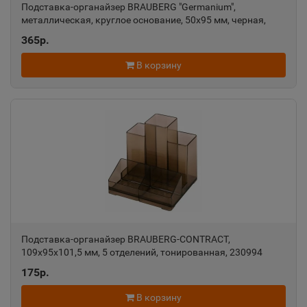
Подставка-органайзер BRAUBERG "Germanium",
Азов
металлическая, круглое основание, 50х95 мм, черная,
📍
223120
365р.
Ростовская область
В корзину
Ак-Довурак
📍
Республика Тыва
Аксай
📍
Ростовская область
Алагир
📍
Республика Северная Осетия
Подставка-органайзер BRAUBERG-CONTRACT,
109х95х101,5 мм, 5 отделений, тонированная, 230994
175р.
Алапаевск
📍
В корзину
Свердловская область