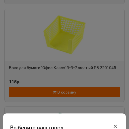
Бокс для бумаги "Офис-Класс" 9*9*7 желтый РБ 2201045
115р.
В корзину
✕
Выберите ваш город