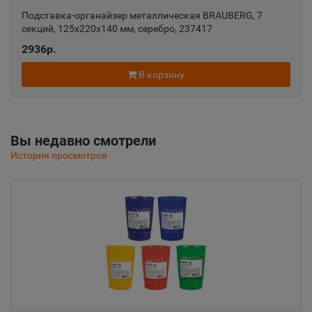
Подставка-органайзер металлическая BRAUBERG, 7
Алушта
секций, 125х220х140 мм, серебро, 237417
📍
2936р.
Республика Крым
В корзину
Альметьевск
📍
Республика Татарстан
Вы недавно смотрели
История просмотров
Амурск
📍
Хабаровский край
Анадырь
📍
Чукотский АО
Анапа
📍