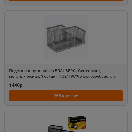
Алатырь
📍
Чувашская Республика
Алдан
📍
Республика Саха
Подставка-органайзер BRAUBERG "Germanium",
Алейск
металлическая, 3 секции, 102*186*95 мм, серебристая,
📍
231987
1440р.
Алтайский край
В корзину
Александров
📍
Владимирская область