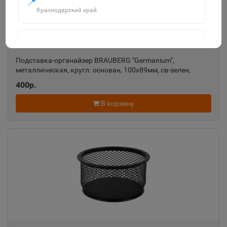
📍
Краснодарский край
Агидель
📍
Республика Башкортостан
Подставка-органайзер BRAUBERG "Germanium",
металлическая, кругл. основан, 100х89мм, св-зелен,
231982
400р.
Агрыз
📍
В корзину
Республика Татарстан
Адыгейск
📍
Республика Адыгея
Азнакаево
📍
Республика Татарстан