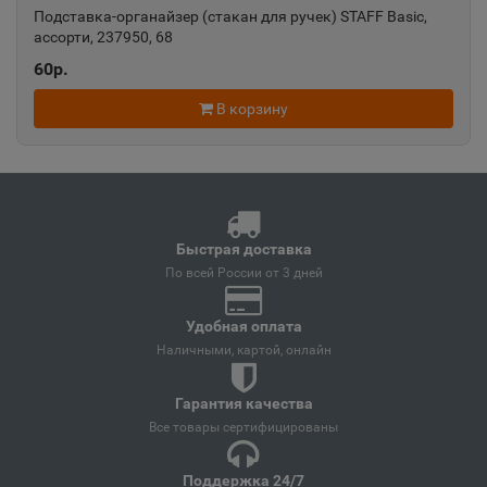
Краснодарский край
Подставка-органайзер (стакан для ручек) STAFF Basic,
ассорти, 237950, 68
60р.
Ангарск
📍
В корзину
Иркутская область
Андреаполь
📍
Тверская область
Быстрая доставка
По всей России от 3 дней
Анжеро-Судженск
📍
Удобная оплата
Кемеровская область
Наличными, картой, онлайн
Анива
Гарантия качества
📍
Все товары сертифицированы
Сахалинская область
Поддержка 24/7