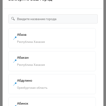
🔍
Бокс для бумаги "Офис-Класс" 9*9*7 зеленый РБ 2201044
Абаза
📍
115р.
Республика Хакасия
В корзину
Абакан
📍
Республика Хакасия
Похожие товары
Смотреть все
Абдулино
📍
Оренбургская область
Абинск