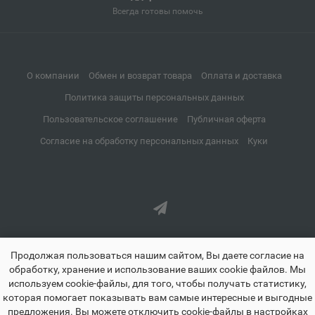
Апатиты
Всегда готовы помочь
📍
Мурманская область
О компании
Обмен и возврат товара
Оплата и доставка
Апрелевка
📍
Политика защиты персональных данных
Московская область
Пользовательское соглашение
Публичная оферта
Согласие на обработку персональных данных
Куки
Апшеронск
📍
Краснодарский край
Аргун
📍
Чеченская Республика
Продолжая пользоваться нашим сайтом, Вы даете согласие на
обработку, хранение и использование ваших cookie файлов. Мы
используем cookie-файлы, для того, чтобы получать статистику,
Ардатов
📍
которая помогает показывать вам самые интересные и выгодные
Республика Мордовия
предложения. Вы можете отключить cookie-файлы в настройках