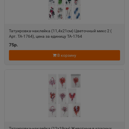
📍
Чувашская Республика
Алдан
📍
Татуировка-наклейка (11,4х21см) Цветочный микс 2 (
Республика Саха
Арт. ТА-1764), цена за единицу ТА-1764
75р.
Алейск
В корзину
📍
Алтайский край
Александров
📍
Владимирская область
Александровск
📍
Пермский край
Татуировка-наклейка (12х19см) Животные в красных