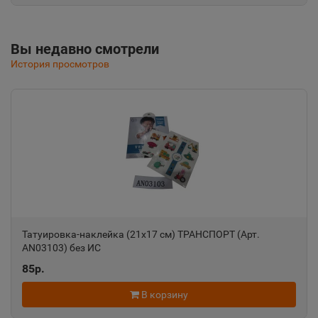
Республика Крым
Вы недавно смотрели
Альметьевск
📍
История просмотров
Республика Татарстан
Амурск
📍
Хабаровский край
Анадырь
📍
Чукотский АО
Татуировка-наклейка (21х17 см) ТРАНСПОРТ (Арт.
AN03103) без ИС
Анапа
📍
85р.
Краснодарский край
В корзину