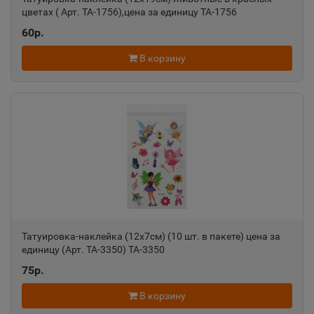
цветах ( Арт. ТА-1756),цена за единицу ТА-1756
Александровск-Сахалинский
📍
60р.
Сахалинская область
В корзину
Алексеевка
📍
Белгородская область
Алексин
📍
Тульская область
Алупка
📍
Татуировка-наклейка (12х7см) (10 шт. в пакете) цена за
единицу (Арт. ТА-3350) ТА-3350
Республика Крым
75р.
Алушта
В корзину
📍