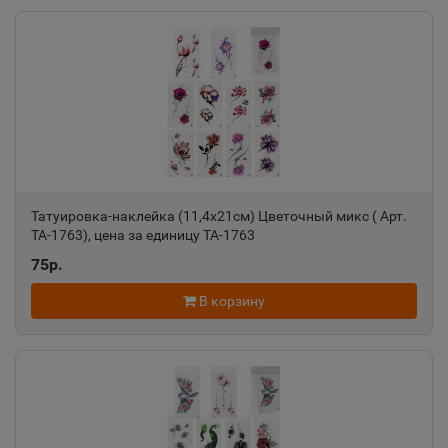
Ак-Довурак
📍
Республика Тыва
Аксай
📍
Ростовская область
Татуировка-наклейка (11,4х21см) Цветочный микс ( Арт.
ТА-1763), цена за единицу ТА-1763
Алагир
📍
75р.
Республика Северная Осетия
В корзину
Алапаевск
📍
Свердловская область
Алатырь