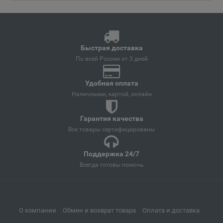
Ангарск
📍
Иркутская область
Быстрая доставка
Андреаполь
📍
По всей России от 3 дней
Тверская область
Удобная оплата
Наличными, картой, онлайн
Анжеро-Судженск
📍
Кемеровская область
Гарантия качества
Все товары сертифицированы
Анива
Поддержка 24/7
📍
Всегда готовы помочь
Сахалинская область
Апатиты
📍
О компании
Обмен и возврат товара
Оплата и доставка
Мурманская область