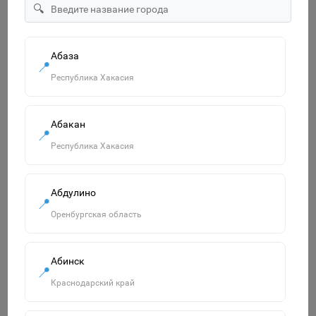
🔍
животные 9785506050810
195р.
В корзину
Абаза
📍
Республика Хакасия
Похожие товары
Абакан
📍
Смотреть все
Республика Хакасия
Абдулино
📍
Оренбургская область
Абинск
📍
Краснодарский край
Татуировка-наклейка"Современное искусство-2"