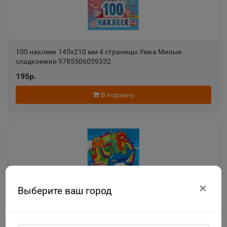
100 наклеек 145х210 мм 4 страницы Умка Милые
сладкоежки 9785506059332
195р.
В корзину
✕
Выберите ваш город
100 наклеек 145х210 мм 4 страницы Умка Морские