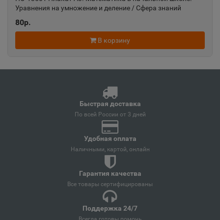
Краснодарский край
Уравнения на умножение и деление / Сфера знаний
4630112005578
80р.
Ангарск
📍
В корзину
Иркутская область
Андреаполь
📍
Тверская область
Быстрая доставка
По всей России от 3 дней
Анжеро-Судженск
📍
Удобная оплата
Кемеровская область
Наличными, картой, онлайн
Гарантия качества
Анива
📍
Все товары сертифицированы
Сахалинская область
Поддержка 24/7
Всегда готовы помочь