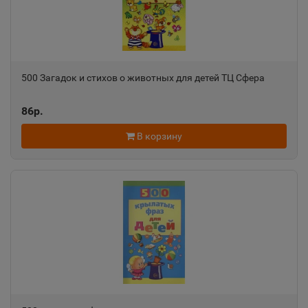
📍
Пермский край
Александровск-Сахалинский
📍
500 Загадок и стихов о животных для детей ТЦ Сфера
Сахалинская область
86р.
Алексеевка
В корзину
📍
Белгородская область
Алексин
📍
Тульская область
Алупка
📍
Республика Крым