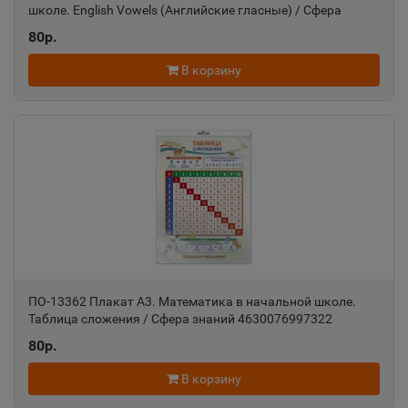
школе. English Vowels (Английские гласные) / Сфера
Азов
📍
знаний изд-во: Сфера авт:Сфера знаний
80р.
Ростовская область
В корзину
Ак-Довурак
📍
Республика Тыва
Аксай
📍
Ростовская область
Алагир
📍
ПО-13362 Плакат А3. Математика в начальной школе.
Республика Северная Осетия
Таблица сложения / Сфера знаний 4630076997322
80р.
Алапаевск
📍
В корзину
Свердловская область