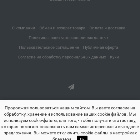
Апатиты
📍
Мурманская область
О компании
Обмен и возврат товара
Оплата и доставка
Апрелевка
📍
Политика защиты персональных данных
Московская область
Пользовательское соглашение
Публичная оферта
Согласие на обработку персональных данных
Куки
Апшеронск
📍
Краснодарский край
Аргун
📍
Чеченская Республика
Продолжая пользоваться нашим сайтом, Вы даете согласие на
обработку, хранение и использование ваших cookie файлов. Мы
используем cookie-файлы, для того, чтобы получать статистику,
Ардатов
которая помогает показывать вам самые интересные и выгодные
📍
предложения. Вы можете отключить cookie-файлы в настройках
Республика Мордовия
znayland.ru - Знайленд все для школы дома и офиса © 2021-2026
🏠
☰
♡
👤
🛒
браузера.
Ok