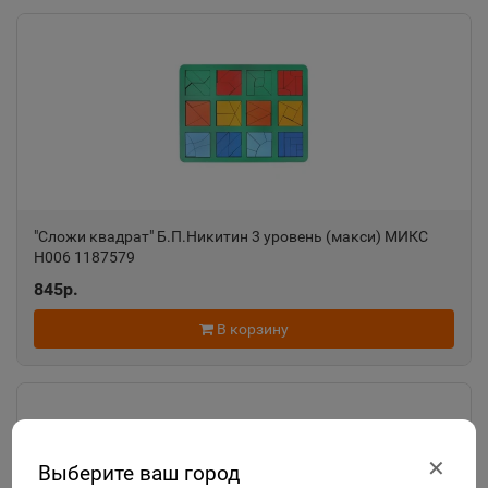
"Сложи квадрат" Б.П.Никитин 3 уровень (макси) МИКС
Н006 1187579
845р.
В корзину
✕
Выберите ваш город