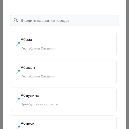
🔍
1146703 Плакат. Формат А2. Еда и напитки
Абаза
📍
115р.
Республика Хакасия
В корзину
Абакан
📍
Республика Хакасия
Похожие товары
Смотреть все
Абдулино
📍
Оренбургская область
Абинск
📍