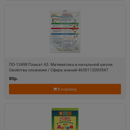
Алатырь
📍
Чувашская Республика
Алдан
📍
Республика Саха
ПО-13498 Плакат А3. Математика в начальной школе.
Свойства сложения / Сфера знаний 4630112005547
Алейск
📍
80р.
Алтайский край
В корзину
Александров
📍
Владимирская область
Александровск