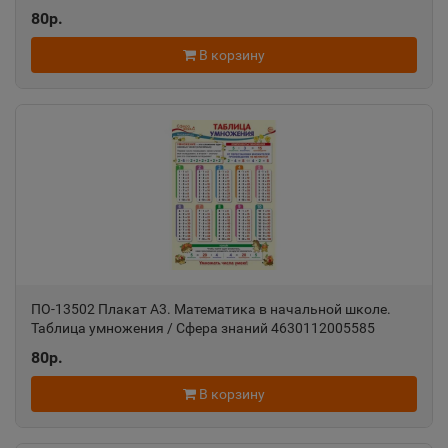
Азов
80р.
📍
Ростовская область
В корзину
Ак-Довурак
📍
Республика Тыва
Аксай
📍
Ростовская область
Алагир
📍
ПО-13502 Плакат А3. Математика в начальной школе.
Таблица умножения / Сфера знаний 4630112005585
Республика Северная Осетия
80р.
Алапаевск
В корзину
📍
Свердловская область