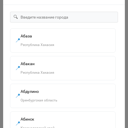
🔍
1146703 Плакат. Формат А2. Еда и напитки
Абаза
115р.
📍
Республика Хакасия
В корзину
Абакан
📍
Республика Хакасия
Похожие товары
Смотреть все
Абдулино
📍
Оренбургская область
Абинск
📍
Краснодарский край