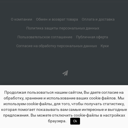
📍
Мурманская область
О компании
Обмен и возврат товара
Оплата и доставка
Апрелевка
Политика защиты персональных данных
📍
Московская область
Пользовательское соглашение
Публичная оферта
Согласие на обработку персональных данных
Куки
Апшеронск
📍
Краснодарский край
Аргун
📍
Чеченская Республика
Продолжая пользоваться нашим сайтом, Вы даете согласие на
обработку, хранение и использование ваших cookie файлов. Мы
используем cookie-файлы, для того, чтобы получать статистику,
которая помогает показывать вам самые интересные и выгодные
Ардатов
📍
предложения. Вы можете отключить cookie-файлы в настройках
znayland.ru - Знайленд все для школы дома и офиса © 2021-2026
🏠
☰
♡
👤
🛒
Республика Мордовия
браузера.
Ok
Главная
Каталог
Избранное
Профиль
Корзина