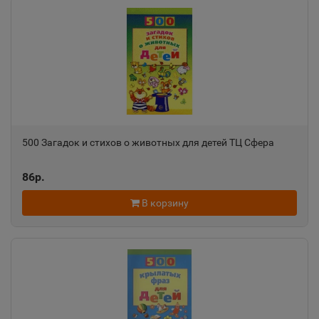
Алатырь
📍
Чувашская Республика
Алдан
📍
Республика Саха
500 Загадок и стихов о животных для детей ТЦ Сфера
Алейск
86р.
📍
Алтайский край
В корзину
Александров
📍
Владимирская область
Александровск
📍