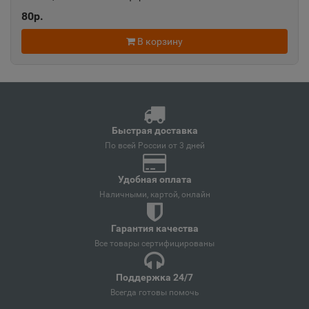
80р.
Ангарск
В корзину
📍
Иркутская область
Андреаполь
📍
Тверская область
Быстрая доставка
По всей России от 3 дней
Анжеро-Судженск
Удобная оплата
📍
Кемеровская область
Наличными, картой, онлайн
Гарантия качества
Анива
Все товары сертифицированы
📍
Сахалинская область
Поддержка 24/7
Всегда готовы помочь
Апатиты