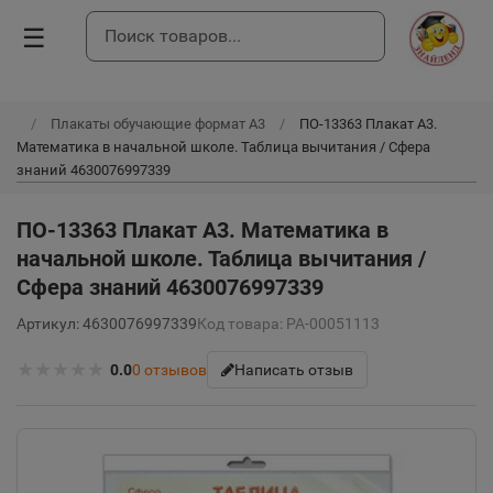
☰
Плакаты обучающие формат А3
ПО-13363 Плакат А3.
Математика в начальной школе. Таблица вычитания / Сфера
знаний 4630076997339
ПО-13363 Плакат А3. Математика в
начальной школе. Таблица вычитания /
Сфера знаний 4630076997339
Артикул: 4630076997339
Код товара: РА-00051113
★
★
★
★
★
0.0
0
отзывов
Написать отзыв