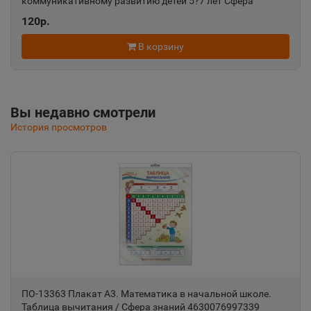
коммуникативному развитию детей 5?7 лет Сфера
Алушта
120р.
📍
Республика Крым
В корзину
Альметьевск
📍
Республика Татарстан
Вы недавно смотрели
История просмотров
Амурск
📍
Хабаровский край
Анадырь
📍
Чукотский АО
Анапа
📍
ПО-13363 Плакат А3. Математика в начальной школе.
Краснодарский край
Таблица вычитания / Сфера знаний 4630076997339