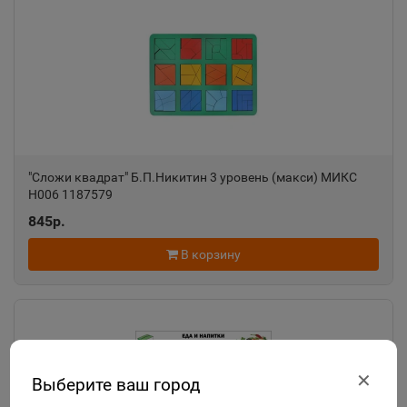
"Сложи квадрат" Б.П.Никитин 3 уровень (макси) МИКС
Н006 1187579
845р.
В корзину
✕
Выберите ваш город