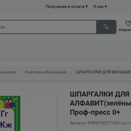
Получение и оплата
▼
О нас
▼
🔍
Избран
 и школы
Карточки обучающие
ШПАРГАЛКИ ДЛЯ МАЛЫШЕЙ.
ШПАРГАЛКИ ДЛЯ
АЛФАВИТ(зелёный
Проф-пресс 0+
Артикул: 9785378271122
Код то