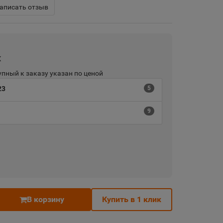
аписать отзыв
х
пный к заказу указан по ценой
23
5
9
В корзину
Купить в 1 клик