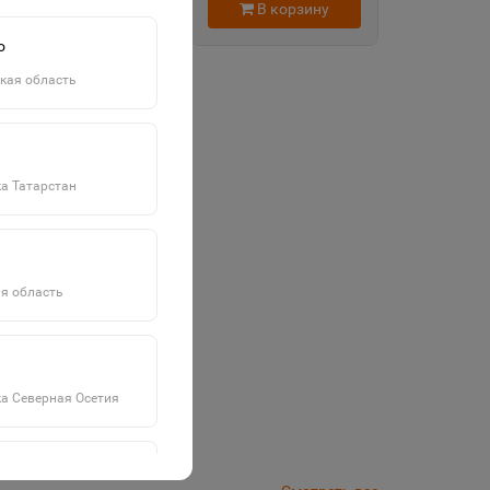
В корзину
В корзину
о
кая область
а Татарстан
я область
а Северная Осетия