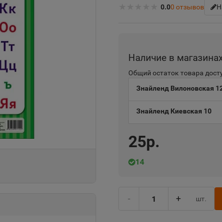
★
★
★
★
★
0.0
0
отзывов
Н
Наличие в магазина
Общий остаток товара досту
Знайленд Вилоновская 1
Знайленд Киевская 10
25р.
14
-
+
шт.