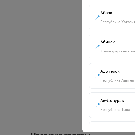
Абаза
📍
Республика Хакаси
Абинск
📍
Краснодарский кра
Адыгейск
📍
Республика Адыгея
Ак-Довурак
📍
Республика Тыва
Алапаевск
📍