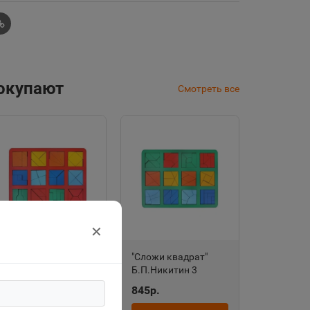
покупают
Смотреть все
✕
"Сложи квадрат"
"Сложи квадрат"
Б.П.Никитин 2
Б.П.Никитин 3
уровень (макси)
уровень (макси)
800р.
845р.
МИКС Н005 1187578
МИКС Н006 1187579