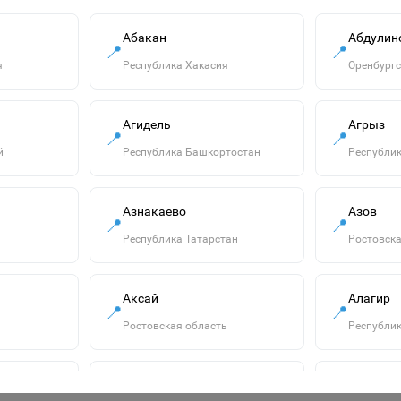
В корзину
Абакан
Абдулин
📍
📍
я
Республика Хакасия
Оренбургс
Агидель
Агрыз
📍
📍
й
Республика Башкортостан
Республик
Азнакаево
Азов
📍
📍
1146703 Плакат.
Республика Татарстан
Ростовска
Формат А2. Еда и
напитки
115р.
Аксай
Алагир
📍
📍
В корзину
Ростовская область
Республик
Алатырь
Алдан
📍
📍