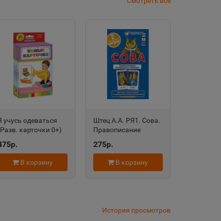
Смотреть все
а Саха
дровск
 край
область
Я учусь одеваться
Штец А.А. РЯ1. Сова.
(Разв. карточки 0+)
Правописание
Росмэн Котятова Н.
безударных гласных.
475р.
275р.
евск
И., Умные карточки
Набор карточек
0+ 4680274047374
Айрис
а Татарстан
В корзину
В корзину
рский край
История просмотров