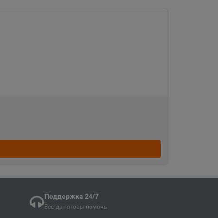
Судженск
кая область
ка
ая область
ка Мордовия
кая область
Поддержка 24/7
Всегда готовы помочь
в