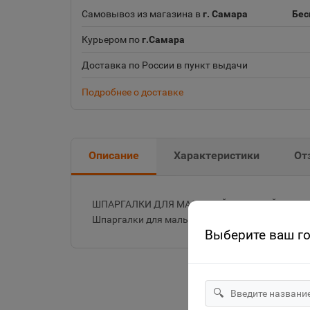
Самовывоз из магазина в
г. Самара
Бес
Курьером по
г.Самара
Доставка по России в пункт выдачи
Подробнее о доставке
Описание
Характеристики
От
ШПАРГАЛКИ ДЛЯ МАЛЫШЕЙ. РУССКИЙ АЛФАВИ
Шпаргалки для малышей. Проф-пресс 0+
Выберите ваш г
🔍