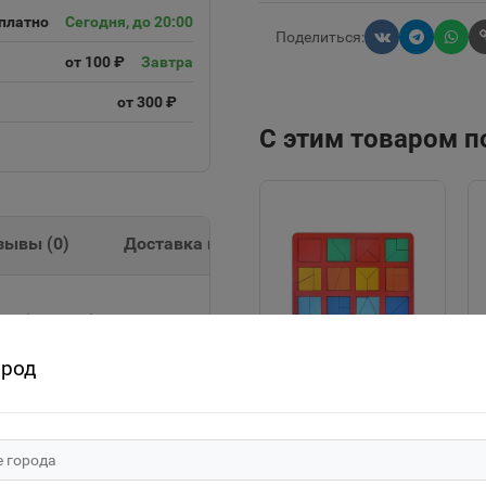
платно
Сегодня, до 20:00
Поделиться:
от 100 ₽
Завтра
от 300 ₽
С этим товаром 
зывы (
0
)
Доставка и оплата
Т(зелёный) /
ород
"Сложи квадрат"
Б.П.Никитин 1
уровень (макси)
575р.
Н004 МИКС 1187576