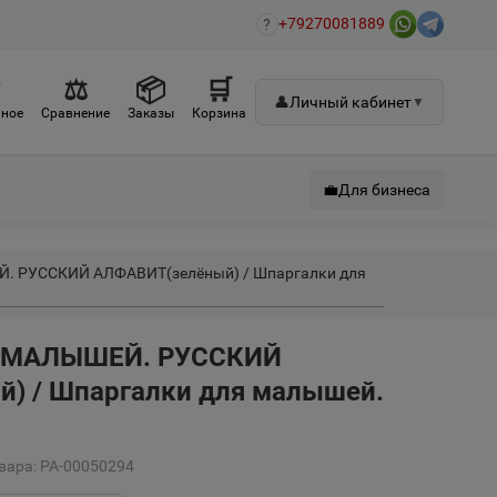
+79270081889
?
♡
⚖
📦
🛒
👤
Личный кабинет
▼
ное
Сравнение
Заказы
Корзина
💼
Для бизнеса
 РУССКИЙ АЛФАВИТ(зелёный) / Шпаргалки для
 МАЛЫШЕЙ. РУССКИЙ
) / Шпаргалки для малышей.
вара: РА-00050294