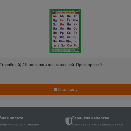
Андреаполь
Анжеро-
📍
📍
Тверская область
Кемеровс
Апатиты
Апрелев
📍
📍
ть
Мурманская область
Московск
лёный) / Шпаргалки для малышей. Проф-пресс 0+
Аргун
Ардатов
📍
📍
й
Чеченская Республика
Республи
В корзину
Арзамас
Аркадак
📍
📍
ая Осетия
Нижегородская область
Саратовс
бная оплата
Гарантия качества
чными, картой, онлайн
Все товары сертифицированы
Армянск
Арсенье
📍
📍