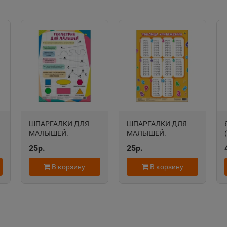
сть
Чувашская Республика
Республик
Александров
Алексан
📍
📍
Владимирская область
Пермский
Алексеевка
Алексин
📍
📍
Белгородская область
Тульская 
ть
ШПАРГАЛКИ ДЛЯ
ШПАРГАЛКИ ДЛЯ
МАЛЫШЕЙ.
МАЛЫШЕЙ.
ГЕОМЕТРИЯ ДЛЯ
ТАБЛИЦА
25р.
25р.
Алушта
Альметь
МАЛЫШЕЙ /
УМНОЖЕНИЯ
📍
📍
Шпаргалки для
(вертикальная) /
Республика Крым
Республик
В корзину
В корзину
малышей изд-во:
Шпаргалки для
Проф-пресс авт:нет
малышей. Проф-
пресс 0+
Анадырь
Анапа
📍
📍
Чукотский АО
Краснода