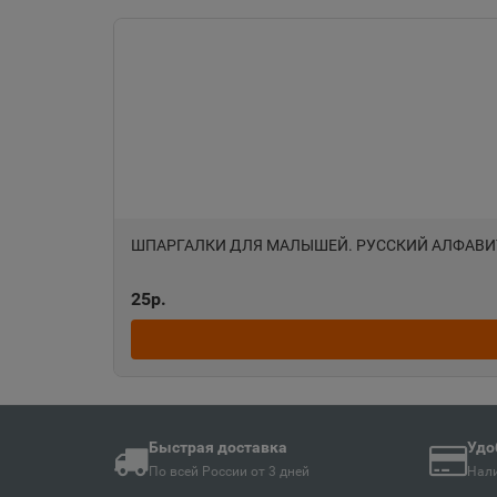
Ангарск
📍
Иркутская область
Анива
📍
Сахалинская облас
ШПАРГАЛКИ ДЛЯ МАЛЫШЕЙ. РУССКИЙ АЛФАВИТ(зе
Апшеронск
📍
Краснодарский кра
25р.
Ардон
📍
Республика Северн
Быстрая доставка
Удо
По всей России от 3 дней
Нали
Армавир
📍