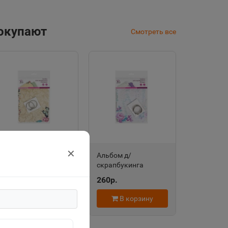
покупают
Смотреть все
✕
Альбом д/
Альбом д/
скрапбукинга
скрапбукинга
ПРИРОДА 106542
ФЛОРА 106541
260р.
260р.
В корзину
В корзину