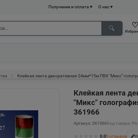
Получение и оплата
▼
О нас
▼
🔍
Избран
ства
Клейкая лента декоративная 24мм*15м ПВХ "Микс" гологр
Клейкая лента д
"Микс" голографи
361966
Артикул: 361966
Код товара: Р
★
★
★
★
★
0.0
0
отзывов
Н