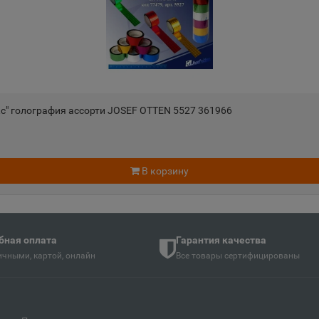
Андреаполь
Анжеро-
📍
📍
Тверская область
Кемеровс
Апатиты
Апрелев
📍
📍
ть
Мурманская область
Московск
с" голография ассорти JOSEF OTTEN 5527 361966
Аргун
Ардатов
📍
📍
й
Чеченская Республика
Республи
В корзину
Арзамас
Аркадак
📍
📍
ая Осетия
Нижегородская область
Саратовс
бная оплата
Гарантия качества
чными, картой, онлайн
Все товары сертифицированы
Армянск
Арсенье
📍
📍
й
Республика Крым
Приморск