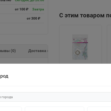
платно
Сегодня, до 20:00
от 100 ₽
Завтра
С этим товаром 
от 300 ₽
зывы (
0
)
Доставка и оплата
икс" голография ассорти
ород
Альбом д/
скрапбукинга
НЕЖНОСТЬ 106540
260р.
В корзину