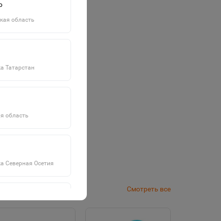
о
кая область
а Татарстан
я область
а Северная Осетия
Смотреть все
а Саха