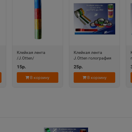
Александров
Алексан
📍
📍
Владимирская область
Пермский
Алексеевка
Алексин
📍
📍
Клейкая лента
Клейкая лента
Белгородская область
Тульская 
ть
/J.Otten/
J.Otten голография
голография,
5523 Микс,
15р.
25р.
1,2смх3м, цена за 1
1,2смх15м
шт. цв.асс J.Otten
Алушта
Альметь
В корзину
В корзину
📍
📍
7
Республика Крым
Республик
Анадырь
Анапа
📍
📍
Чукотский АО
Краснода