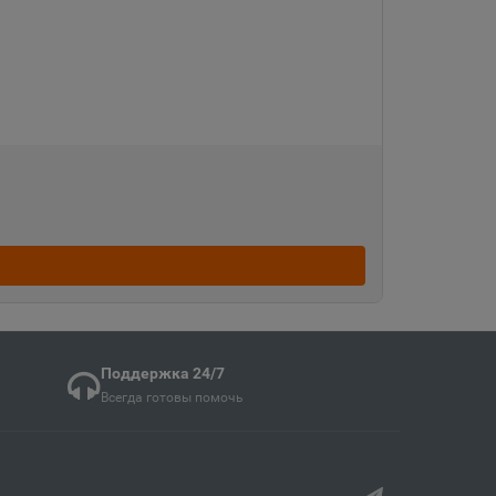
Судженск
кая область
ка
ая область
ка Мордовия
кая область
Поддержка 24/7
Всегда готовы помочь
в
ий край