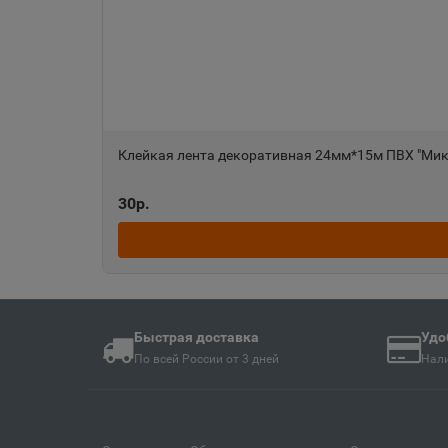
Ангарск
📍
Иркутская область
Анива
📍
Сахалинская облас
Клейкая лента декоративная 24мм*15м ПВХ "Мик
Апшеронск
30р.
📍
Краснодарский кра
Ардон
📍
Республика Северн
Быстрая доставка
Удо
По всей России от 3 дней
Нали
Армавир
📍
Краснодарский кра