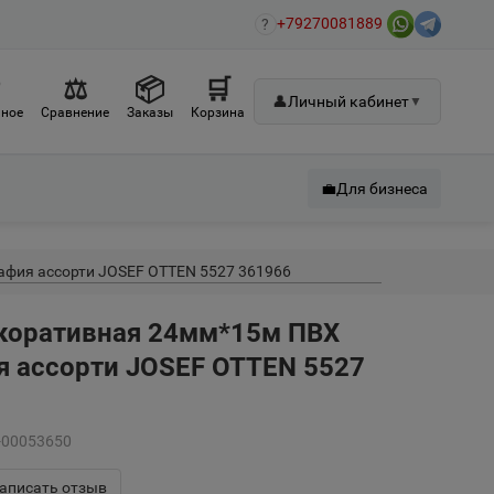
+79270081889
?
♡
⚖
📦
🛒
👤
Личный кабинет
▼
ное
Сравнение
Заказы
Корзина
💼
Для бизнеса
афия ассорти JOSEF OTTEN 5527 361966
екоративная 24мм*15м ПВХ
я ассорти JOSEF OTTEN 5527
А-00053650
аписать отзыв