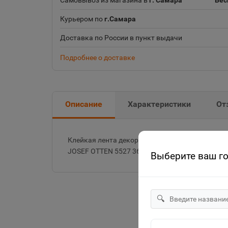
Самовывоз из магазина в
г. Самара
Бес
Курьером по
г.Самара
Доставка по России в пункт выдачи
Подробнее о доставке
Описание
Характеристики
От
Клейкая лента декоративная 24мм*15м ПВХ "М
JOSEF OTTEN 5527 361966
Выберите ваш г
🔍