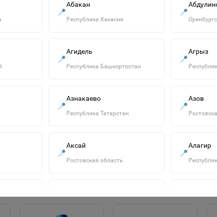
Абакан
Абдулин
📍
📍
я
Республика Хакасия
Оренбургс
Агидель
Агрыз
📍
📍
й
Республика Башкортостан
Республик
Атласная лента
Азнакаево
Азов
📍
📍
6мм*25±1ярд
Республика Татарстан
Ростовска
№01/21/35/44/154
55р.
спектр фиолетовый
2611790
В корзину
Аксай
Алагир
📍
📍
Ростовская область
Республик
Алатырь
Алдан
📍
📍
сть
Чувашская Республика
Республик