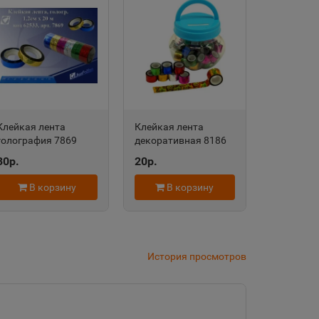
дровск
 край
Клейкая лента
Клейкая лента
область
голография 7869
декоративная 8186
Микс, 12мм*20м
Голография, цена за
30р.
20р.
J.Otten
1шт, 1м*1,2см, цв.асс
/40 /0 /4800
евск
В корзину
В корзину
а Татарстан
История просмотров
рский край