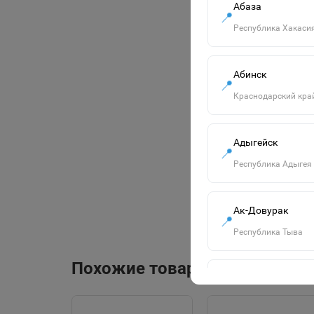
Абаза
📍
Республика Хакаси
Абинск
📍
Краснодарский кра
Адыгейск
📍
Республика Адыгея
Ак-Довурак
📍
Республика Тыва
Похожие товары
Алапаевск
📍
Свердловская обла