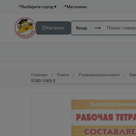
📍
Выберите город
▼
📍
Магазины
☰
Каталог
Главная
Книги
Развивающие книги
Сос
9780-1085-5