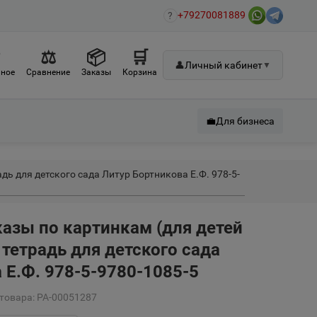
+79270081889
?
♡
⚖
📦
🛒
👤
Личный кабинет
▼
ное
Сравнение
Заказы
Корзина
💼
Для бизнеса
адь для детского сада Литур Бортникова Е.Ф. 978-5-
азы по картинкам (для детей
я тетрадь для детского сада
 Е.Ф. 978-5-9780-1085-5
товара: РА-00051287