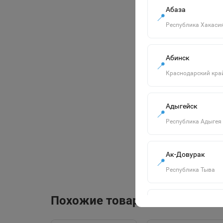
Абаза
📍
Республика Хакаси
Абинск
📍
Краснодарский кра
Адыгейск
📍
Республика Адыгея
Ак-Довурак
📍
Республика Тыва
Похожие товары
Алапаевск
📍
Свердловская обла