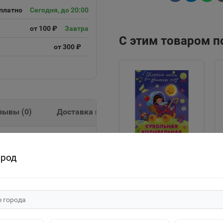
платно
Сегодня, до 20:00
от 100 ₽
Завтра
С этим товаром 
от 300 ₽
зывы (
0
)
Доставка и оплата
ород
"Для детского сада"
Тексты песен
Кукольная
25р.
колыбельная (507)
Омега
В корзину