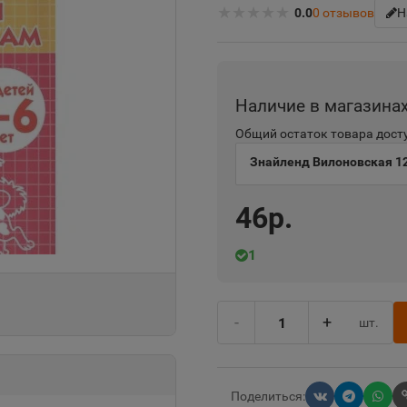
★
★
★
★
★
0.0
0
отзывов
Н
Наличие в магазина
Общий остаток товара досту
Знайленд Вилоновская 1
46р.
1
-
+
шт.
Поделиться: