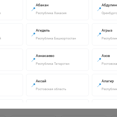
Абакан
Абдулин
📍
📍
я
Республика Хакасия
Оренбургс
Агидель
Агрыз
📍
📍
й
Республика Башкортостан
Республик
Азнакаево
Азов
"Озорница
📍
📍
белка".Сравни две
Республика Татарстан
Ростовска
картинки и сделай
55р.
их с помощью
наклеек и
В корзину
Аксай
Алагир
карандашей
📍
📍
одинаковыми.Развиваю
Ростовская область
Республик
Алатырь
Алдан
📍
📍
сть
Чувашская Республика
Республик