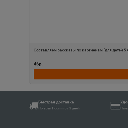
Ангарск
📍
Иркутская область
Анива
📍
Сахалинская облас
Составляем рассказы по картинкам (для детей 5-6
Апшеронск
📍
46р.
Краснодарский кра
Ардон
📍
Республика Северн
Быстрая доставка
Удо
По всей России от 3 дней
Нали
Армавир
📍
Краснодарский кра