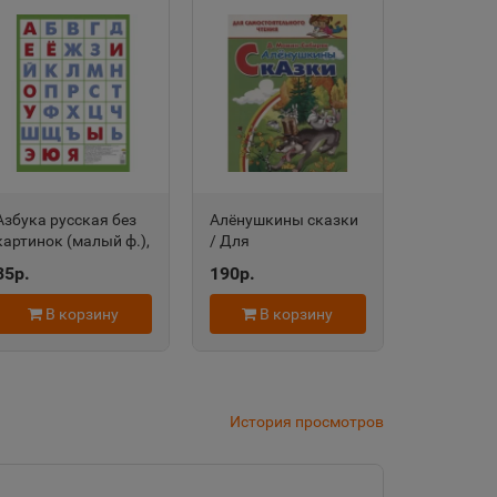
дровск
 край
область
Азбука русская без
Алёнушкины сказки
картинок (малый ф.),
/ Для
Литур 978-5-9780-
самостоятельного
35р.
190р.
1379-5
чтения Литур Мамин-
евск
Сибиряк Д. 978-5-
В корзину
В корзину
9780-1183-8
а Татарстан
История просмотров
рский край