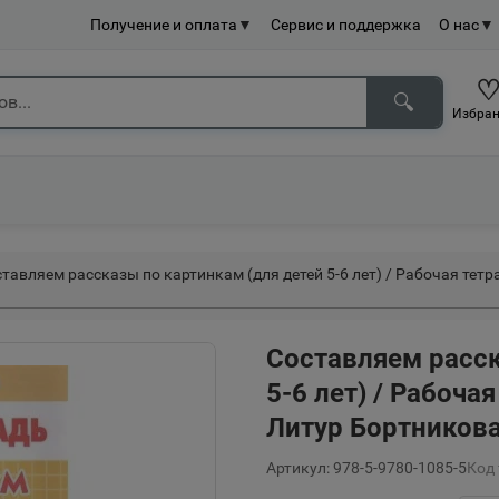
Получение и оплата
▼
Сервис и поддержка
О нас
▼
🔍
Избран
тавляем рассказы по картинкам (для детей 5-6 лет) / Рабочая тетр
Составляем расск
5-6 лет) / Рабоча
Литур Бортникова
Артикул: 978-5-9780-1085-5
Код 