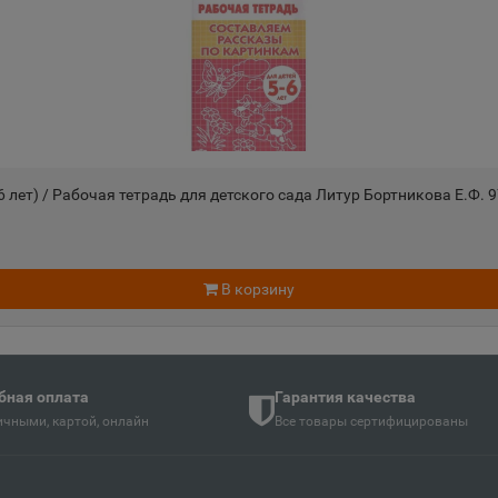
Андреаполь
Анжеро-
📍
📍
Тверская область
Кемеровс
Апатиты
Апрелев
📍
📍
ть
Мурманская область
Московск
 лет) / Рабочая тетрадь для детского сада Литур Бортникова Е.Ф. 9
Аргун
Ардатов
📍
📍
й
Чеченская Республика
Республи
В корзину
Арзамас
Аркадак
📍
📍
ая Осетия
Нижегородская область
Саратовс
бная оплата
Гарантия качества
чными, картой, онлайн
Все товары сертифицированы
Армянск
Арсенье
📍
📍
й
Республика Крым
Приморск