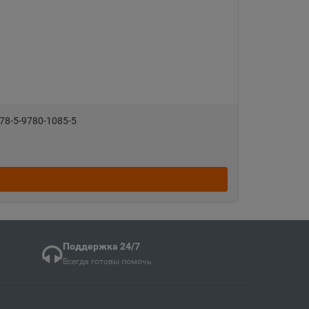
Судженск
кая область
ка
ая область
78-5-9780-1085-5
ка Мордовия
кая область
Поддержка 24/7
Всегда готовы помочь
в
ий край