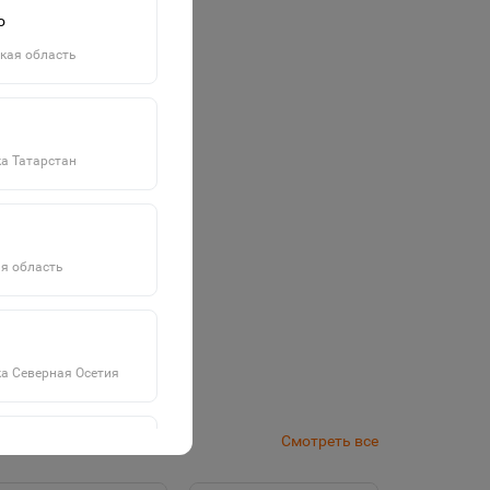
о
кая область
а Татарстан
я область
а Северная Осетия
Смотреть все
а Саха