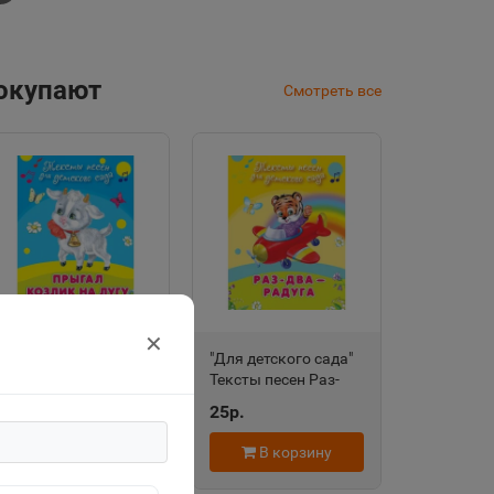
покупают
Смотреть все
✕
"Для детского сада"
"Для детского сада"
Тексты песен
Тексты песен Раз-
Прыгал козлик на
два-радуга (508)
25р.
25р.
лугу (504) Омега
Омега
В корзину
В корзину