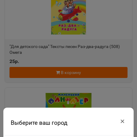
"Для детского сада" Тексты песен Раз-два-радуга (508)
Омега
25р.
В корзину
✕
Выберите ваш город