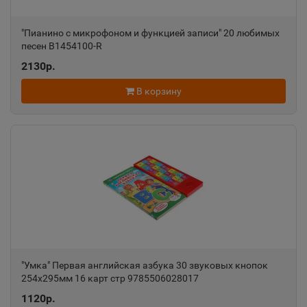
"Пианино с микрофоном и функцией записи" 20 любимых
Александровск-Сахалинский
песен B1454100-R
📍
Сахалинская область
2130р.
В корзину
Алексеевка
📍
Белгородская область
Алексин
📍
Тульская область
Алупка
📍
Республика Крым
"Умка" Первая английская азбука 30 звуковых кнопок
254х295мм 16 карт стр 9785506028017
1120р.
Алушта