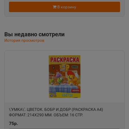
📍
В корзину
Республика Крым
Альметьевск
📍
Вы недавно смотрели
Республика Татарстан
История просмотров
Амурск
📍
Хабаровский край
Анадырь
📍
Чукотский АО
\'УМКА\'. ЦВЕТОК. БОБР И ДОБР (РАСКРАСКА А4)
Анапа
📍
ФОРМАТ: 214Х290 ММ. ОБЪЕМ: 16 СТР.
Краснодарский край
75р.