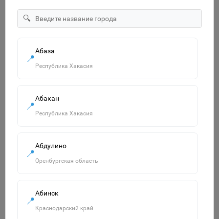
🔍
"Озорница белка".Сравни две картинки и сделай их с
помощью наклеек и карандашей одинаковыми.Развиваю
55р.
Абаза
📍
В корзину
Республика Хакасия
Абакан
📍
Похожие товары
Республика Хакасия
Смотреть все
Абдулино
📍
Оренбургская область
Абинск
📍
Краснодарский край