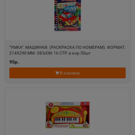
Алатырь
📍
Чувашская Республика
Алдан
📍
Республика Саха
"УМКА". МАШИНКИ. (РАСКРАСКА ПО НОМЕРАМ). ФОРМАТ:
214Х290 ММ. ОБЪЕМ: 16 СТР. в кор.50шт
95р.
Алейск
📍
В корзину
Алтайский край
Александров
📍
Владимирская область
Александровск
📍
Пермский край