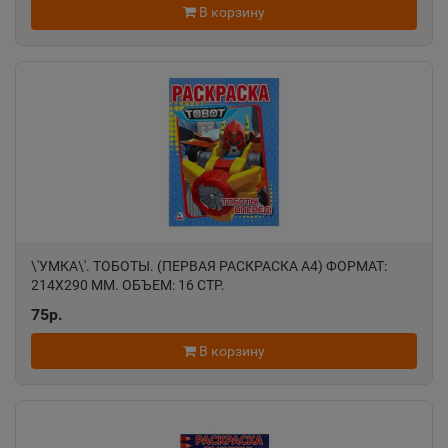
В корзину
Ростовская область
Ак-Довурак
📍
Республика Тыва
Аксай
📍
Ростовская область
\'УМКА\'. ТОБОТЫ. (ПЕРВАЯ РАСКРАСКА А4) ФОРМАТ:
Алагир
214Х290 ММ. ОБЪЕМ: 16 СТР.
📍
Республика Северная Осетия
75р.
В корзину
Алапаевск
📍
Свердловская область