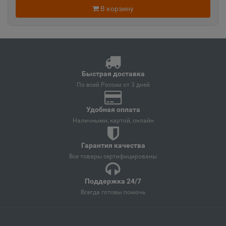
В корзину
Ангарск
📍
Иркутская область
Андреаполь
📍
Быстрая доставка
Тверская область
По всей России от 3 дней
Удобная оплата
Анжеро-Судженск
Наличными, картой, онлайн
📍
Кемеровская область
Гарантия качества
Все товары сертифицированы
Анива
📍
Сахалинская область
Поддержка 24/7
Всегда готовы помочь
Апатиты
📍