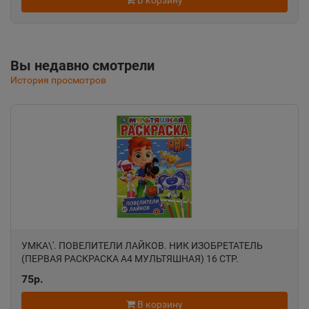
📍
В корзину
Республика Крым
Альметьевск
Вы недавно смотрели
📍
Республика Татарстан
История просмотров
Амурск
📍
Хабаровский край
Анадырь
📍
Чукотский АО
УМКА\'. ПОВЕЛИТЕЛИ ЛАЙКОВ. НИК ИЗОБРЕТАТЕЛЬ
Анапа
(ПЕРВАЯ РАСКРАСКА А4 МУЛЬТЯШНАЯ) 16 СТР.
📍
75р.
Краснодарский край
В корзину