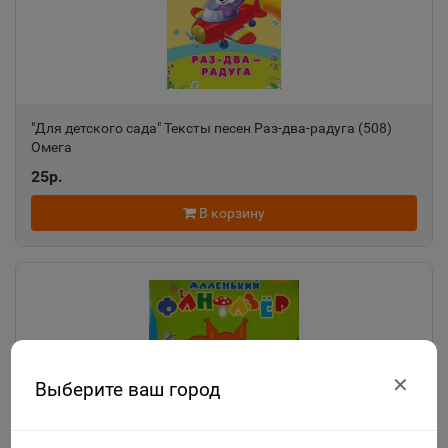
"Для детского сада" Тексты песен Раз-два-радуга (508)
Омега
25р.
В корзину
✕
Выберите ваш город