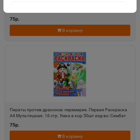
ВЕСЁЛЫЕ ДРУЗЬЯ Первая Раскраска А4 Мультяшная
Буба 214х290 мм 16 стр Умка 978-5-506-06828-0
Агидель
📍
75р.
Республика Башкортостан
В корзину
Агрыз
📍
Республика Татарстан
Адыгейск
📍
Республика Адыгея
Азнакаево
📍
Пираты против драконов: перемирие. Первая Раскраска
Республика Татарстан
А4 Мультяшная. 16 стр. Умка в кор.50шт изд-во: Симбат
75р.
Азов
📍
В корзину