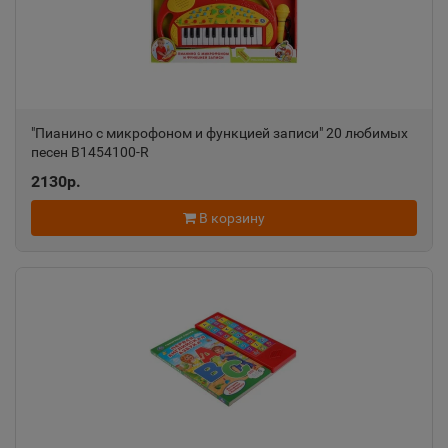
Алатырь
📍
Чувашская Республика
Алдан
📍
"Пианино с микрофоном и функцией записи" 20 любимых
Республика Саха
песен B1454100-R
2130р.
Алейск
📍
В корзину
Алтайский край
Александров
📍
Владимирская область
Александровск
📍
Пермский край