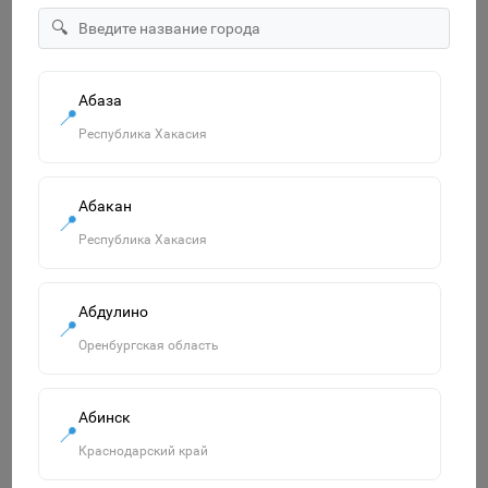
"Озорница белка".Сравни две картинки и сделай их с
🔍
помощью наклеек и карандашей одинаковыми.Развиваю
55р.
Абаза
📍
В корзину
Республика Хакасия
Абакан
Похожие товары
📍
Смотреть все
Республика Хакасия
Абдулино
📍
Оренбургская область
Абинск
📍
Краснодарский край