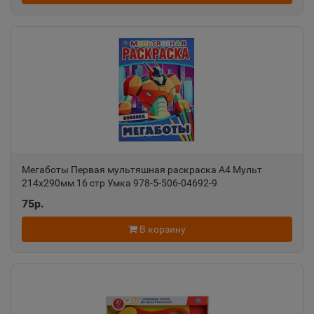
Ростовская область
Ак-Довурак
📍
Республика Тыва
Аксай
📍
Ростовская область
Мегаботы Первая мультяшная раскраска А4 Мульт
214х290мм 16 стр Умка 978-5-506-04692-9
Алагир
📍
75р.
Республика Северная Осетия
В корзину
Алапаевск
📍
Свердловская область