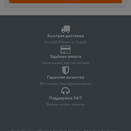
Ангарск
📍
Иркутская область
Андреаполь
Быстрая доставка
📍
По всей России от 3 дней
Тверская область
Удобная оплата
Наличными, картой, онлайн
Анжеро-Судженск
📍
Кемеровская область
Гарантия качества
Все товары сертифицированы
Анива
📍
Поддержка 24/7
Сахалинская область
Всегда готовы помочь
Апатиты
📍
Мурманская область