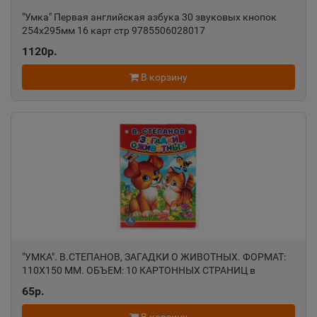
"Умка" Первая английская азбука 30 звуковых кнопок
254х295мм 16 карт стр 9785506028017
Александровск-Сахалинский
📍
1120р.
Сахалинская область
В корзину
Алексеевка
📍
Белгородская область
Алексин
📍
Тульская область
Алупка
📍
"УМКА". В.СТЕПАНОВ, ЗАГАДКИ О ЖИВОТНЫХ. ФОРМАТ:
Республика Крым
110Х150 ММ. ОБЪЕМ: 10 КАРТОННЫХ СТРАНИЦ в
кор.120шт
65р.
Алушта