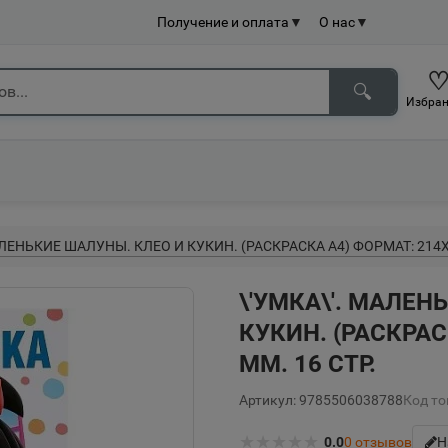
Получение и оплата
▼
О нас
▼
🔍
Избран
АЛЕНЬКИЕ ШАЛУНЫ. КЛЕО И КУКИН. (РАСКРАСКА А4) ФОРМАТ: 214Х
\'УМКА\'. МАЛЕН
КУКИН. (РАСКРАС
ММ. 16 СТР.
Артикул: 9785506038788
Код то
★
★
★
★
★
0.0
0
отзывов
Н