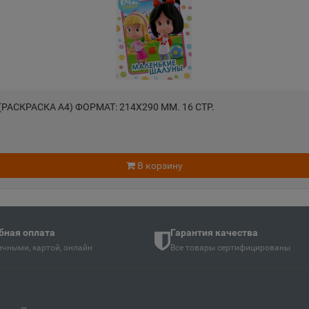
Андреаполь
Анжеро-
📍
📍
Тверская область
Кемеровс
Апатиты
Апрелев
📍
📍
ть
Мурманская область
Московск
РАСКРАСКА А4) ФОРМАТ: 214Х290 ММ. 16 СТР.
Аргун
Ардатов
📍
📍
й
Чеченская Республика
Республи
В корзину
Арзамас
Аркадак
📍
📍
ая Осетия
Нижегородская область
Саратовс
бная оплата
Гарантия качества
чными, картой, онлайн
Все товары сертифицированы
Армянск
Арсенье
📍
📍
й
Республика Крым
Приморск