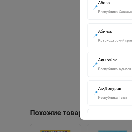
Абаза
📍
Республика Хакаси
Абинск
📍
Краснодарский кра
Адыгейск
📍
Республика Адыгея
Ак-Довурак
📍
Республика Тыва
Похожие товары
Алапаевск
📍
Свердловская обла