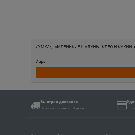
Ангарск
📍
Иркутская область
Анива
📍
Сахалинская облас
\'УМКА\'. МАЛЕНЬКИЕ ШАЛУНЫ. КЛЕО И КУКИН. (
Апшеронск
75р.
📍
Краснодарский кра
Ардон
📍
Республика Северн
Быстрая доставка
Удо
По всей России от 3 дней
Нали
Армавир
📍
Краснодарский кра