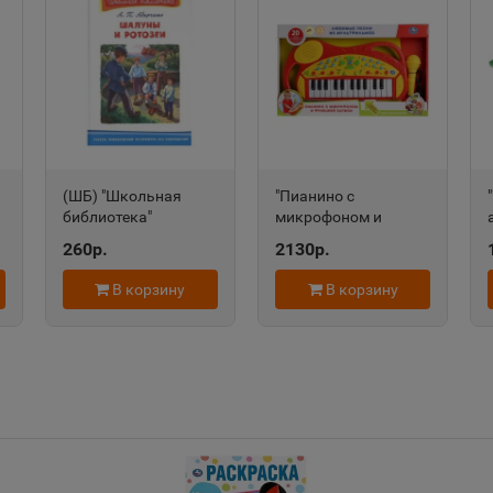
Александров
Алексан
📍
📍
Владимирская область
Пермский
Алексеевка
Алексин
📍
📍
(ШБ) "Школьная
"Пианино с
Белгородская область
Тульская 
ть
библиотека"
микрофоном и
Аверченко А.Т.
функцией записи" 20
260р.
2130р.
Шалуны и ротозеи
любимых песен
(3832), изд.: Омега
B1454100-R
Алушта
Альметь
В корзину
В корзину
📍
📍
Республика Крым
Республик
Анадырь
Анапа
📍
📍
Чукотский АО
Краснода