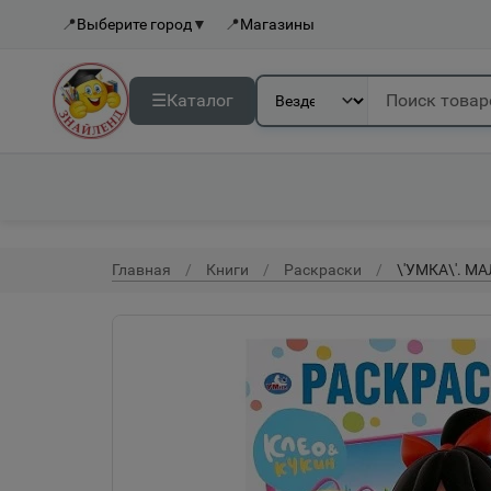
📍
Выберите город
▼
📍
Магазины
☰
Каталог
Главная
Книги
Раскраски
\'УМКА\'. М