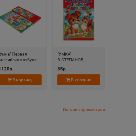
дровск
 край
"Умка" Первая
"УМКА".
область
английская азбука
В.СТЕПАНОВ,
30 звуковых кнопок
ЗАГАДКИ О
1120р.
65р.
254х295мм 16 карт
ЖИВОТНЫХ.
стр 9785506028017
ФОРМАТ: 110Х150
евск
В корзину
В корзину
ММ. ОБЪЕМ: 10
а Татарстан
КАРТОННЫХ
СТРАНИЦ в
кор.120шт
История просмотров
рский край