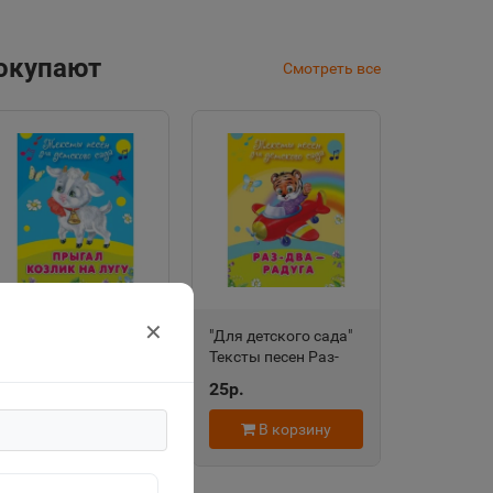
покупают
Смотреть все
✕
"Для детского сада"
"Для детского сада"
Тексты песен
Тексты песен Раз-
Прыгал козлик на
два-радуга (508)
25р.
25р.
лугу (504) Омега
Омега
В корзину
В корзину