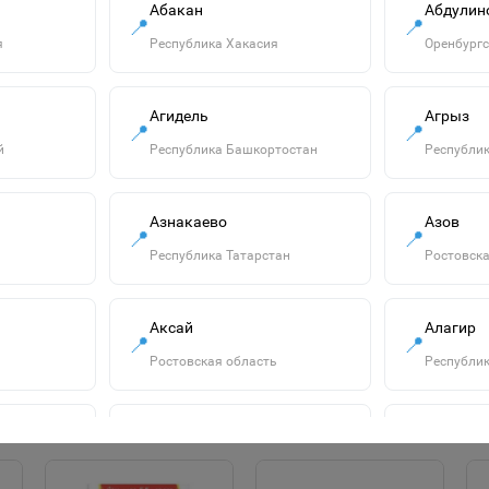
Абакан
Абдулин
📍
📍
я
Республика Хакасия
Оренбургс
Агидель
Агрыз
📍
📍
й
Республика Башкортостан
Республик
"Озорница
Азнакаево
Азов
📍
📍
белка".Сравни две
Республика Татарстан
Ростовска
картинки и сделай
55р.
их с помощью
наклеек и
В корзину
карандашей
Аксай
Алагир
📍
📍
одинаковыми.Развиваю
Ростовская область
Республик
Алатырь
Алдан
📍
📍
сть
Чувашская Республика
Республик