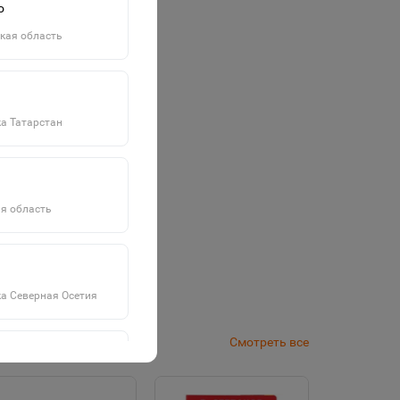
о
кая область
а Татарстан
я область
а Северная Осетия
Смотреть все
а Саха