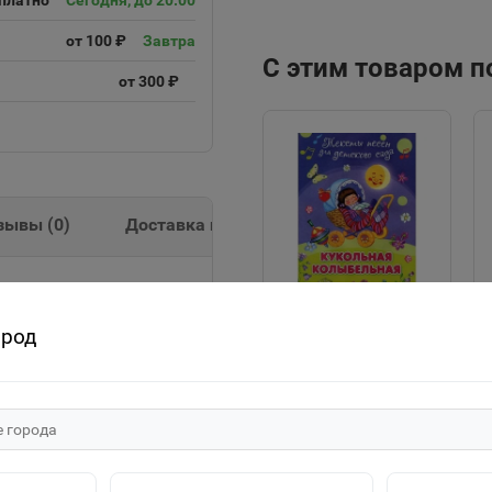
платно
Сегодня, до 20:00
от 100 ₽
Завтра
С этим товаром 
от 300 ₽
зывы (
0
)
Доставка и оплата
ород
"Для детского сада"
Тексты песен
Кукольная
25р.
колыбельная (507)
Омега
В корзину