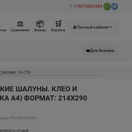
+79270081889
?
♡
⚖
📦
🛒
👤
Личный кабинет
▼
ное
Сравнение
Заказы
Корзина
💼
Для бизнеса
290 ММ. 16 СТР.
ЬКИЕ ШАЛУНЫ. КЛЕО И
КА А4) ФОРМАТ: 214Х290
вара: РА-00049664
аписать отзыв