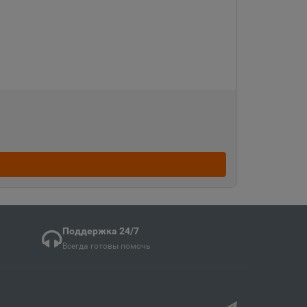
Судженск
кая область
ка
ая область
ка Мордовия
кая область
Поддержка 24/7
Всегда готовы помочь
в
ий край