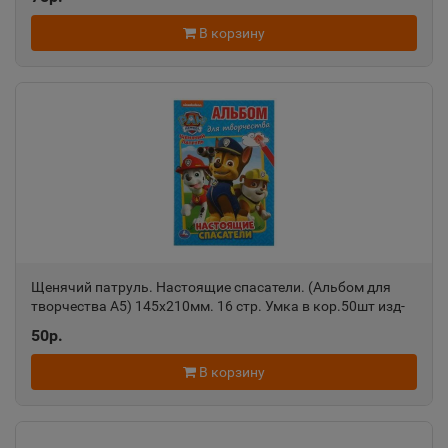
📍
Свердловская область
В корзину
Алатырь
📍
Чувашская Республика
Алдан
📍
Республика Саха
Алейск
Щенячий патруль. Настоящие спасатели. (Альбом для
📍
творчества А5) 145х210мм. 16 стр. Умка в кор.50шт изд-
Алтайский край
во: Симбат
50р.
В корзину
Александров
📍
Владимирская область