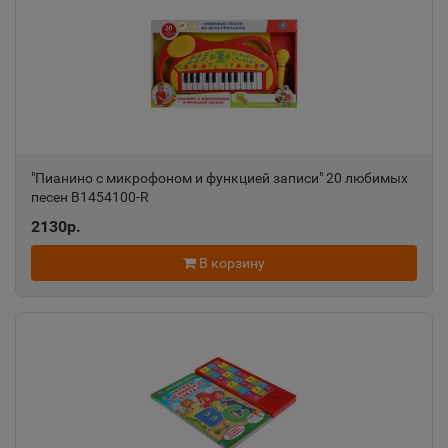
Александровск
📍
Пермский край
Александровск-Сахалинский
📍
Сахалинская область
"Пианино с микрофоном и функцией записи" 20 любимых
песен B1454100-R
Алексеевка
2130р.
📍
Белгородская область
В корзину
Алексин
📍
Тульская область
Алупка
📍
Республика Крым