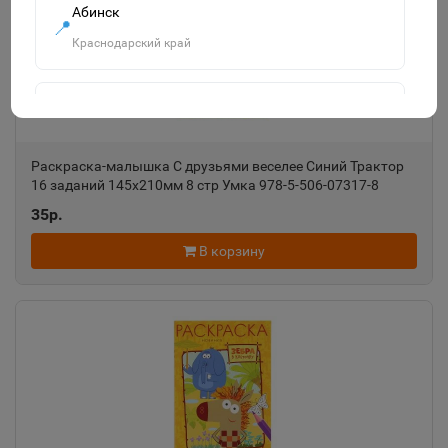
Абинск
📍
Краснодарский край
Агидель
📍
Республика Башкортостан
Раскраска-малышка С друзьями веселее Синий Трактор
16 заданий 145х210мм 8 стр Умка 978-5-506-07317-8
Агрыз
35р.
📍
Республика Татарстан
В корзину
Адыгейск
📍
Республика Адыгея
Азнакаево
📍
Республика Татарстан