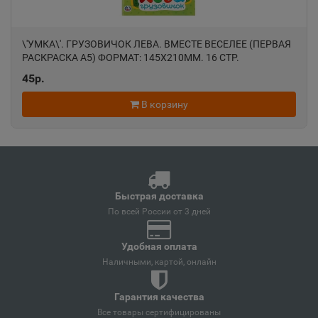
Анапа
📍
Краснодарский край
\'УМКА\'. ГРУЗОВИЧОК ЛЕВА. ВМЕСТЕ ВЕСЕЛЕЕ (ПЕРВАЯ
РАСКРАСКА А5) ФОРМАТ: 145Х210ММ. 16 СТР.
Ангарск
45р.
📍
Иркутская область
В корзину
Андреаполь
📍
Тверская область
Быстрая доставка
Анжеро-Судженск
По всей России от 3 дней
📍
Кемеровская область
Удобная оплата
Наличными, картой, онлайн
Анива
📍
Гарантия качества
Сахалинская область
Все товары сертифицированы