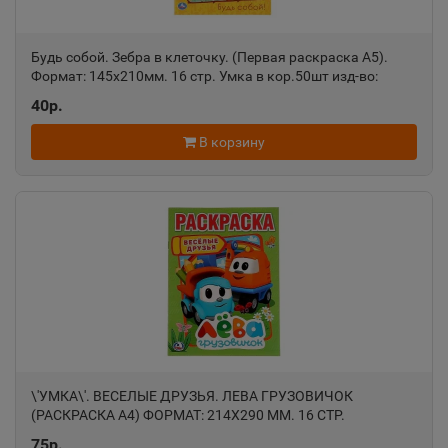
Азов
Будь собой. Зебра в клеточку. (Первая раскраска А5).
📍
Формат: 145х210мм. 16 стр. Умка в кор.50шт изд-во:
Ростовская область
Симбат
40р.
В корзину
Ак-Довурак
📍
Республика Тыва
Аксай
📍
Ростовская область
Алагир
📍
Республика Северная Осетия
\'УМКА\'. ВЕСЕЛЫЕ ДРУЗЬЯ. ЛЕВА ГРУЗОВИЧОК
(РАСКРАСКА А4) ФОРМАТ: 214Х290 ММ. 16 СТР.
Алапаевск
75р.