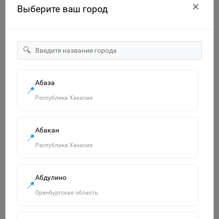
✕
Выберите ваш город
🔍
Абаза
"Озорница белка".Сравни две картинки и сделай их с
📍
помощью наклеек и карандашей одинаковыми.Развиваю
Республика Хакасия
55р.
В корзину
Абакан
📍
Республика Хакасия
Похожие товары
Абдулино
Смотреть все
📍
Оренбургская область