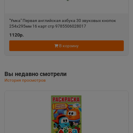
Алушта
"Умка" Первая английская азбука 30 звуковых кнопок
📍
254х295мм 16 карт стр 9785506028017
Республика Крым
1120р.
В корзину
Альметьевск
📍
Республика Татарстан
Вы недавно смотрели
Амурск
📍
История просмотров
Хабаровский край
Анадырь
📍
Чукотский АО