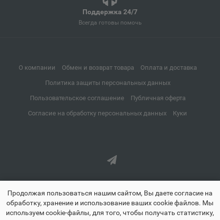
Поддержка 24/7
Апатиты
📍
Всегда готовы помочь
Мурманская область
Апрелевка
О компании
Обмен и возврат товара
Оплата и доставка
📍
Московская область
Политика защиты персональных данных
Пользовательское соглашение
Публичная оферта
Апшеронск
Согласие на обработку персональных данных
Куки
📍
Краснодарский край
Аргун
📍
Чеченская Республика
Продолжая пользоваться нашим сайтом, Вы даете согласие на
обработку, хранение и использование ваших cookie файлов. Мы
Ардатов
📍
используем cookie-файлы, для того, чтобы получать статистику,