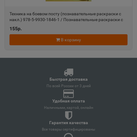
📍
Краснодарский край
Техника на боевом посту (познавательные раскраски с
накл.) 978-5-9930-1846-1 / Познавательные раскраски с
наклейками изд-во: Алтей авт:О.Голенищева
Ангарск
155р.
📍
Иркутская область
В корзину
Андреаполь
📍
Тверская область
Быстрая доставка
По всей России от 3 дней
Анжеро-Судженск
📍
Кемеровская область
Удобная оплата
Наличными, картой, онлайн
Анива
📍
Гарантия качества
Сахалинская область
Все товары сертифицированы