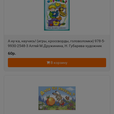
Александровск
📍
Пермский край
Александровск-Сахалинский
📍
Сахалинская область
А ну-ка, научись! (игры, кроссворды, головоломки) 978-5-
9930-2548-3 Алтей М.Дружинина, Н. Губарева-художник
Игры, кроссворды, головоломки 9785993025483
60р.
Алексеевка
📍
Белгородская область
В корзину
Алексин
📍
Тульская область
Алупка
📍
Республика Крым