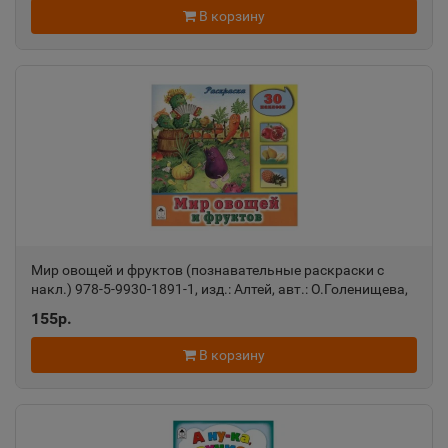
Свердловская область
В корзину
Алатырь
📍
Чувашская Республика
Алдан
📍
Республика Саха
Мир овощей и фруктов (познавательные раскраски с
Алейск
📍
накл.) 978-5-9930-1891-1, изд.: Алтей, авт.: О.Голенищева,
Алтайский край
серия.: Познавательные раскраски с наклейками
155р.
В корзину
Александров
📍
Владимирская область