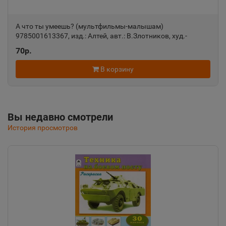
А что ты умеешь? (мультфильмы-малышам)
Алушта
📍
9785001613367, изд.: Алтей, авт.: В.Злотников, худ.-
Республика Крым
Г.Аркадьев, серия.: Мультфильмы-малышам
70р.
В корзину
Альметьевск
📍
Республика Татарстан
Вы недавно смотрели
Амурск
История просмотров
📍
Хабаровский край
Анадырь
📍
Чукотский АО
Анапа