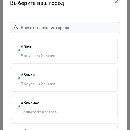
✕
Выберите ваш город
🔍
"Озорница белка".Сравни две картинки и сделай их с
Абаза
📍
помощью наклеек и карандашей одинаковыми.Развиваю
Республика Хакасия
55р.
В корзину
Абакан
📍
Республика Хакасия
Похожие товары
Абдулино
Смотреть все
📍
Оренбургская область