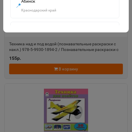
Абинск
📍
Краснодарский край
Агидель
📍
Республика Башкортостан
Техника над и под водой (познавательные раскраски с
накл.) 978-5-9930-1894-2 / Познавательные раскраски с
наклейками изд-во: Алтей авт:О.Голенищева
155р.
Агрыз
📍
Республика Татарстан
В корзину
Адыгейск
📍
Республика Адыгея
Азнакаево
📍
Республика Татарстан