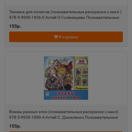
Техника для полетов (познавательные раскраски с накл.)
Азов
📍
978-5-9930-1856-0 Алтей О.Голенищева Познавательные
Ростовская область
раскраски с наклейками 9785993018560
155р.
В корзину
Ак-Довурак
📍
Республика Тыва
Аксай
📍
Ростовская область
Алагир
📍
Республика Северная Осетия
Воины разных эпох (познавательные раскраски с накл)
978-5-9930-1890-4 Алтей С. Даниленко Познавательные
раскраски с наклейками 9785993018904
155р.
Алапаевск
📍