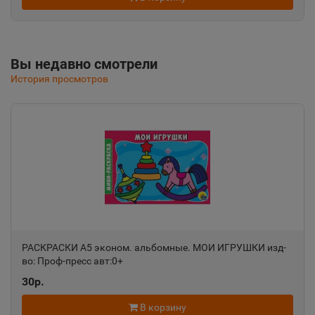
Республика Крым
Альметьевск
Вы недавно смотрели
📍
История просмотров
Республика Татарстан
Амурск
📍
Хабаровский край
Анадырь
📍
Чукотский АО
РАСКРАСКИ А5 эконом. альбомные. МОИ ИГРУШКИ изд-
во: Проф-пресс авт:0+
Анапа
📍
30р.
Краснодарский край
В корзину