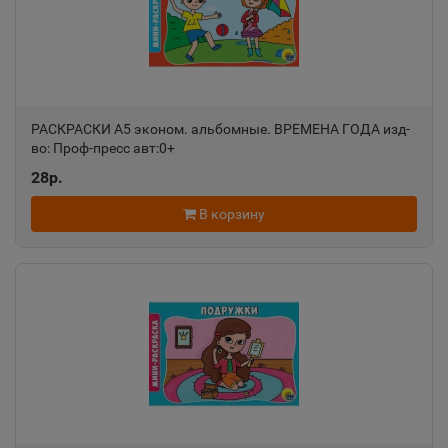
Алатырь
📍
Чувашская Республика
Алдан
📍
РАСКРАСКИ А5 эконом. альбомные. ВРЕМЕНА ГОДА изд-
Республика Саха
во: Проф-пресс авт:0+
28р.
Алейск
📍
В корзину
Алтайский край
Александров
📍
Владимирская область
Александровск
📍
Пермский край