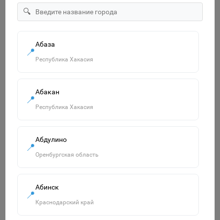
"Озорница белка".Сравни две картинки и сделай их с
🔍
помощью наклеек и карандашей одинаковыми.Развиваю
55р.
Абаза
В корзину
📍
Республика Хакасия
Абакан
Похожие товары
📍
Смотреть все
Республика Хакасия
Абдулино
📍
Оренбургская область
Абинск
📍
Краснодарский край