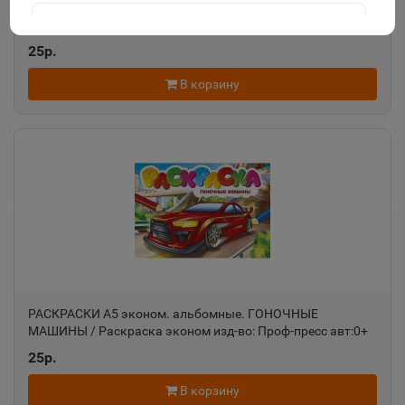
РАСКРАСКИ А5 эконом. альбомные. ЛЮБИМЫЕ
ИГРУШКИ / Раскраска эконом изд-во: Проф-пресс авт:0+
Агидель
📍
25р.
Республика Башкортостан
В корзину
Агрыз
📍
Республика Татарстан
Адыгейск
📍
Республика Адыгея
Азнакаево
📍
РАСКРАСКИ А5 эконом. альбомные. ГОНОЧНЫЕ
Республика Татарстан
МАШИНЫ / Раскраска эконом изд-во: Проф-пресс авт:0+
25р.
Азов
📍
В корзину