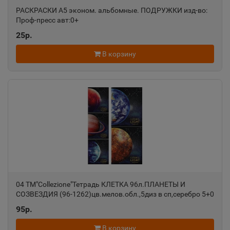
РАСКРАСКИ А5 эконом. альбомные. ПОДРУЖКИ изд-во:
Проф-пресс авт:0+
Александровск-Сахалинский
📍
25р.
Сахалинская область
В корзину
Алексеевка
📍
Белгородская область
Алексин
📍
Тульская область
Алупка
📍
04 ТМ"Collezione"Тетрадь КЛЕТКА 96л.ПЛАНЕТЫ И
Республика Крым
СОЗВЕЗДИЯ (96-1262)цв.мелов.обл.,5диз в сп,серебро 5+0
ПП-00129263
95р.
Алушта
📍
В корзину