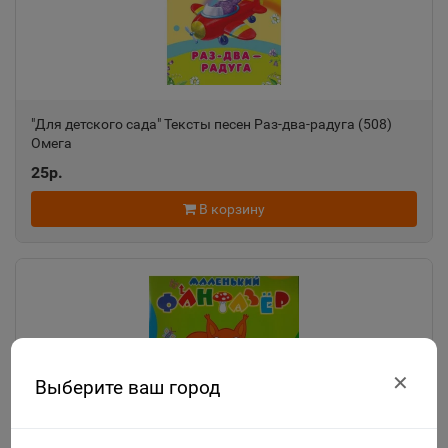
"Для детского сада" Тексты песен Раз-два-радуга (508)
Омега
25р.
В корзину
✕
Выберите ваш город