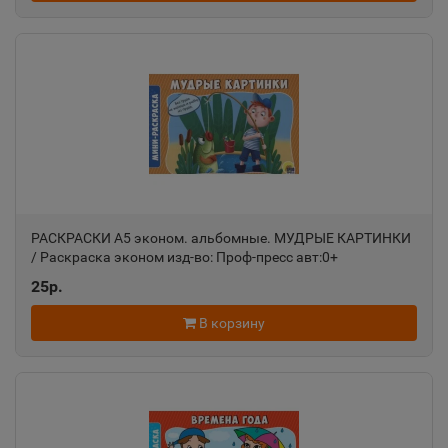
Ростовская область
Ак-Довурак
📍
Республика Тыва
Аксай
📍
Ростовская область
РАСКРАСКИ А5 эконом. альбомные. МУДРЫЕ КАРТИНКИ
/ Раскраска эконом изд-во: Проф-пресс авт:0+
Алагир
📍
25р.
Республика Северная Осетия
В корзину
Алапаевск
📍
Свердловская область