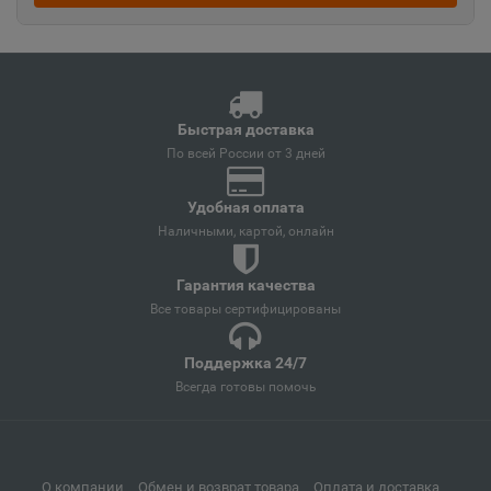
Ангарск
📍
Иркутская область
Андреаполь
Быстрая доставка
📍
По всей России от 3 дней
Тверская область
Удобная оплата
Наличными, картой, онлайн
Анжеро-Судженск
📍
Кемеровская область
Гарантия качества
Все товары сертифицированы
Анива
📍
Поддержка 24/7
Сахалинская область
Всегда готовы помочь
Апатиты
📍
Мурманская область
О компании
Обмен и возврат товара
Оплата и доставка