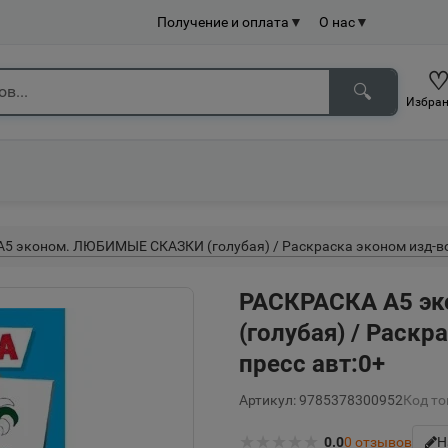
Получение и оплата
▼
О нас
▼
🔍
Избран
5 эконом. ЛЮБИМЫЕ СКАЗКИ (голубая) / Раскраска эконом изд-во:
РАСКРАСКА А5 э
(голубая) / Раскр
пресс авт:0+
Артикул: 9785378300952
Код то
★
★
★
★
★
0.0
0
отзывов
Н