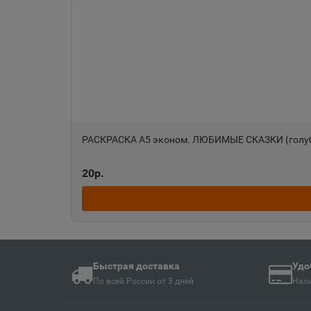
Ангарск
📍
Иркутская область
Анива
📍
Сахалинская облас
РАСКРАСКА А5 эконом. ЛЮБИМЫЕ СКАЗКИ (голубая
Апшеронск
📍
20р.
Краснодарский кра
Ардон
📍
Республика Северн
Быстрая доставка
Удо
По всей России от 3 дней
Нали
Армавир
📍