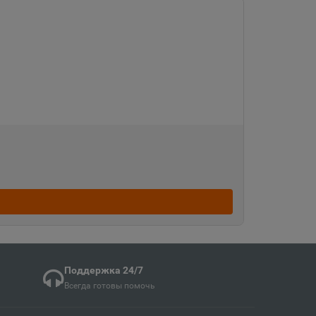
Судженск
кая область
ка
ая область
ка Мордовия
кая область
Поддержка 24/7
Всегда готовы помочь
в