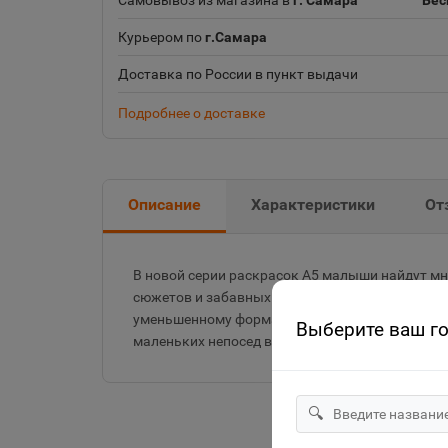
Самовывоз из магазина в
г. Самара
Бес
Курьером по
г.Самара
Доставка по России в пункт выдачи
Подробнее о доставке
Описание
Характеристики
От
В новой серии раскрасок А5 малыши найдут м
сюжетов и забавных картинок для раскрашива
уменьшенному формату их удобно брать с собой
Выберите ваш г
маленьких непосед в пути.
🔍