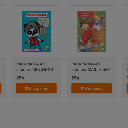
сть
Чувашская Республика
Республик
Александров
Алексан
📍
📍
Владимирская область
Пермский
Алексеевка
Алексин
📍
📍
Белгородская область
Тульская 
ть
РАСКРАСКА А5
РАСКРАСКА А5
эконом. МОДНИКИ
эконом. МАШЕНЬКА
изд-во: Проф-пресс
И МЕДВЕДЬ изд-во:
25р.
25р.
авт:0+
Проф-пресс авт:0+
Алушта
Альметь
📍
📍
В корзину
В корзину
Республика Крым
Республик
Анадырь
Анапа
📍
📍
Чукотский АО
Краснода