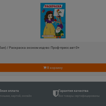
Андреаполь
Анжеро-
📍
📍
Тверская область
Кемеровс
Апатиты
Апрелев
📍
📍
ть
Мурманская область
Московск
) / Раскраска эконом изд-во: Проф-пресс авт:0+
Аргун
Ардатов
📍
📍
й
Чеченская Республика
Республи
В корзину
Арзамас
Аркадак
📍
📍
ая Осетия
Нижегородская область
Саратовс
бная оплата
Гарантия качества
чными, картой, онлайн
Все товары сертифицированы
Армянск
Арсенье
📍
📍