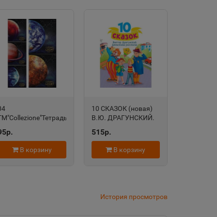
а Саха
дровск
 край
область
04
10 СКАЗОК (новая)
ТМ"Collezione"Тетрадь
В.Ю. ДРАГУНСКИЙ.
КЛЕТКА
ДЕНИСКИНЫ
95р.
515р.
96л.ПЛАНЕТЫ И
РАССКАЗЫ 978-5-
евск
СОЗВЕЗДИЯ (96-
378-34800-8
В корзину
В корзину
а Татарстан
1262)цв.мелов.обл.,5диз
в сп,серебро 5+0
ПП-00129263
История просмотров
рский край