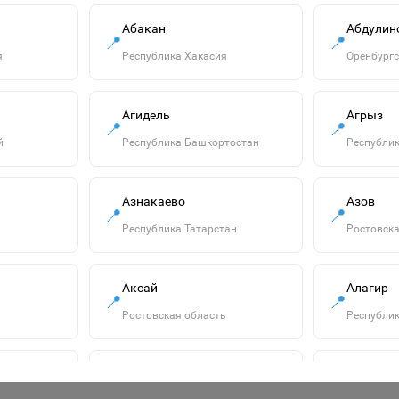
Абакан
Абдулин
📍
📍
я
Республика Хакасия
Оренбургс
Агидель
Агрыз
📍
📍
й
Республика Башкортостан
Республик
Азнакаево
Азов
📍
📍
"Озорница
Республика Татарстан
Ростовска
белка".Сравни две
картинки и сделай
55р.
их с помощью
Аксай
наклеек и
Алагир
В корзину
📍
📍
карандашей
Ростовская область
Республик
одинаковыми.Развиваю
Алатырь
Алдан
📍
📍