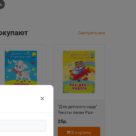
покупают
Смотреть все
✕
"Для детского сада"
"Для детского сада"
Тексты песен
Тексты песен Раз-
Прыгал козлик на
два-радуга (508)
25р.
25р.
лугу (504) Омега
Омега
В корзину
В корзину