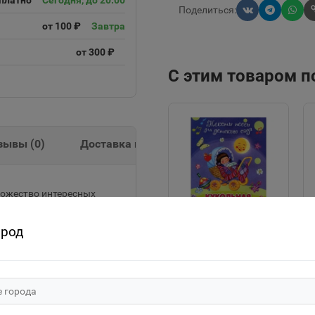
платно
Сегодня, до 20:00
Поделиться:
от 100 ₽
Завтра
от 300 ₽
С этим товаром 
зывы (
0
)
Доставка и оплата
ножество интересных
ния. А благодаря
 в дорогу, чтобы занять
ород
"Для детского сада"
Тексты песен
Кукольная
25р.
колыбельная (507)
Омега
В корзину