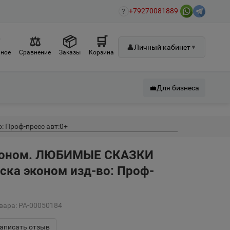
+79270081889
?
♡
⚖
📦
🛒
👤
Личный кабинет
▼
ное
Сравнение
Заказы
Корзина
💼
Для бизнеса
 Проф-пресс авт:0+
коном. ЛЮБИМЫЕ СКАЗКИ
аска эконом изд-во: Проф-
вара: РА-00050184
аписать отзыв