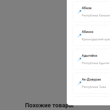
Абаза
📍
Республика Хакаси
Абинск
📍
Краснодарский кра
Адыгейск
📍
Республика Адыгея
Ак-Довурак
📍
Республика Тыва
Алапаевск
Похожие товары
📍