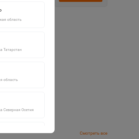
о
кая область
а Татарстан
я область
а Северная Осетия
Смотреть все