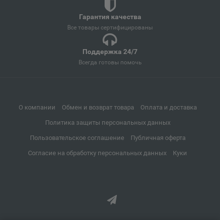
Сахалинская область
Гарантия качества
Все товары сертифицированы
Апатиты
📍
Мурманская область
Поддержка 24/7
Всегда готовы помочь
Апрелевка
📍
Московская область
О компании
Обмен и возврат товара
Оплата и доставка
Политика защиты персональных данных
Апшеронск
📍
Пользовательское соглашение
Публичная оферта
Краснодарский край
Согласие на обработку персональных данных
Куки
Аргун
📍
Чеченская Республика