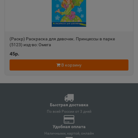
Анапа
📍
Краснодарский край
(Раскр) Раскраска для девочек. Принцессы в парке
Ангарск
📍
(5123) изд-во: Омега
Иркутская область
45р.
В корзину
Андреаполь
📍
Тверская область
Анжеро-Судженск
📍
Быстрая доставка
Кемеровская область
По всей России от 3 дней
Удобная оплата
Анива
Наличными, картой, онлайн
📍