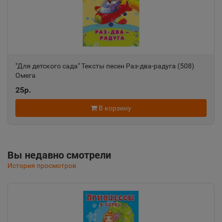
📍
Республика Крым
Алушта
📍
Республика Крым
"Для детского сада" Тексты песен Раз-два-радуга (508)
Омега
25р.
Альметьевск
📍
В корзину
Республика Татарстан
Амурск
📍
Вы недавно смотрели
Хабаровский край
История просмотров
Анадырь
📍
Чукотский АО