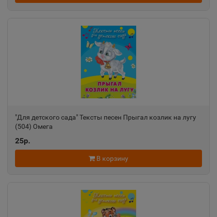
Александровск
📍
Пермский край
Александровск-Сахалинский
📍
Сахалинская область
"Для детского сада" Тексты песен Прыгал козлик на лугу
Алексеевка
(504) Омега
📍
Белгородская область
25р.
В корзину
Алексин
📍
Тульская область
Алупка