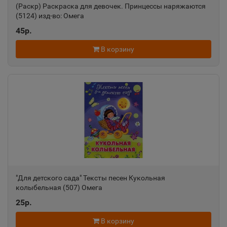
(Раскр) Раскраска для девочек. Принцессы наряжаются
Алапаевск
(5124) изд-во: Омега
📍
Свердловская область
45р.
В корзину
Алатырь
📍
Чувашская Республика
Алдан
📍
Республика Саха
Алейск
📍
Алтайский край
"Для детского сада" Тексты песен Кукольная
колыбельная (507) Омега
25р.
Александров
📍
В корзину
Владимирская область