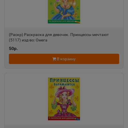
Республика Татарстан
Азов
📍
Ростовская область
(Раскр) Раскраска для девочек. Принцессы мечтают
(5117) изд-во: Омега
50р.
Ак-Довурак
📍
В корзину
Республика Тыва
Аксай
📍
Ростовская область
Алагир
📍
Республика Северная Осетия