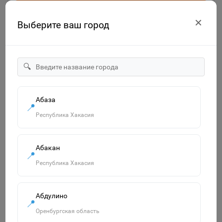
✕
Выберите ваш город
🔍
Абаза
📍
Республика Хакасия
"Озорница белка".Сравни две картинки и сделай их с
помощью наклеек и карандашей одинаковыми.Развиваю
55р.
Абакан
📍
В корзину
Республика Хакасия
Абдулино
📍
Похожие товары
Оренбургская область
Смотреть все