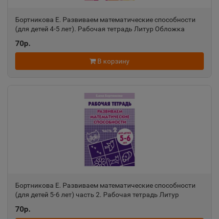
Алексин
📍
Бортникова Е. Развиваем математические способности
Тульская область
(для детей 4-5 лет). Рабочая тетрадь Литур Обложка
70р.
Алупка
В корзину
📍
Республика Крым
Алушта
📍
Республика Крым
Альметьевск
📍
Республика Татарстан
Бортникова Е. Развиваем математические способности
(для детей 5-6 лет) часть 2. Рабочая тетрадь Литур
Амурск
Обложка
📍
70р.
Хабаровский край