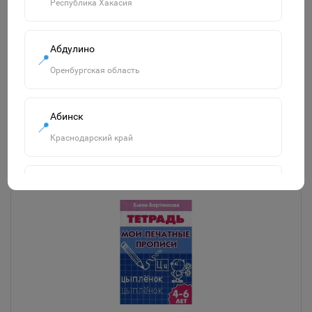
Республика Хакасия
"Озорница белка".Сравни две картинки и сделай их с
помощью наклеек и карандашей одинаковыми.Развиваю
Абдулино
📍
55р.
Оренбургская область
В корзину
Абинск
📍
Краснодарский край
Похожие товары
Смотреть все
Агидель
📍
Республика Башкортостан
Агрыз
📍
Республика Татарстан