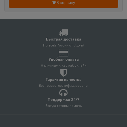
Анжеро-Судженск
В корзину
📍
Кемеровская область
Анива
📍
Сахалинская область
Быстрая доставка
По всей России от 3 дней
Апатиты
📍
Удобная оплата
Мурманская область
Наличными, картой, онлайн
Гарантия качества
Апрелевка
Все товары сертифицированы
📍
Московская область
Поддержка 24/7
Всегда готовы помочь
Апшеронск
📍
Краснодарский край