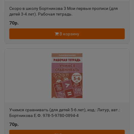
Адыгейск
📍
Скоро в школу Бортникова 3 Мои первые прописи (для
Республика Адыгея
детей 3-4 лет). Рабочая тетрадь.
70р.
Азнакаево
В корзину
📍
Республика Татарстан
Азов
📍
Ростовская область
Ак-Довурак
📍
Республика Тыва
Учимся сравнивать (для детей 5-6 лет), изд.: Литур, авт.:
Бортникова Е.Ф. 978-5-9780-0894-4
Аксай
📍
70р.
Ростовская область