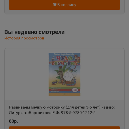
В корзину
Анадырь
📍
Чукотский АО
Вы недавно смотрели
История просмотров
Анапа
📍
Краснодарский край
Ангарск
📍
Иркутская область
Андреаполь
📍
Развиваем мелкую моторику (для детей 3-5 лет) изд-во:
Тверская область
Литур авт:Бортникова Е.Ф. 978-5-9780-1212-5
80р.