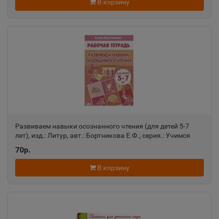
В корзину
Алагир
📍
Республика Северная Осетия
Алапаевск
📍
Свердловская область
Алатырь
📍
Развиваем навыки осознанного чтения (для детей 5-7
Чувашская Республика
лет), изд.: Литур, авт.: Бортникова Е.Ф., серия.: Учимся
играя 978-5-9780-1171-5
70р.
Алдан
В корзину
📍
Республика Саха
Алейск