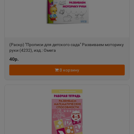
📍
Алтайский край
Александров
📍
Владимирская область
(Раскр) "Прописи для детского сада" Развиваем моторику
руки (4232), изд.: Омега
Александровск
📍
40р.
Пермский край
В корзину
Александровск-Сахалинский
📍
Сахалинская область
Алексеевка
📍
Белгородская область