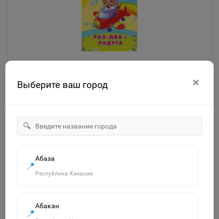
"Для детского сада" Тексты песен Раз-два-радуга (508)
Омега
✕
Выберите ваш город
25р.
В корзину
🔍
Абаза
📍
Республика Хакасия
Абакан
📍