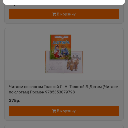
Агидель
40р.
📍
Республика Башкортостан
В корзину
Агрыз
📍
Республика Татарстан
Адыгейск
📍
Республика Адыгея
Азнакаево
Читаем по слогам Толстой Л. Н. Толстой Л.Детям (Читаем
📍
по слогам) Росмэн 9785353079798
Республика Татарстан
375р.
В корзину
Азов
📍
Ростовская область