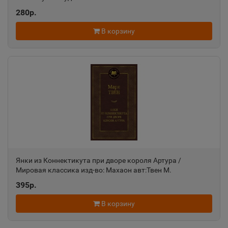
Александровск-Сахалинский
280р.
📍
Сахалинская область
В корзину
Алексеевка
📍
Белгородская область
Алексин
📍
Тульская область
Алупка
Янки из Коннектикута при дворе короля Артура /
📍
Мировая классика изд-во: Махаон авт:Твен М.
Республика Крым
395р.
В корзину
Алушта
📍
Республика Крым