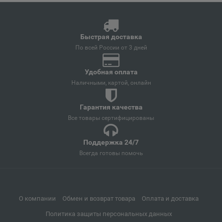
📍
Иркутская область
Быстрая доставка
Андреаполь
По всей России от 3 дней
📍
Тверская область
Удобная оплата
Наличными, картой, онлайн
Анжеро-Судженск
📍
Гарантия качества
Кемеровская область
Все товары сертифицированы
Поддержка 24/7
Анива
📍
Всегда готовы помочь
Сахалинская область
Апатиты
📍
О компании
Обмен и возврат товара
Оплата и доставка
Мурманская область
Политика защиты персональных данных