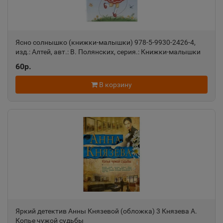
📍
Чувашская Республика
Алдан
Ясно солнышко (книжки-малышки) 978-5-9930-2426-4,
📍
изд.: Алтей, авт.: В. Полянских, серия.: Книжки-малышки
Республика Саха
60р.
В корзину
Алейск
📍
Алтайский край
Александров
📍
Владимирская область
Александровск
📍
Пермский край
Яркий детектив Анны Князевой (обложка) 3 Князева А.
Копье чужой судьбы