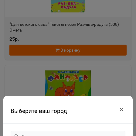
"Для детского сада" Тексты песен Раз-два-радуга (508)
Омега
25р.
В корзину
✕
Выберите ваш город
"Озорница белка".Сравни две картинки и сделай их с
помощью наклеек и карандашей одинаковыми.Развиваю