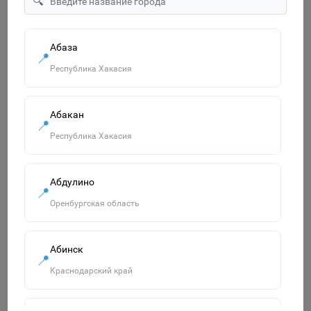
🔍
55р.
В корзину
Абаза
📍
Республика Хакасия
Похожие товары
Абакан
Смотреть все
📍
Республика Хакасия
Абдулино
📍
Оренбургская область
Абинск
📍
Краснодарский край
Книга. Читаем по слогам. Мелованная. Давай дружить 6+