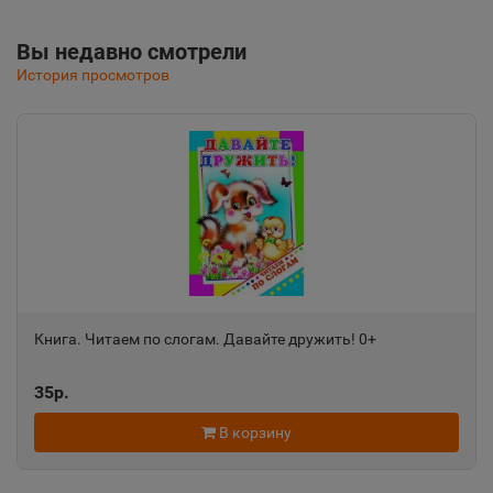
Вы недавно смотрели
Альметьевск
История просмотров
📍
Республика Татарстан
Амурск
📍
Хабаровский край
Анадырь
📍
Чукотский АО
Книга. Читаем по слогам. Давайте дружить! 0+
Анапа
35р.
📍
Краснодарский край
В корзину
Ангарск