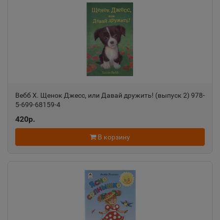
Ак-Довурак
📍
Республика Тыва
Аксай
📍
Ростовская область
Вебб Х. Щенок Джесс, или Давай дружить! (выпуск 2) 978-
5-699-68159-4
Алагир
420р.
📍
Республика Северная Осетия
В корзину
Алапаевск
📍
Свердловская область
Алатырь