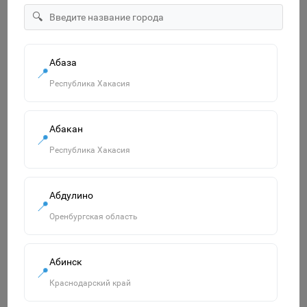
"Озорница белка".Сравни две картинки и сделай их с
🔍
помощью наклеек и карандашей одинаковыми.Развиваю
55р.
Абаза
В корзину
📍
Республика Хакасия
Абакан
Похожие товары
📍
Смотреть все
Республика Хакасия
Абдулино
📍
Оренбургская область
Абинск
📍
Краснодарский край