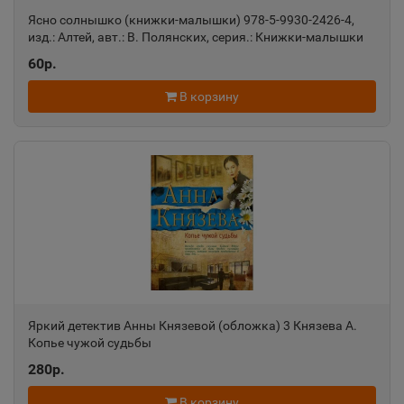
Ясно солнышко (книжки-малышки) 978-5-9930-2426-4,
изд.: Алтей, авт.: В. Полянских, серия.: Книжки-малышки
Александровск-Сахалинский
📍
60р.
Сахалинская область
В корзину
Алексеевка
📍
Белгородская область
Алексин
📍
Тульская область
Алупка
📍
Яркий детектив Анны Князевой (обложка) 3 Князева А.
Республика Крым
Копье чужой судьбы
280р.
Алушта
В корзину