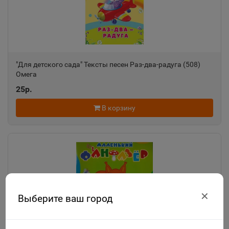
"Для детского сада" Тексты песен Раз-два-радуга (508)
Омега
25р.
В корзину
✕
Выберите ваш город