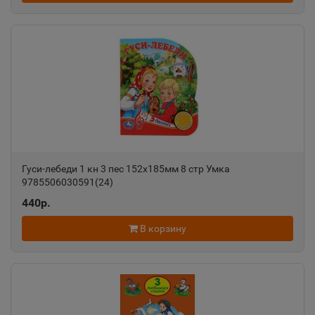
Ростовская область
Ак-Довурак
📍
Республика Тыва
Аксай
📍
Ростовская область
Гуси-лебеди 1 кн 3 пес 152х185мм 8 стр Умка
9785506030591(24)
Алагир
📍
440р.
Республика Северная Осетия
В корзину
Алапаевск
📍
Свердловская область