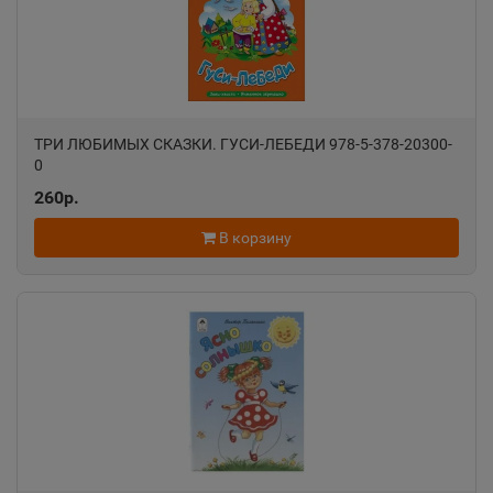
Алатырь
📍
Чувашская Республика
Алдан
📍
ТРИ ЛЮБИМЫХ СКАЗКИ. ГУСИ-ЛЕБЕДИ 978-5-378-20300-
Республика Саха
0
260р.
Алейск
📍
В корзину
Алтайский край
Александров
📍
Владимирская область
Александровск
📍
Пермский край