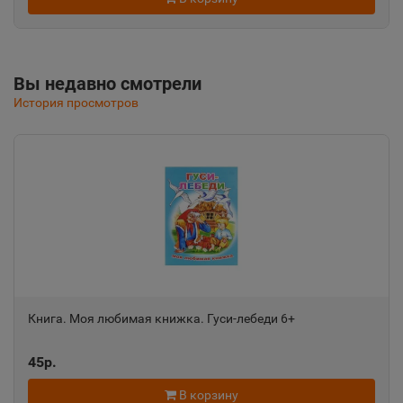
📍
Республика Крым
Альметьевск
Вы недавно смотрели
📍
История просмотров
Республика Татарстан
Амурск
📍
Хабаровский край
Анадырь
📍
Чукотский АО
Книга. Моя любимая книжка. Гуси-лебеди 6+
Анапа
📍
45р.
Краснодарский край
В корзину