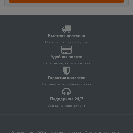
Ангарск
📍
Иркутская область
Андреаполь
Быстрая доставка
📍
По всей России от 3 дней
Тверская область
Удобная оплата
Наличными, картой, онлайн
Анжеро-Судженск
📍
Кемеровская область
Гарантия качества
Все товары сертифицированы
Анива
📍
Поддержка 24/7
Сахалинская область
Всегда готовы помочь
Апатиты
📍
Мурманская область
О компании
Обмен и возврат товара
Оплата и доставка