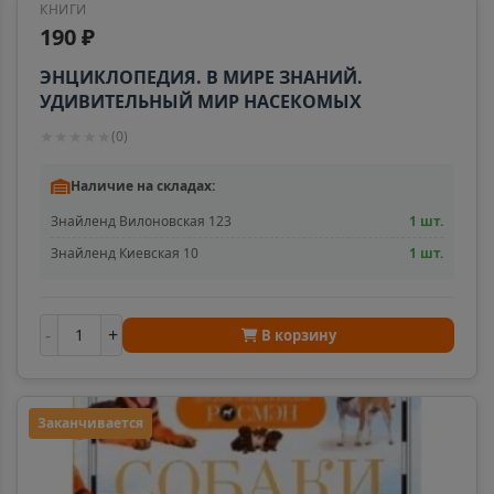
КНИГИ
190 ₽
Адыгейск
📍
ЭНЦИКЛОПЕДИЯ. В МИРЕ ЗНАНИЙ.
Республика Адыгея
УДИВИТЕЛЬНЫЙ МИР НАСЕКОМЫХ
★
★
★
★
★
(
0
)
Азнакаево
📍
Республика Татарстан
Наличие на складах:
Знайленд Вилоновская 123
1 шт.
Знайленд Киевская 10
1 шт.
Азов
📍
Ростовская область
-
+
В корзину
Ак-Довурак
📍
Республика Тыва
Заканчивается
Аксай
📍