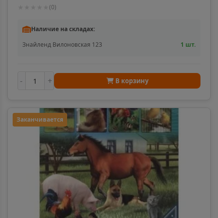
мире знаний. изд-во: Проф-пресс авт:0+
★
★
★
★
★
(
0
)
Наличие на складах:
Знайленд Вилоновская 123
1 шт.
-
+
В корзину
Заканчивается