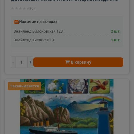
мире знаний. изд-во: Проф-пресс авт:0+
★
★
★
★
★
(
0
)
Наличие на складах:
Знайленд Вилоновская 123
2 шт.
Знайленд Киевская 10
1 шт.
-
+
В корзину
Заканчивается