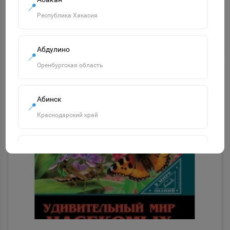
📍
Республика Хакасия
-
+
В корзину
Абдулино
📍
Оренбургская область
Заканчивается
Абинск
📍
Краснодарский край
Агидель
📍
Республика Башкортостан
Агрыз
📍
Республика Татарстан