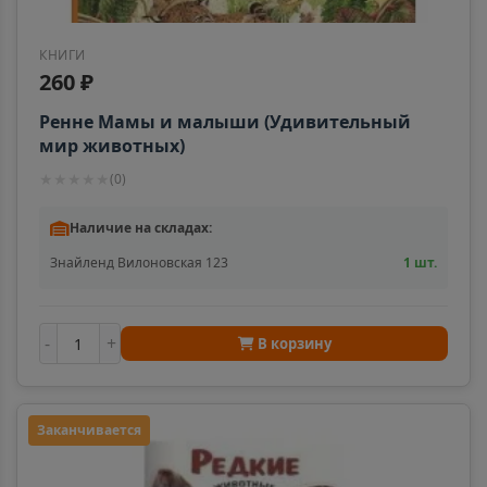
Алексин
КНИГИ
📍
260 ₽
Тульская область
Ренне Мамы и малыши (Удивительный
мир животных)
Алупка
📍
★
★
★
★
★
(
0
)
Республика Крым
Наличие на складах:
Знайленд Вилоновская 123
1 шт.
Алушта
📍
Республика Крым
-
+
В корзину
Альметьевск
📍
Республика Татарстан
Заканчивается
Амурск