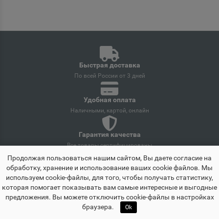
Новосибирская область
Барнаул
📍
Алтайский край
Быстрая доставка
По всей России от 3 дней
Барыш
📍
Ульяновская область
Удобная оплата
Наличными, картой, онлайн
Батайск
📍
Гарантия качества
Ростовская область
Все товары сертифицированы
Продолжая пользоваться нашим сайтом, Вы даете согласие на
обработку, хранение и использование ваших cookie файлов. Мы
Поддержка 24/7
Бахчисарай
используем cookie-файлы, для того, чтобы получать статистику,
Всегда готовы помочь
📍
которая помогает показывать вам самые интересные и выгодные
Республика Крым
предложения. Вы можете отключить cookie-файлы в настройках
🏠
☰
♡
👤
🛒
браузера.
Ok
Главная
Каталог
Избранное
Профиль
Корзина