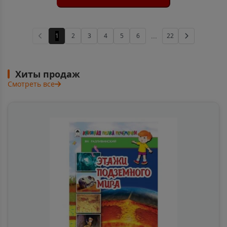
Аркадак
📍
Саратовская область
...
1
2
3
4
5
6
22
Армавир
📍
Краснодарский край
Хиты продаж
Смотреть все
Армянск
📍
Республика Крым
Арсеньев
📍
Приморский край
Арск
📍
Республика Татарстан