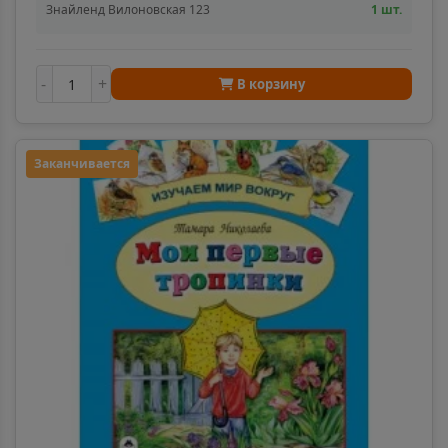
Знайленд Вилоновская 123
1 шт.
Анжеро-Судженск
📍
Кемеровская область
-
+
В корзину
Анива
📍
Сахалинская область
Заканчивается
Апатиты
📍
Мурманская область
Апрелевка
📍
Московская область
Апшеронск
📍
Краснодарский край