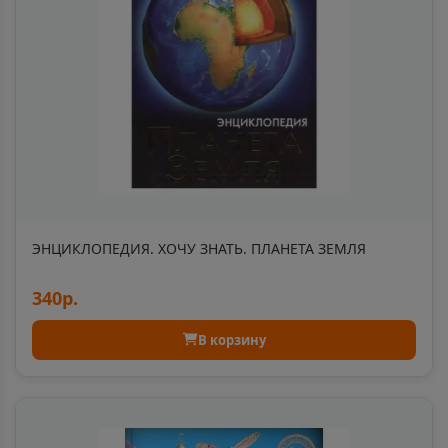
📍
Челябинская область
Баксан
📍
Республика Кабардино-Балкария
Балабаново
📍
Калужская область
ЭНЦИКЛОПЕДИЯ. ХОЧУ ЗНАТЬ. ПЛАНЕТА ЗЕМЛЯ
Балаково
340р.
📍
Саратовская область
В корзину
Балахна
📍
Нижегородская область