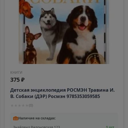
Ростовская область
Алагир
📍
Республика Северная Осетия
Алапаевск
📍
Свердловская область
КНИГИ
Алатырь
375 ₽
📍
Чувашская Республика
Детская энциклопедия РОСМЭН Травина И.
В. Собаки (ДЭР) Росмэн 9785353059585
Алдан
★
★
★
★
★
(
0
)
📍
Республика Саха
Наличие на складах:
Знайленд Вилоновская 123
1 шт.