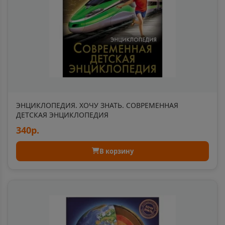
Багратионовск
📍
Калининградская область
Байкальск
📍
Иркутская область
ЭНЦИКЛОПЕДИЯ. ХОЧУ ЗНАТЬ. СОВРЕМЕННАЯ
ДЕТСКАЯ ЭНЦИКЛОПЕДИЯ
Байконур
340р.
📍
Байконур - город республ-го значения
В корзину
Баймак
📍
Республика Башкортостан
Бакал