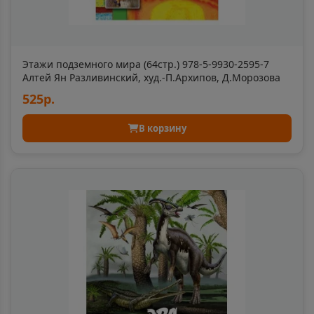
Артём
📍
Приморский край
Этажи подземного мира (64стр.) 978-5-9930-2595-7
Алтей Ян Разливинский, худ.-П.Архипов, Д.Морозова
Познаём мир 9785993025957
525р.
Артёмовский
📍
Свердловская область
В корзину
Архангельск
📍
Архангельская область
Асбест
📍
Свердловская область
Асино
📍