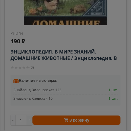
КНИГИ
190 ₽
ЭНЦИКЛОПЕДИЯ. В МИРЕ ЗНАНИЙ.
ДОМАШНИЕ ЖИВОТНЫЕ / Энциклопедия. В
мире знаний. изд-во: Проф-пресс авт:0+
★
★
★
★
★
(
0
)
Наличие на складах:
Знайленд Вилоновская 123
1 шт.
Знайленд Киевская 10
1 шт.
-
+
В корзину