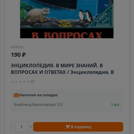
КНИГИ
190 ₽
ЭНЦИКЛОПЕДИЯ. В МИРЕ ЗНАНИЙ. В
ВОПРОСАХ И ОТВЕТАХ / Энциклопедия. В
мире знаний. изд-во: Проф-пресс авт:0+
★
★
★
★
★
(
0
)
Наличие на складах:
Знайленд Вилоновская 123
1 шт.
-
+
В корзину