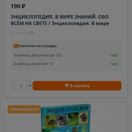
190 ₽
ЭНЦИКЛОПЕДИЯ. В МИРЕ ЗНАНИЙ. ОБО
ВСЁМ НА СВЕТЕ / Энциклопедия. В мире
знаний. изд-во: Проф-пресс авт:нет
★
★
★
★
★
(
0
)
Наличие на складах:
Знайленд Вилоновская 123
1 шт.
Знайленд Киевская 10
1 шт.
-
+
В корзину
Заканчивается