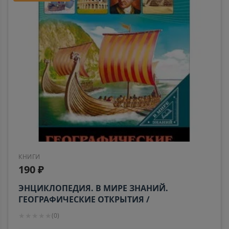
КНИГИ
190 ₽
ЭНЦИКЛОПЕДИЯ. В МИРЕ ЗНАНИЙ.
ГЕОГРАФИЧЕСКИЕ ОТКРЫТИЯ /
Энциклопедия. В мире знаний. изд-во:
★
★
★
★
★
(
0
)
Проф-пресс авт:0+