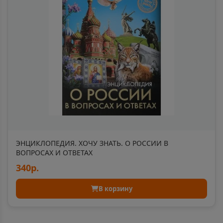
Балашиха
📍
Московская область
Балашов
📍
Саратовская область
Балей
📍
Забайкальский край
ЭНЦИКЛОПЕДИЯ. ХОЧУ ЗНАТЬ. О РОССИИ В
ВОПРОСАХ И ОТВЕТАХ
Балтийск
340р.
📍
Калининградская область
В корзину
Барабинск
📍