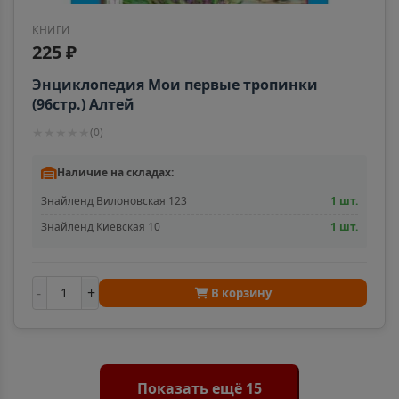
КНИГИ
225 ₽
Аргун
📍
Энциклопедия Мои первые тропинки
Чеченская Республика
(96стр.) Алтей
★
★
★
★
★
(
0
)
Ардатов
📍
Республика Мордовия
Наличие на складах:
Знайленд Вилоновская 123
1 шт.
Знайленд Киевская 10
1 шт.
Ардон
📍
Республика Северная Осетия
-
+
В корзину
Арзамас
📍
Нижегородская область
Показать ещё 15