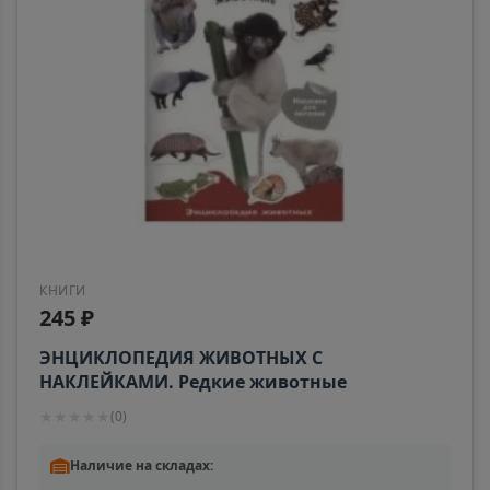
📍
Хабаровский край
Анадырь
📍
Чукотский АО
Анапа
📍
Краснодарский край
КНИГИ
Ангарск
245 ₽
📍
Иркутская область
ЭНЦИКЛОПЕДИЯ ЖИВОТНЫХ С
НАКЛЕЙКАМИ. Редкие животные
Андреаполь
★
★
★
★
★
(
0
)
📍
Тверская область
Наличие на складах: