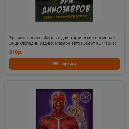
Томская область
Астрахань
📍
Астраханская область
Эра динозавров. Жизнь в доисторические времена /
Энциклопедии изд-во: Махаон авт:Гибберт К., Фаркас
Р.
Аткарск
810р.
📍
Саратовская область
В корзину
Ахтубинск
📍
Астраханская область
Ачинск
📍
Красноярский край