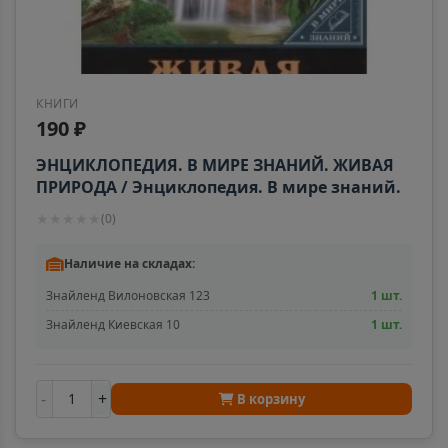
КНИГИ
190 ₽
ЭНЦИКЛОПЕДИЯ. В МИРЕ ЗНАНИЙ. ЖИВАЯ
ПРИРОДА / Энциклопедия. В мире знаний.
изд-во: Проф-пресс
★
★
★
★
★
(
0
)
Наличие на складах:
Знайленд Вилоновская 123
1 шт.
Знайленд Киевская 10
1 шт.
-
+
В корзину