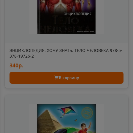
Ачхой-Мартан
📍
Чеченская Республика
Аша
📍
Челябинская область
ЭНЦИКЛОПЕДИЯ. ХОЧУ ЗНАТЬ. ТЕЛО ЧЕЛОВЕКА 978-5-
378-19726-2
Бабаево
340р.
📍
Вологодская область
В корзину
Бабушкин
📍
Республика Бурятия
Бавла
📍
Республика Татарстан