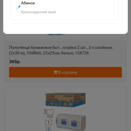
Абинск
📍
Краснодарский край
Агидель
📍
Республика Башкортостан
Полотенца бумажные быт., спайка 2 шт., 2-х слойные,
(2х30 м), ЛАЙМА, 22х23см, белые, 128726
Агрыз
365р.
📍
Республика Татарстан
В корзину
Адыгейск
📍
Республика Адыгея
Азнакаево
📍
Республика Татарстан