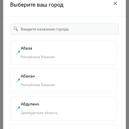
✕
Выберите ваш город
🔍
Абаза
Батарейка 1шт Camelion (AG00/SR 63) Alkaline BL1
📍
AG00/SR 63
Республика Хакасия
70р.
В корзину
Абакан
📍
Республика Хакасия
Похожие товары
Абдулино
Смотреть все
📍
Оренбургская область