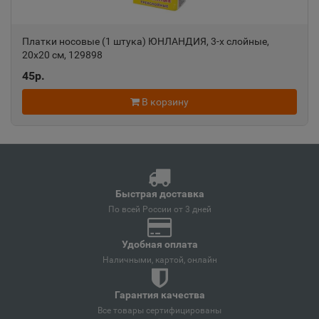
Анапа
📍
Краснодарский край
Платки носовые (1 штука) ЮНЛАНДИЯ, 3-х слойные,
20х20 см, 129898
Ангарск
45р.
📍
Иркутская область
В корзину
Андреаполь
📍
Тверская область
Быстрая доставка
Анжеро-Судженск
По всей России от 3 дней
📍
Кемеровская область
Удобная оплата
Наличными, картой, онлайн
Анива
📍
Гарантия качества
Сахалинская область
Все товары сертифицированы