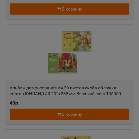
📍
Свердловская область
В корзину
Алатырь
📍
Чувашская Республика
Алдан
📍
Республика Саха
Алейск
Альбом для рисования А4 20 листов скоба обложка
📍
картон ЮНЛАНДИЯ 202х285 мм Вязаный заяц 105050
Алтайский край
40р.
В корзину
Александров
📍
Владимирская область