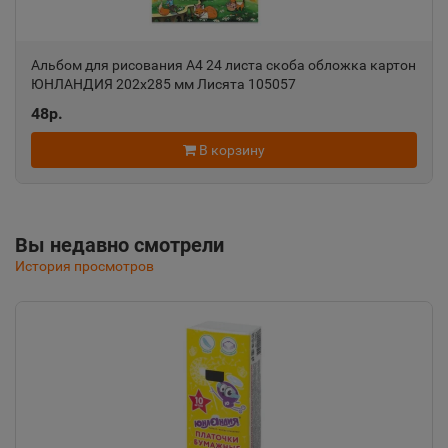
Алушта
Альбом для рисования А4 24 листа скоба обложка картон
📍
ЮНЛАНДИЯ 202х285 мм Лисята 105057
Республика Крым
48р.
В корзину
Альметьевск
📍
Республика Татарстан
Вы недавно смотрели
Амурск
История просмотров
📍
Хабаровский край
Анадырь
📍
Чукотский АО