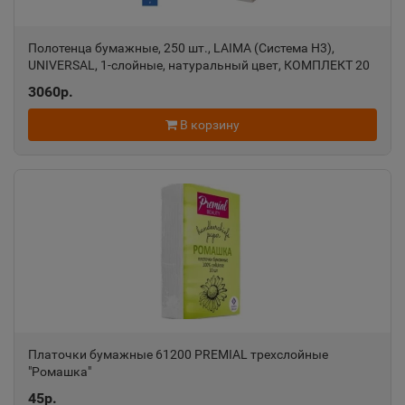
Азов
Полотенца бумажные, 250 шт., LAIMA (Система H3),
📍
UNIVERSAL, 1-слойные, натуральный цвет, КОМПЛЕКТ 20
Ростовская область
пачек, 21х21,6, V-сложение, 129538
3060р.
В корзину
Ак-Довурак
📍
Республика Тыва
Аксай
📍
Ростовская область
Алагир
📍
Республика Северная Осетия
Платочки бумажные 61200 PREMIAL трехслойные
"Ромашка"
Алапаевск
45р.