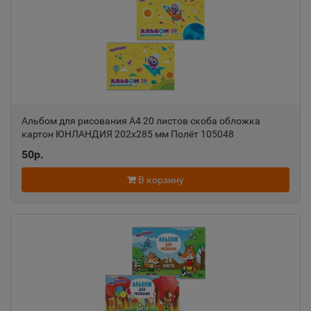
Александровск
📍
Пермский край
Александровск-Сахалинский
📍
Сахалинская область
Альбом для рисования А4 20 листов скоба обложка
картон ЮНЛАНДИЯ 202х285 мм Полёт 105048
Алексеевка
50р.
📍
Белгородская область
В корзину
Алексин
📍
Тульская область
Алупка
📍
Республика Крым