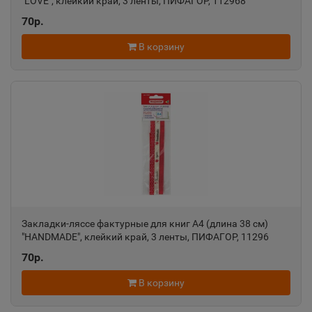
📍
"LOVE", клейкий край, 3 ленты, ПИФАГОР, 112968
Республика Адыгея
70р.
В корзину
Азнакаево
📍
Республика Татарстан
Азов
📍
Ростовская область
Ак-Довурак
📍
Республика Тыва
Закладки-ляссе фактурные для книг А4 (длина 38 см)
"HANDMADE", клейкий край, 3 ленты, ПИФАГОР, 11296
70р.
Аксай
📍
В корзину
Ростовская область