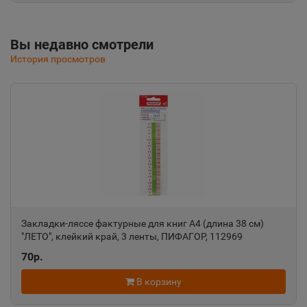
Анадырь
📍
Вы недавно смотрели
Чукотский АО
История просмотров
Анапа
📍
Краснодарский край
Ангарск
📍
Иркутская область
Закладки-ляссе фактурные для книг А4 (длина 38 см)
Андреаполь
📍
"ЛЕТО", клейкий край, 3 ленты, ПИФАГОР, 112969
Тверская область
70р.
В корзину
Анжеро-Судженск
📍