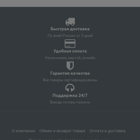
Кемеровская область
Анива
📍
Быстрая доставка
Сахалинская область
По всей России от 3 дней
Удобная оплата
Апатиты
📍
Наличными, картой, онлайн
Мурманская область
Гарантия качества
Все товары сертифицированы
Апрелевка
📍
Московская область
Поддержка 24/7
Всегда готовы помочь
Апшеронск
📍
Краснодарский край
О компании
Обмен и возврат товара
Оплата и доставка