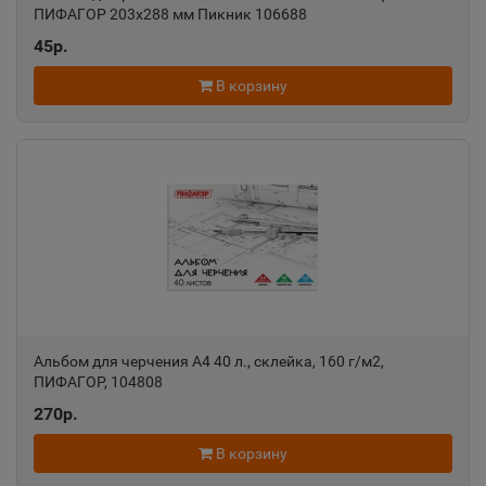
Алексин
📍
ПИФАГОР 203х288 мм Пикник 106688
Тульская область
45р.
В корзину
Алупка
📍
Республика Крым
Алушта
📍
Республика Крым
Альметьевск
📍
Республика Татарстан
Альбом для черчения А4 40 л., склейка, 160 г/м2,
ПИФАГОР, 104808
270р.
Амурск
📍
В корзину
Хабаровский край