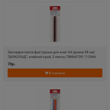
Алагир
📍
Республика Северная Осетия
Алапаевск
📍
Свердловская область
Закладки-ляссе фактурные для книг А4 (длина 38 см)
Алатырь
📍
"ШОКОЛАД", клейкий край, 3 ленты, ПИФАГОР, 112966
Чувашская Республика
70р.
В корзину
Алдан
📍
Республика Саха
Алейск
📍
Алтайский край