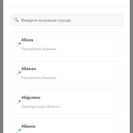
🔍
"ECO" Тетрадь 12л А5ф Класс "С" клетка на скобе серия
-МонстрТраки- 067964
Абаза
📍
14р.
Республика Хакасия
В корзину
Абакан
📍
Республика Хакасия
Похожие товары
Смотреть все
Абдулино
📍
Оренбургская область
Абинск
📍