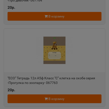
-Про девочек- 067764
20р.
В корзину
"ECO" Тетрадь 12л А5ф Класс "С" клетка на скобе серия
-Прогулка по зоопарку- 067763
20р.
В корзину