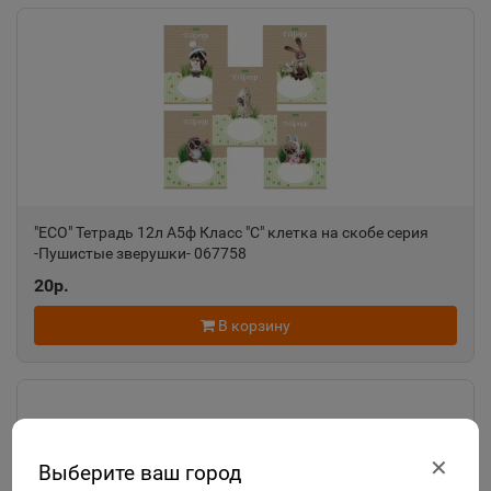
"ECO" Тетрадь 12л А5ф Класс "С" клетка на скобе серия
-Пушистые зверушки- 067758
20р.
В корзину
✕
Выберите ваш город