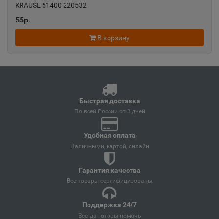
KRAUSE 51400 220532
55р.
Ангарск
📍
В корзину
Иркутская область
Андреаполь
📍
Тверская область
Быстрая доставка
По всей России от 3 дней
Анжеро-Судженск
📍
Удобная оплата
Кемеровская область
Наличными, картой, онлайн
Гарантия качества
Анива
📍
Все товары сертифицированы
Сахалинская область
Поддержка 24/7
Всегда готовы помочь