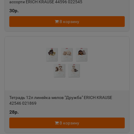
ассорти ERICH KRAUSE 44596 022545
Азов
📍
30р.
Ростовская область
В корзину
Ак-Довурак
📍
Республика Тыва
Аксай
📍
Ростовская область
Алагир
📍
Тетрадь 12л линейка мелов "Дружба" ERICH KRAUSE
Республика Северная Осетия
42546 021869
28р.
Алапаевск
В корзину
📍
Свердловская область