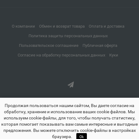
Апатиты
📍
Мурманская область
О компании
Обмен и возврат товара
Оплата и доставка
Апрелевка
📍
Политика защиты персональных данных
Московская область
Пользовательское соглашение
Публичная оферта
Согласие на обработку персональных данных
Куки
Апшеронск
📍
Краснодарский край
Аргун
📍
Чеченская Республика
Продолжая пользоваться нашим сайтом, Вы даете согласие на
обработку, хранение и использование ваших cookie файлов. Мы
используем cookie-файлы, для того, чтобы получать статистику,
Ардатов
которая помогает показывать вам самые интересные и выгодные
📍
предложения. Вы можете отключить cookie-файлы в настройках
Республика Мордовия
znayland.ru - Знайленд все для школы дома и офиса © 2021-2026
🏠
☰
♡
👤
🛒
браузера.
Ok