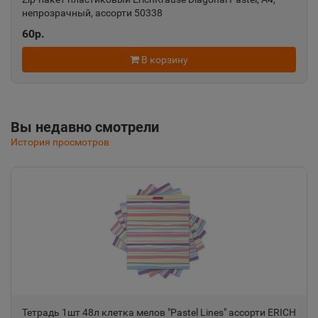
непрозрачный, ассорти 50338
Алушта
📍
60р.
Республика Крым
В корзину
Альметьевск
📍
Республика Татарстан
Вы недавно смотрели
История просмотров
Амурск
📍
Хабаровский край
Анадырь
📍
Чукотский АО
Анапа
📍
Тетрадь 1шт 48л клетка мелов "Pastel Lines" ассорти ERICH
Краснодарский край