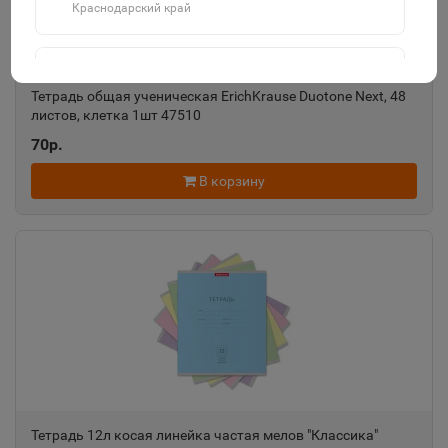
Краснодарский край
Агидель
📍
Тетрадь общая ученическая ErichKrause Duotone Next, 48
Республика Башкортостан
листов, клетка 1шт 47510
70р.
Агрыз
В корзину
📍
Республика Татарстан
Адыгейск
📍
Республика Адыгея
Азнакаево
📍
Республика Татарстан
Тетрадь 12л косая линейка частая мелов "Классика"