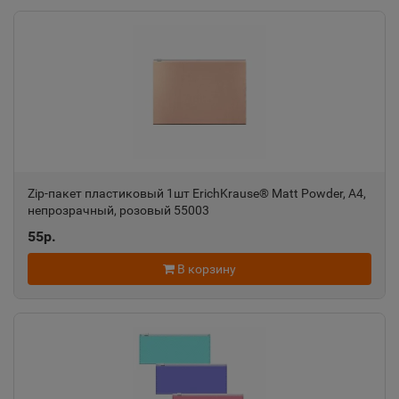
Алатырь
📍
Чувашская Республика
Алдан
📍
Республика Саха
Zip-пакет пластиковый 1шт ErichKrause® Matt Powder, A4,
непрозрачный, розовый 55003
Алейск
📍
55р.
Алтайский край
В корзину
Александров
📍
Владимирская область
Александровск