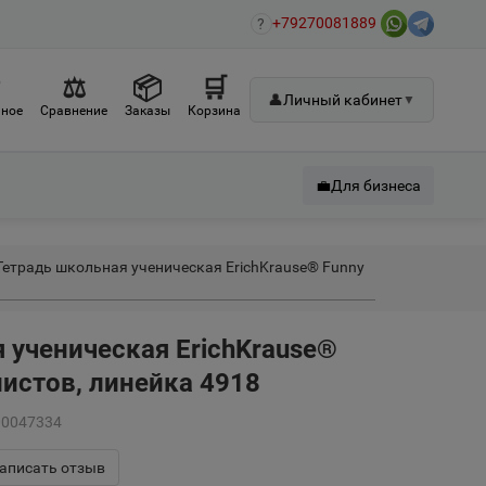
+79270081889
?
♡
⚖
📦
🛒
👤
Личный кабинет
▼
ное
Сравнение
Заказы
Корзина
💼
Для бизнеса
Тетрадь школьная ученическая ErichKrause® Funny
 ученическая ErichKrause®
листов, линейка 4918
00047334
аписать отзыв