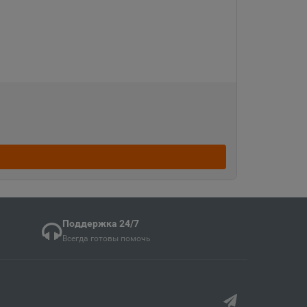
Судженск
кая область
ка
ая область
ка Мордовия
кая область
Поддержка 24/7
Всегда готовы помочь
в
ий край