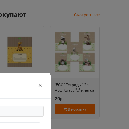
покупают
Смотреть все
✕
"ECO" Тетрадь 12л
"ECO" Тетрадь 12л
А5ф Класс "С" клетка
А5ф Класс "С" клетка
на скобе серия
на скобе серия
20р.
20р.
-Прогулка по
-Пушистые
зоопарку- 067763
зверушки- 067758
В корзину
В корзину