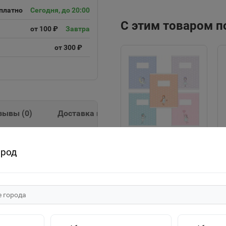
платно
Сегодня, до 20:00
С этим товаром 
от 100 ₽
Завтра
от 300 ₽
зывы (
0
)
Доставка и оплата
"ECO" Тетрадь 12л
сет, мелованный картон
ород
А5ф Класс "С" клетка
на скобе серия -Про
20р.
девочек- 067764
В корзину