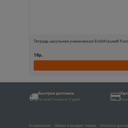
Ангарск
📍
Иркутская область
Анива
📍
Сахалинская облас
Тетрадь школьная ученическая ErichKrause® Funn
18р.
Апшеронск
📍
Краснодарский кра
Ардон
📍
Республика Северн
Быстрая доставка
Удо
По всей России от 3 дней
Нали
Армавир
📍
Краснодарский кра
О компании
Обмен и возврат товара
Оплата и доста