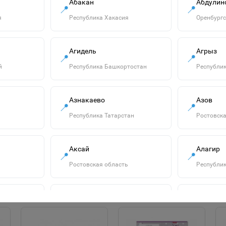
Абакан
Абдулин
📍
📍
я
Республика Хакасия
Оренбургс
Агидель
Агрыз
📍
📍
й
Республика Башкортостан
Республик
"ECO" Тетрадь 12л
Азнакаево
Азов
📍
А5ф Класс "С" клетка
📍
на скобе серия
Республика Татарстан
Ростовска
14р.
-МонстрТраки-
067964
В корзину
Аксай
Алагир
📍
📍
Ростовская область
Республик
Алатырь
Алдан
📍
📍
сть
Чувашская Республика
Республик