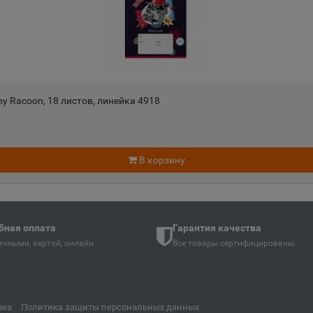
Андреаполь
Анжеро-
📍
📍
Тверская область
Кемеровс
Апатиты
Апрелев
📍
📍
ть
Мурманская область
Московск
y Racoon, 18 листов, линейка 4918
Аргун
Ардатов
📍
📍
й
Чеченская Республика
Республи
В корзину
Арзамас
Аркадак
📍
📍
ая Осетия
Нижегородская область
Саратовс
бная оплата
Гарантия качества
чными, картой, онлайн
Все товары сертифицированы
Армянск
Арсенье
📍
📍
й
Республика Крым
Приморск
вка
Политика защиты персональных данных