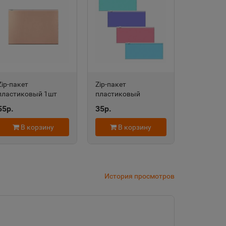
дровск
 край
Zip-пакет
Zip-пакет
область
пластиковый 1шт
пластиковый
ErichKrause® Matt
ErichKrause Diagonal
55р.
35р.
Powder, A4,
Pastel, 190х70мм,
непрозрачный,
непрозрачный,
В корзину
В корзину
евск
розовый 55003
ассорти 54974
а Татарстан
История просмотров
рский край