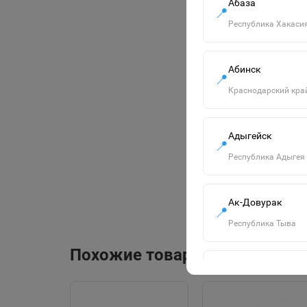
Абаза
📍
Республика Хакаси
Абинск
📍
Краснодарский кра
Адыгейск
📍
Республика Адыгея
Ак-Довурак
📍
Республика Тыва
Похожие товары
Алапаевск
📍
Свердловская обла