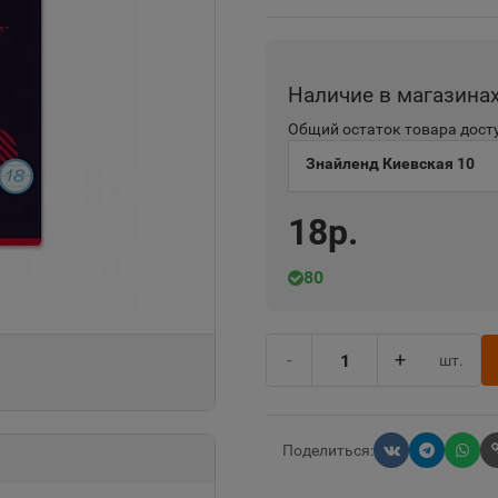
Наличие в магазина
Общий остаток товара досту
Знайленд Киевская 10
18р.
80
-
+
шт.
Поделиться: