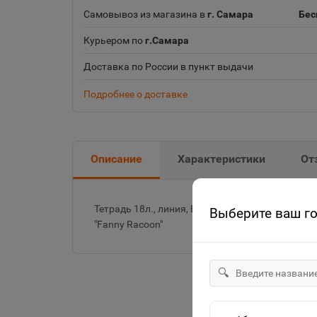
Самовывоз из магазина в
г. Самара
Бес
Курьером по
г.Самара
Доставка по России в пункт выдачи
Подробнее о доставке
Описание
Характеристики
От
Тетрадь 18л., линия, Erich Krause, скрепка, оф
Выберите ваш г
"Fanny Racoon"
🔍