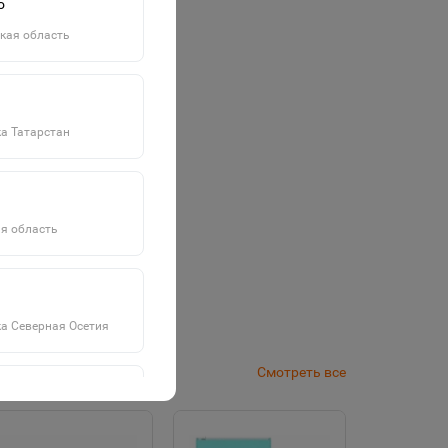
о
кая область
а Татарстан
я область
а Северная Осетия
Смотреть все
а Саха