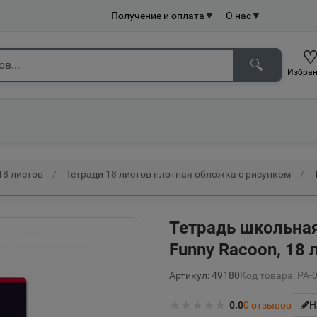
Получение и оплата
▼
О нас
▼
🔍
Избран
18 листов
Тетради 18 листов плотная обложка с рисунком
Тетрадь школьная
Funny Racoon, 18 
Артикул: 49180
Код товара: РА-
★
★
★
★
★
0.0
0
отзывов
Н