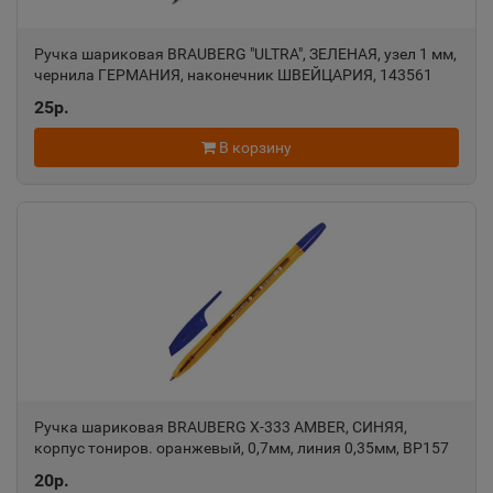
Адыгейск
📍
Ручка шариковая BRAUBERG "ULTRA", ЗЕЛЕНАЯ, узел 1 мм,
Республика Адыгея
чернила ГЕРМАНИЯ, наконечник ШВЕЙЦАРИЯ, 143561
25р.
Азнакаево
📍
В корзину
Республика Татарстан
Азов
📍
Ростовская область
Ак-Довурак
📍
Республика Тыва
Ручка шариковая BRAUBERG X-333 AMBER, СИНЯЯ,
корпус тониров. оранжевый, 0,7мм, линия 0,35мм, BP157
Аксай
📍
20р.
Ростовская область