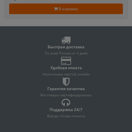
Анжеро-Судженск
📍
В корзину
Кемеровская область
Анива
📍
Сахалинская область
Быстрая доставка
По всей России от 3 дней
Апатиты
📍
Удобная оплата
Мурманская область
Наличными, картой, онлайн
Гарантия качества
Апрелевка
📍
Все товары сертифицированы
Московская область
Поддержка 24/7
Всегда готовы помочь
Апшеронск
📍
Краснодарский край