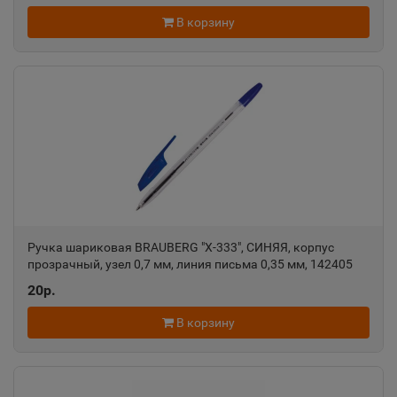
В корзину
Алагир
📍
Республика Северная Осетия
Алапаевск
📍
Свердловская область
Алатырь
📍
Ручка шариковая BRAUBERG "X-333", СИНЯЯ, корпус
Чувашская Республика
прозрачный, узел 0,7 мм, линия письма 0,35 мм, 142405
20р.
Алдан
📍
В корзину
Республика Саха
Алейск