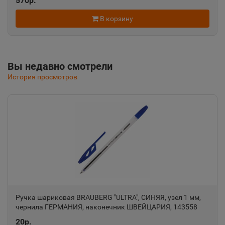
570р.
Хабаровский край
В корзину
Анадырь
📍
Чукотский АО
Вы недавно смотрели
История просмотров
Анапа
📍
Краснодарский край
Ангарск
📍
Иркутская область
Андреаполь
📍
Ручка шариковая BRAUBERG "ULTRA", СИНЯЯ, узел 1 мм,
Тверская область
чернила ГЕРМАНИЯ, наконечник ШВЕЙЦАРИЯ, 143558
20р.