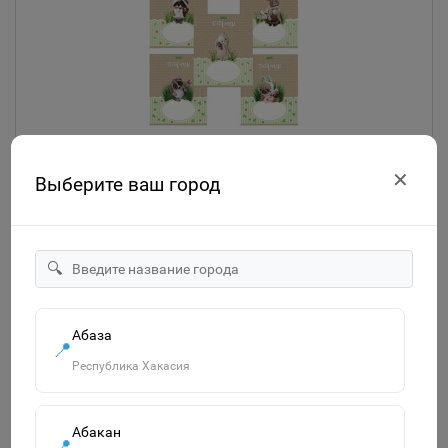
"ECO" Тетрадь 12л А5ф Класс "С" клетка на скобе серия
✕
Выберите ваш город
-Пушистые зверушки- 067758
20р.
В корзину
🔍
Абаза
📍
Республика Хакасия
Абакан
📍