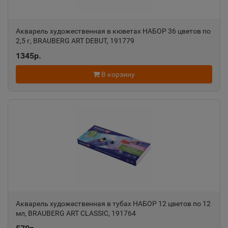
Алексин
📍
Акварель художественная в кюветах НАБОР 36 цветов по
Тульская область
2,5 г, BRAUBERG ART DEBUT, 191779
1345р.
Алупка
📍
В корзину
Республика Крым
Алушта
📍
Республика Крым
Альметьевск
📍
Республика Татарстан
Акварель художественная в тубах НАБОР 12 цветов по 12
мл, BRAUBERG ART CLASSIC, 191764
Амурск
📍