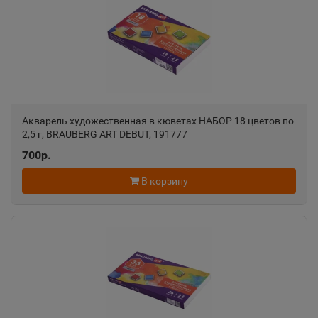
📍
Алтайский край
Александров
📍
Владимирская область
Акварель художественная в кюветах НАБОР 18 цветов по
2,5 г, BRAUBERG ART DEBUT, 191777
Александровск
📍
700р.
Пермский край
В корзину
Александровск-Сахалинский
📍
Сахалинская область
Алексеевка
📍
Белгородская область