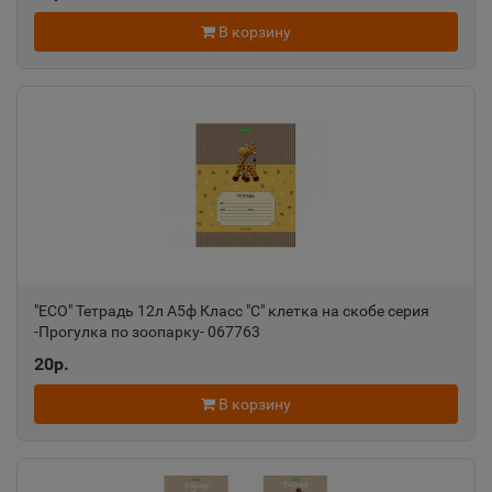
В корзину
"ECO" Тетрадь 12л А5ф Класс "С" клетка на скобе серия
-Прогулка по зоопарку- 067763
20р.
В корзину