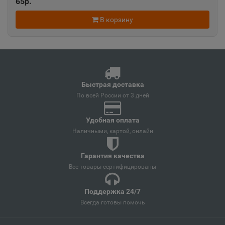
65р.
В корзину
Ангарск
📍
Иркутская область
Андреаполь
📍
Быстрая доставка
Тверская область
По всей России от 3 дней
Удобная оплата
Анжеро-Судженск
📍
Наличными, картой, онлайн
Кемеровская область
Гарантия качества
Все товары сертифицированы
Анива
📍
Сахалинская область
Поддержка 24/7
Всегда готовы помочь
Апатиты