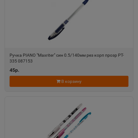
Алатырь
📍
Чувашская Республика
Алдан
📍
Республика Саха
Ручка PIANO "Maxriter" син 0.5/140мм рез корп прозр PT-
335 087153
45р.
Алейск
📍
Алтайский край
В корзину
Александров
📍
Владимирская область
Александровск
📍