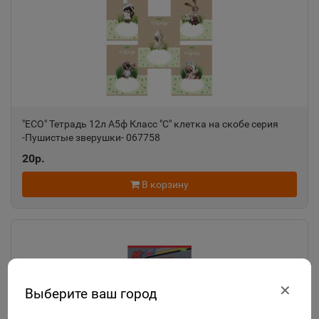
"ECO" Тетрадь 12л А5ф Класс "С" клетка на скобе серия
-Пушистые зверушки- 067758
20р.
В корзину
✕
Выберите ваш город