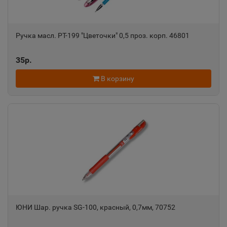
Пермский край
Александровск-Сахалинский
Ручка масл. РТ-199 "Цветочки" 0,5 проз. корп. 46801
📍
Сахалинская область
35р.
В корзину
Алексеевка
📍
Белгородская область
Алексин
📍
Тульская область
Алупка
📍
Республика Крым
ЮНИ Шар. ручка SG-100, красный, 0,7мм, 70752