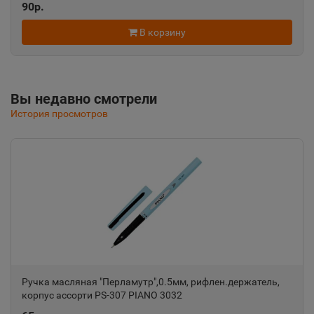
90р.
Алушта
📍
Республика Крым
В корзину
Альметьевск
📍
Вы недавно смотрели
Республика Татарстан
История просмотров
Амурск
📍
Хабаровский край
Анадырь
📍
Чукотский АО
Анапа
Ручка масляная "Перламутр",0.5мм, рифлен.держатель,
📍
корпус ассорти PS-307 PIANO 3032
Краснодарский край