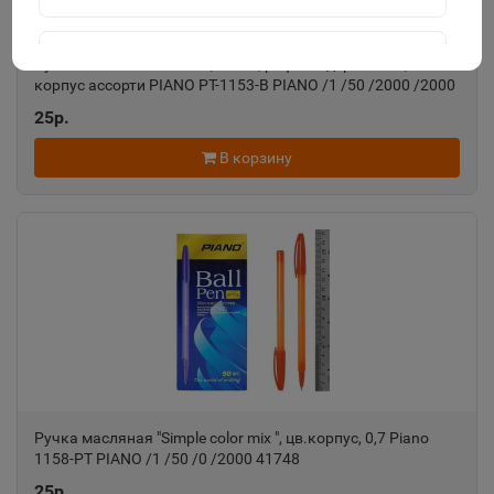
Агидель
Ручка масляная "Капли",0.5мм, рифлен. держатель,
📍
корпус ассорти PIANO РТ-1153-В PIANO /1 /50 /2000 /2000
Республика Башкортостан
303214
25р.
В корзину
Агрыз
📍
Республика Татарстан
Адыгейск
📍
Республика Адыгея
Азнакаево
📍
Республика Татарстан
Ручка масляная "Simple сolor mix ", цв.корпус, 0,7 Piano
1158-РТ PIANO /1 /50 /0 /2000 41748
Азов
25р.