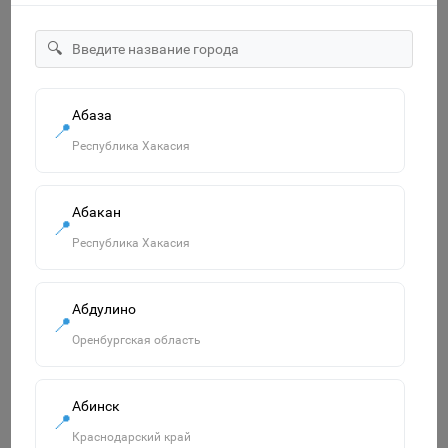
🔍
"ECO" Тетрадь 12л А5ф Класс "С" клетка на скобе серия
-МонстрТраки- 067964
14р.
Абаза
📍
Республика Хакасия
В корзину
Абакан
📍
Похожие товары
Республика Хакасия
Смотреть все
Абдулино
📍
Оренбургская область
Абинск
📍
Краснодарский край