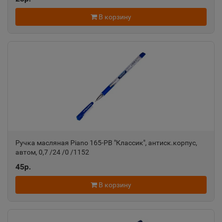
📍
Ростовская область
В корзину
Ак-Довурак
📍
Республика Тыва
Аксай
📍
Ростовская область
Алагир
Ручка масляная Piano 165-PB "Классик", антиск.корпус,
📍
автом, 0,7 /24 /0 /1152
Республика Северная Осетия
45р.
В корзину
Алапаевск
📍
Свердловская область