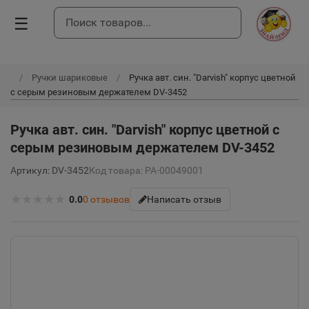
☰
Ручки шариковые
Ручка авт. син. "Darvish" корпус цветной
с серым резиновым держателем DV-3452
Ручка авт. син. "Darvish" корпус цветной с
серым резиновым держателем DV-3452
Артикул: DV-3452
Код товара: РА-00049001
★
★
★
★
★
0.0
0
отзывов
Написать отзыв