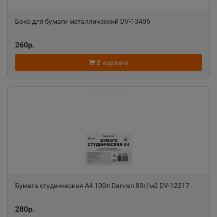
Бокс для бумаги металлический DV-13406
Александровск-Сахалинский
📍
Сахалинская область
260р.
В корзину
Алексеевка
📍
Белгородская область
Алексин
📍
Тульская область
Алупка
📍
Республика Крым
Бумага студенческая А4 100л Darvish 80г/м2 DV-12217
280р.
Алушта