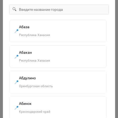
🔍
"ECO" Тетрадь 12л А5ф Класс "С" клетка на скобе серия
-МонстрТраки- 067964
14р.
Абаза
📍
В корзину
Республика Хакасия
Абакан
📍
Похожие товары
Республика Хакасия
Смотреть все
Абдулино
📍
Оренбургская область
Абинск
📍
Краснодарский край