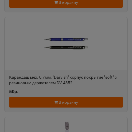
В корзину
Ростовская область
Ак-Довурак
📍
Республика Тыва
Аксай
📍
Ростовская область
Карандаш мех. 0,7мм. "Darvish" корпус покрытие "soft" с
Алагир
резиновым держателем DV-4352
📍
Республика Северная Осетия
50р.
В корзину
Алапаевск
📍
Свердловская область