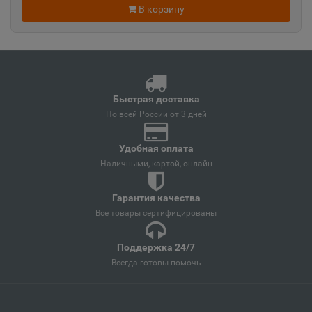
В корзину
Ангарск
📍
Иркутская область
Андреаполь
📍
Быстрая доставка
Тверская область
По всей России от 3 дней
Удобная оплата
Анжеро-Судженск
Наличными, картой, онлайн
📍
Кемеровская область
Гарантия качества
Все товары сертифицированы
Анива
📍
Поддержка 24/7
Сахалинская область
Всегда готовы помочь
Апатиты
📍