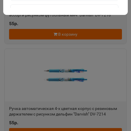
Ручка авт. 4-х цветная корпус с резиновым держателем
Агидель
ассорти рисунком футбольный мяч "Darvish" DV-7218
📍
Республика Башкортостан
55р.
В корзину
Агрыз
📍
Республика Татарстан
Адыгейск
📍
Республика Адыгея
Азнакаево
📍
Республика Татарстан
Ручка автоматическая 4-х цветная корпус с резиновым
держателем с рисунком дельфин "Darvish" DV-7214
55р.
Азов
📍