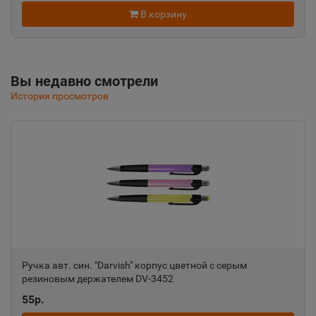
📍
В корзину
Республика Крым
Альметьевск
📍
Вы недавно смотрели
Республика Татарстан
История просмотров
Амурск
📍
Хабаровский край
Анадырь
📍
Чукотский АО
Ручка авт. син. "Darvish" корпус цветной с серым
Анапа
резиновым держателем DV-3452
📍
Краснодарский край
55р.