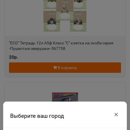
"ECO" Тетрадь 12л А5ф Класс "С" клетка на скобе серия
-Пушистые зверушки- 067758
20р.
В корзину
✕
Выберите ваш город