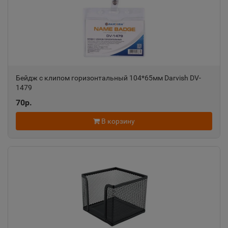
Алатырь
📍
Чувашская Республика
Алдан
📍
Республика Саха
Бейдж с клипом горизонтальный 104*65мм Darvish DV-
1479
70р.
Алейск
📍
В корзину
Алтайский край
Александров
📍
Владимирская область
Александровск
📍
Пермский край