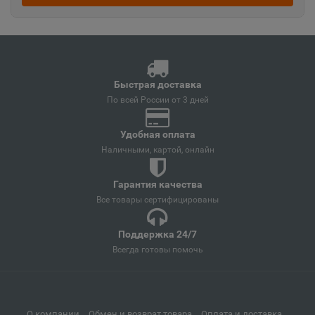
Ангарск
📍
Иркутская область
Андреаполь
Быстрая доставка
📍
По всей России от 3 дней
Тверская область
Удобная оплата
Наличными, картой, онлайн
Анжеро-Судженск
📍
Кемеровская область
Гарантия качества
Все товары сертифицированы
Анива
📍
Поддержка 24/7
Сахалинская область
Всегда готовы помочь
Апатиты
📍
Мурманская область
О компании
Обмен и возврат товара
Оплата и доставка