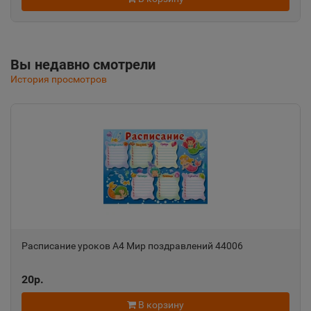
📍
Республика Крым
Альметьевск
Вы недавно смотрели
📍
История просмотров
Республика Татарстан
Амурск
📍
Хабаровский край
Анадырь
📍
Чукотский АО
Расписание уроков А4 Мир поздравлений 44006
Анапа
📍
20р.
Краснодарский край
В корзину