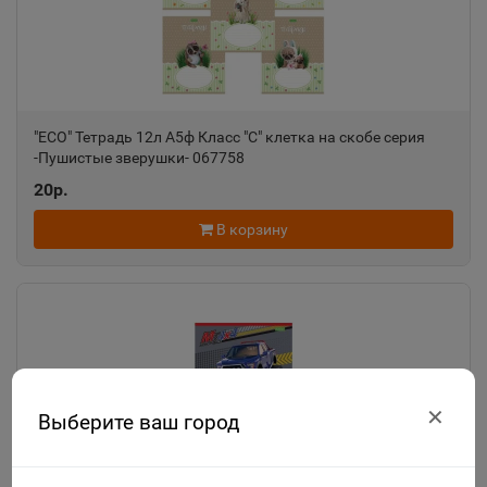
"ECO" Тетрадь 12л А5ф Класс "С" клетка на скобе серия
-Пушистые зверушки- 067758
20р.
В корзину
✕
Выберите ваш город