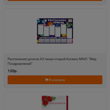
Ростовская область
Ак-Довурак
📍
Республика Тыва
Аксай
📍
Ростовская область
Расписание уроков А3 пиши-стирай Космос М941 "Мир
Поздравлений"
Алагир
📍
120р.
Республика Северная Осетия
В корзину
Алапаевск
📍
Свердловская область