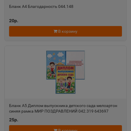
Бланк А4 Благодарность 044.148
Александровск-Сахалинский
📍
20р.
Сахалинская область
В корзину
Алексеевка
📍
Белгородская область
Алексин
📍
Тульская область
Алупка
📍
Бланк А5 Диплом выпускника детского сада мелоартон
Республика Крым
синяя рамка МИР ПОЗДРАВЛЕНИЙ 042.319 643697
25р.
Алушта
В корзину