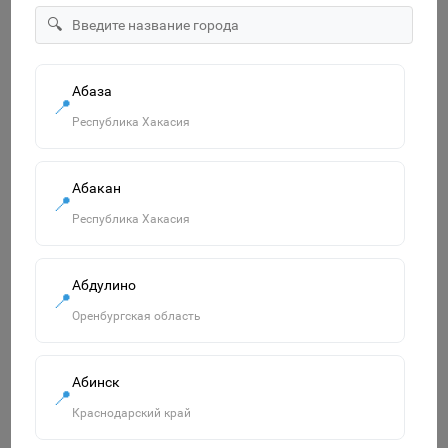
"ECO" Тетрадь 12л А5ф Класс "С" клетка на скобе серия
🔍
-МонстрТраки- 067964
14р.
Абаза
В корзину
📍
Республика Хакасия
Абакан
Похожие товары
📍
Смотреть все
Республика Хакасия
Абдулино
📍
Оренбургская область
Абинск
📍
Краснодарский край