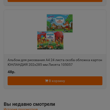
Алупка
📍
Республика Крым
Алушта
📍
Республика Крым
Альбом для рисования А4 24 листа скоба обложка картон
Альметьевск
📍
ЮНЛАНДИЯ 202х285 мм Лисята 105057
Республика Татарстан
48р.
В корзину
Амурск
📍
Хабаровский край
Вы недавно смотрели
Анадырь
История просмотров