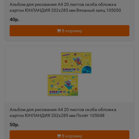
Альбом для рисования А4 20 листов скоба обложка
Александров
📍
картон ЮНЛАНДИЯ 202х285 мм Вязаный заяц 105050
Владимирская область
40р.
В корзину
Александровск
📍
Пермский край
Александровск-Сахалинский
📍
Сахалинская область
Алексеевка
📍
Белгородская область
Альбом для рисования А4 20 листов скоба обложка
картон ЮНЛАНДИЯ 202х285 мм Полёт 105048
50р.
Алексин
📍
Тульская область
В корзину