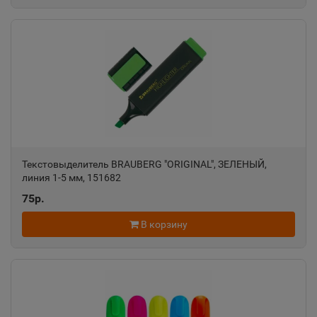
Азнакаево
📍
Республика Татарстан
Азов
📍
Ростовская область
Текстовыделитель BRAUBERG "ORIGINAL", ЗЕЛЕНЫЙ,
Ак-Довурак
📍
линия 1-5 мм, 151682
Республика Тыва
75р.
В корзину
Аксай
📍
Ростовская область
Алагир
📍