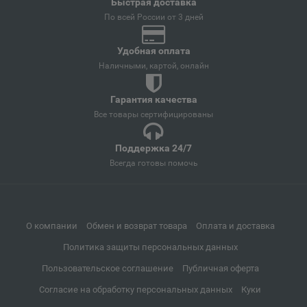
Быстрая доставка
По всей России от 3 дней
Анива
📍
Сахалинская область
Удобная оплата
Наличными, картой, онлайн
Апатиты
📍
Гарантия качества
Мурманская область
Все товары сертифицированы
Поддержка 24/7
Апрелевка
📍
Всегда готовы помочь
Московская область
Апшеронск
О компании
Обмен и возврат товара
Оплата и доставка
📍
Краснодарский край
Политика защиты персональных данных
Пользовательское соглашение
Публичная оферта
Аргун
Согласие на обработку персональных данных
Куки
📍