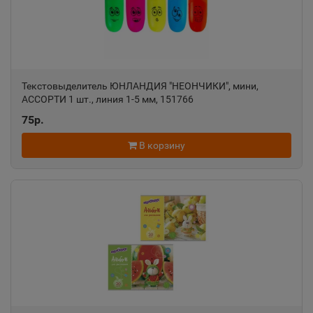
Республика Северная Осетия
Алапаевск
📍
Свердловская область
Текстовыделитель ЮНЛАНДИЯ "НЕОНЧИКИ", мини,
АССОРТИ 1 шт., линия 1-5 мм, 151766
75р.
Алатырь
📍
Чувашская Республика
В корзину
Алдан
📍
Республика Саха
Алейск
📍
Алтайский край