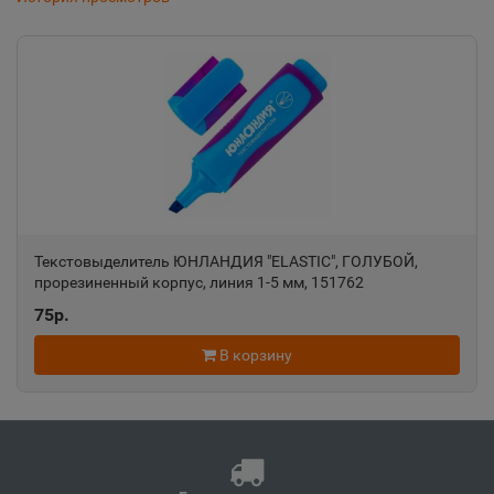
📍
Чукотский АО
Анапа
📍
Краснодарский край
Ангарск
📍
Иркутская область
Текстовыделитель ЮНЛАНДИЯ "ELASTIC", ГОЛУБОЙ,
прорезиненный корпус, линия 1-5 мм, 151762
75р.
Андреаполь
📍
Тверская область
В корзину
Анжеро-Судженск
📍
Кемеровская область