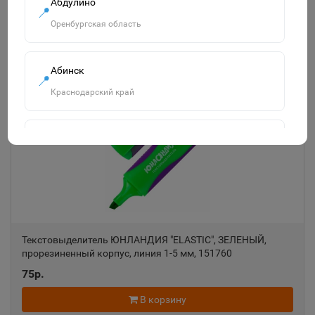
Абдулино
📍
Оренбургская область
Похожие товары
Абинск
Смотреть все
📍
Краснодарский край
Агидель
📍
Республика Башкортостан
Агрыз
📍
Республика Татарстан
Текстовыделитель ЮНЛАНДИЯ "ELASTIC", ЗЕЛЕНЫЙ,
прорезиненный корпус, линия 1-5 мм, 151760
75р.
Адыгейск
📍
Республика Адыгея
В корзину