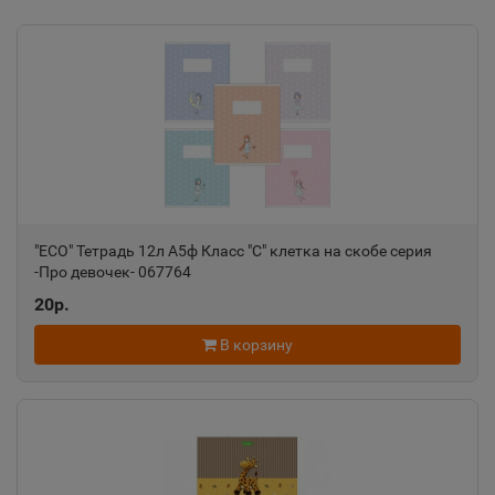
"ECO" Тетрадь 12л А5ф Класс "С" клетка на скобе серия
-Про девочек- 067764
20р.
В корзину