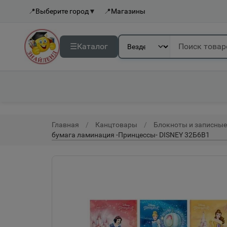
📍
Выберите город
▼
📍
Магазины
☰
Каталог
Главная
Канцтовары
Блокноты и записны
бумага ламинация -Принцессы- DISNEY 32Б6В1