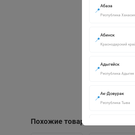
Абаза
📍
Республика Хакаси
Абинск
📍
Краснодарский кра
Адыгейск
📍
Республика Адыгея
Ак-Довурак
📍
Республика Тыва
Похожие товары
Алапаевск
📍
Свердловская обла