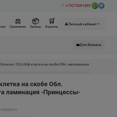
+79270081889
?
♡
⚖
📦
🛒
👤
Личный кабинет
▼
ное
Сравнение
Заказы
Корзина
💼
Для бизнеса
Блокнот 32л А6ф клетка на скобе Обл. мелованная
клетка на скобе Обл.
га ламинация -Принцессы-
У-00006631