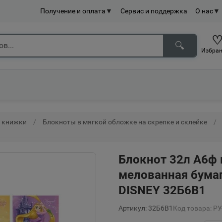
Получение и оплата
▼
Сервис и поддержка
О нас
▼
🔍
Избран
е книжки
Блокноты в мягкой обложке на скрепке и склейке
Блокнот 32л А6ф 
мелованная бума
DISNEY 32Б6В1
Артикул: 32Б6В1
Код товара: Р