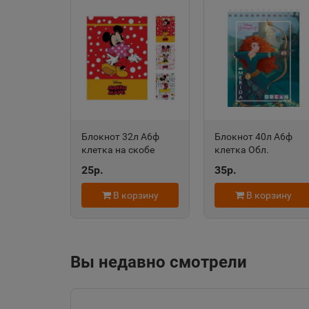
Алейск
📍
Алтайский край
Александровск-
Сахалинский
📍
Блокнот 32л А6ф
Блокнот 40л А6ф
Сахалинская облас
клетка на скобе
клетка Обл.
Обложка мел.бумага
мелованный картон
25р.
35р.
ламинация -Микки и
на гребне
Алупка
Минни Маус- 171649
-Принцессы- DISNEY
📍
В корзину
В корзину
РУ-00007285
Республика Крым
Амурск
Вы недавно смотрели
📍
Хабаровский край