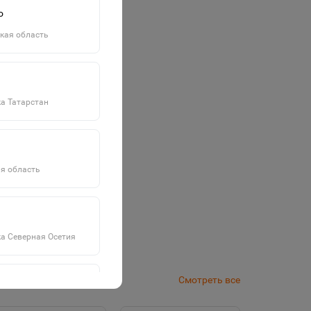
о
кая область
а Татарстан
я область
а Северная Осетия
Смотреть все
а Саха