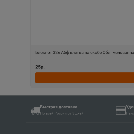
Ангарск
📍
Иркутская область
Анива
📍
Сахалинская облас
Блокнот 32л А6ф клетка на скобе Обл. мелованн
Апшеронск
📍
25р.
Краснодарский кра
Ардон
📍
Республика Северн
Быстрая доставка
Удо
По всей России от 3 дней
Нали
Армавир
📍
Краснодарский кра