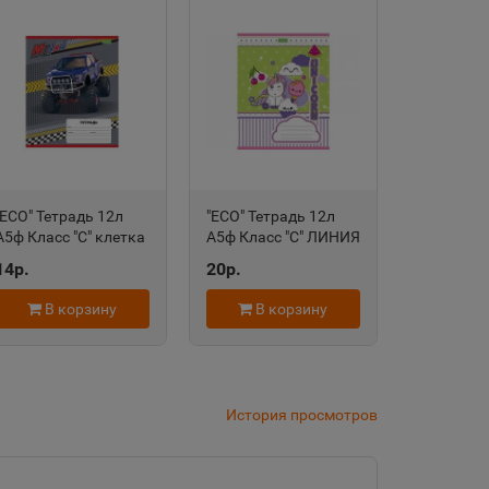
дровск
 край
область
"ECO" Тетрадь 12л
"ECO" Тетрадь 12л
А5ф Класс "С" клетка
А5ф Класс "С" ЛИНИЯ
на скобе серия
на скобе серия
14р.
20р.
-МонстрТраки-
-Единорожки-
евск
067964
057281 ТЛ1142
В корзину
В корзину
а Татарстан
История просмотров
рский край