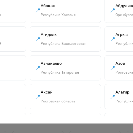
Абакан
Абдулин
📍
📍
я
Республика Хакасия
Оренбургс
Агидель
Агрыз
📍
📍
й
Республика Башкортостан
Республик
Азнакаево
Азов
"ECO" Тетрадь 12л
📍
📍
А5ф Класс "С" клетка
Республика Татарстан
Ростовска
на скобе серия
14р.
-МонстрТраки-
067964
В корзину
Аксай
Алагир
📍
📍
Ростовская область
Республик
Алатырь
Алдан
📍
📍
сть
Чувашская Республика
Республик