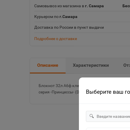
Самовывоз из магазина в
г. Самара
Бес
Курьером по
г.Самара
Доставка по России в пункт выдачи
Подробнее о доставке
Описание
Характеристики
От
Блокнот 32л А6ф клетка на скобе Обл. мелова
Выберите ваш г
серия -Принцессы- (DISNEY)
🔍