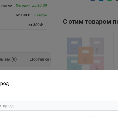
платно
Сегодня, до 20:00
от 100 ₽
Завтра
С этим товаром 
от 300 ₽
зывы (
0
)
Доставка и оплата
нная бумага ламинация
ород
"ECO" Тетрадь 12л
А5ф Класс "С" клетка
на скобе серия -Про
20р.
девочек- 067764
В корзину