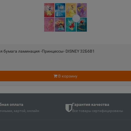
Андреаполь
Анжеро-
📍
📍
Тверская область
Кемеровс
Апатиты
Апрелев
📍
📍
ть
Мурманская область
Московск
ая бумага ламинация -Принцессы- DISNEY 32Б6В1
Аргун
Ардатов
📍
📍
й
Чеченская Республика
Республи
В корзину
Арзамас
Аркадак
📍
📍
ая Осетия
Нижегородская область
Саратовс
бная оплата
Гарантия качества
чными, картой, онлайн
Все товары сертифицированы
Армянск
Арсенье
📍
📍
й
Республика Крым
Приморск