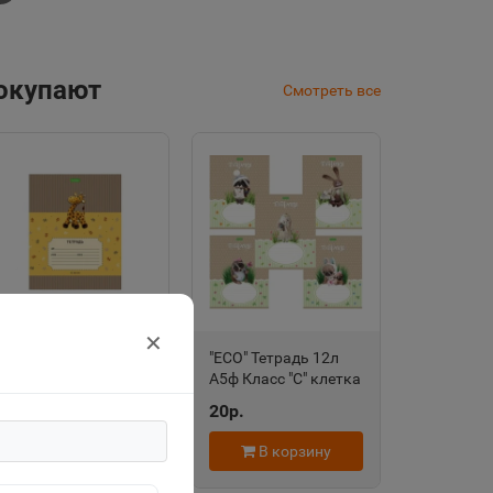
покупают
Смотреть все
✕
"ECO" Тетрадь 12л
"ECO" Тетрадь 12л
А5ф Класс "С" клетка
А5ф Класс "С" клетка
на скобе серия
на скобе серия
20р.
20р.
-Прогулка по
-Пушистые
зоопарку- 067763
зверушки- 067758
В корзину
В корзину