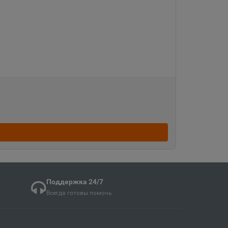
Судженск
кая область
ка
ая область
ка Мордовия
кая область
Поддержка 24/7
Всегда готовы помочь
в
ий край