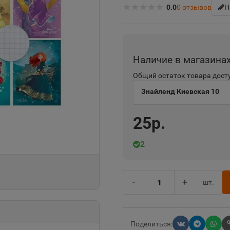
★
★
★
★
★
0.0
0
отзывов
Н
Наличие в магазина
Общий остаток товара досту
Знайленд Киевская 10
25р.
2
-
+
шт.
Поделиться: