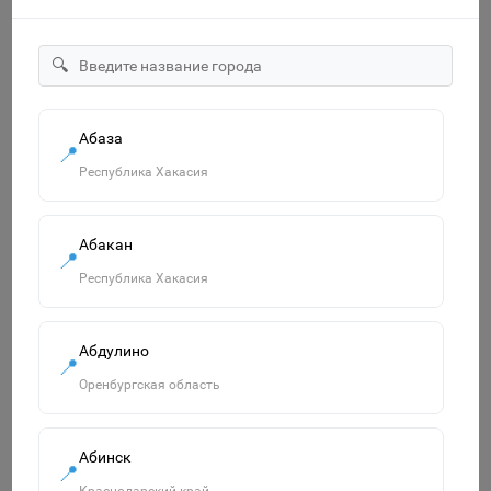
🔍
"ECO" Тетрадь 12л А5ф Класс "С" клетка на скобе серия
-МонстрТраки- 067964
Абаза
14р.
📍
Республика Хакасия
В корзину
Абакан
📍
Республика Хакасия
Похожие товары
Смотреть все
Абдулино
📍
Оренбургская область
Абинск
📍
Краснодарский край