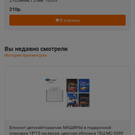
210,синий,1.0 мм. 70333
Алушта
210р.
📍
Республика Крым
В корзину
Альметьевск
📍
Республика Татарстан
Вы недавно смотрели
История просмотров
Амурск
📍
Хабаровский край
Анадырь
📍
Чукотский АО
Анапа
📍
Блокнот детский+замочек МАШИНЫ в подарочной
Краснодарский край
упаковке 18*15 см яркая, цветная обложка 7БЦ МС-5399