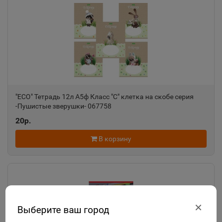
"ECO" Тетрадь 12л А5ф Класс "С" клетка на скобе серия
-Пушистые зверушки- 067758
20р.
В корзину
✕
Выберите ваш город