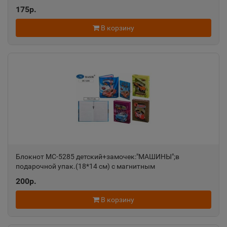
Азов
175р.
📍
Ростовская область
В корзину
Ак-Довурак
📍
Республика Тыва
Аксай
📍
Ростовская область
Алагир
📍
Блокнот МС-5285 детский+замочек:"МАШИНЫ";в
подарочной упак.(18*14 см) с магнитным
Республика Северная Осетия
клапаном;яркая МС-5285
200р.
Алапаевск
В корзину
📍
Свердловская область