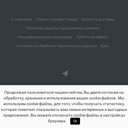
📍
Мурманская область
О компании
Обмен и возврат товара
Оплата и доставка
Апрелевка
Политика защиты персональных данных
📍
Московская область
Пользовательское соглашение
Публичная оферта
Согласие на обработку персональных данных
Куки
Апшеронск
📍
Краснодарский край
Аргун
📍
Чеченская Республика
Продолжая пользоваться нашим сайтом, Вы даете согласие на
обработку, хранение и использование ваших cookie файлов. Мы
используем cookie-файлы, для того, чтобы получать статистику,
которая помогает показывать вам самые интересные и выгодные
Ардатов
📍
предложения. Вы можете отключить cookie-файлы в настройках
znayland.ru - Знайленд все для школы дома и офиса © 2021-2026
🏠
☰
♡
👤
🛒
Республика Мордовия
браузера.
Ok
Главная
Каталог
Избранное
Профиль
Корзина