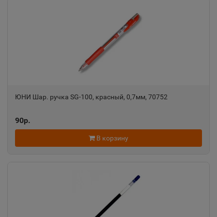
Алатырь
📍
Чувашская Республика
Алдан
📍
Республика Саха
ЮНИ Шар. ручка SG-100, красный, 0,7мм, 70752
Алейск
90р.
📍
Алтайский край
В корзину
Александров
📍
Владимирская область
Александровск
📍