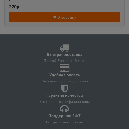
220р.
Ангарск
В корзину
📍
Иркутская область
Андреаполь
📍
Тверская область
Быстрая доставка
По всей России от 3 дней
Анжеро-Судженск
Удобная оплата
📍
Кемеровская область
Наличными, картой, онлайн
Гарантия качества
Анива
Все товары сертифицированы
📍
Сахалинская область
Поддержка 24/7
Всегда готовы помочь
Апатиты