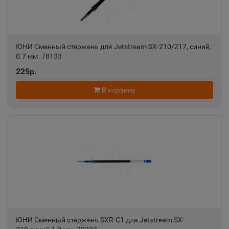
Пермский край
Александровск-Сахалинский
ЮНИ Сменный стержень для Jetstream SX-210/217, синий,
📍
0.7 мм. 78133
Сахалинская область
225р.
В корзину
Алексеевка
📍
Белгородская область
Алексин
📍
Тульская область
Алупка
📍
Республика Крым
ЮНИ Сменный стержень SXR-С1 для Jetstream SX-